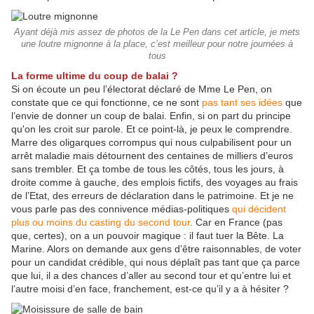
Ayant déjà mis assez de photos de la Le Pen dans cet article, je mets
une loutre mignonne à la place, c’est meilleur pour notre journées à
tous
La forme ultime du coup de balai ?
Si on écoute un peu l’électorat déclaré de Mme Le Pen, on
constate que ce qui fonctionne, ce ne sont
pas tant ses idées
que
l’envie de donner un coup de balai. Enfin, si on part du principe
qu'on les croit sur parole. Et ce point-là, je peux le comprendre.
Marre des oligarques corrompus qui nous culpabilisent pour un
arrêt maladie mais détournent des centaines de milliers d’euros
sans trembler. Et ça tombe de tous les côtés, tous les jours, à
droite comme à gauche, des emplois fictifs, des voyages au frais
de l’Etat, des erreurs de déclaration dans le patrimoine. Et je ne
vous parle pas des connivence médias-politiques
qui décident
plus ou moins du casting du second tour
. Car en France (pas
que, certes), on a un pouvoir magique : il faut tuer la Bête. La
Marine. Alors on demande aux gens d’être raisonnables, de voter
pour un candidat crédible, qui nous déplaît pas tant que ça parce
que lui, il a des chances d’aller au second tour et qu’entre lui et
l’autre moisi d’en face, franchement, est-ce qu’il y a à hésiter ?