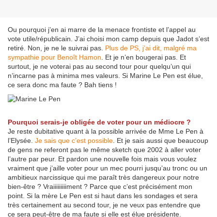
Ou pourquoi j’en ai marre de la menace frontiste et l’appel au
vote utile/républicain. J’ai choisi mon camp depuis que Jadot s’est
retiré. Non, je ne le suivrai pas.
Plus de PS, j’ai dit, malgré ma
sympathie pour Benoît Hamon
. Et je n’en bougerai pas. Et
surtout, je ne voterai pas au second tour pour quelqu’un qui
n’incarne pas à minima mes valeurs. Si Marine Le Pen est élue,
ce sera donc ma faute ? Bah tiens !
Pourquoi serais-je obligée de voter pour un médiocre ?
Je reste dubitative quant à la possible arrivée de Mme Le Pen à
l’Elysée.
Je sais que c’est possible
. Et je sais aussi que beaucoup
de gens ne referont pas le même sketch que 2002 à aller voter
l’autre par peur. Et pardon une nouvelle fois mais vous voulez
vraiment que j’aille voter pour un mec pourri jusqu’au tronc ou un
ambitieux narcissique qui me paraît très dangereux pour notre
bien-être ? Vraiiiiiiiiiment ? Parce que c’est précisément mon
point. Si la mère Le Pen est si haut dans les sondages et sera
très certainement au second tour, je ne veux pas entendre que
ce sera peut-être de ma faute si elle est élue présidente.