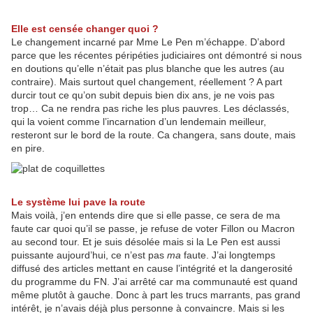
Elle est censée changer quoi ?
Le changement incarné par Mme Le Pen m’échappe. D’abord
parce que les récentes péripéties judiciaires ont démontré si nous
en doutions qu’elle n’était pas plus blanche que les autres (au
contraire). Mais surtout quel changement, réellement ? A part
durcir tout ce qu’on subit depuis bien dix ans, je ne vois pas
trop… Ca ne rendra pas riche les plus pauvres. Les déclassés,
qui la voient comme l’incarnation d’un lendemain meilleur,
resteront sur le bord de la route. Ca changera, sans doute, mais
en pire.
Le système lui pave la route
Mais voilà, j’en entends dire que si elle passe, ce sera de ma
faute car quoi qu’il se passe, je refuse de voter Fillon ou Macron
au second tour. Et je suis désolée mais si la Le Pen est aussi
puissante aujourd’hui, ce n’est pas
ma
faute. J’ai longtemps
diffusé des articles mettant en cause l’intégrité et la dangerosité
du programme du FN. J’ai arrêté car ma communauté est quand
même plutôt à gauche. Donc à part les trucs marrants, pas grand
intérêt, je n’avais déjà plus personne à convaincre. Mais si les