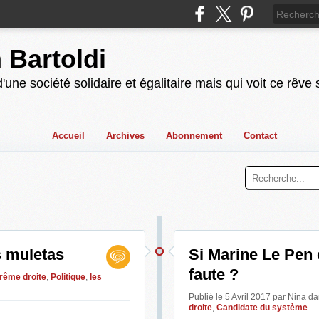
n Bartoldi
'une société solidaire et égalitaire mais qui voit ce rêve
Accueil
Archives
Abonnement
Contact
s muletas
Si Marine Le Pen e
faute ?
rême droite
,
Politique
,
les
Publié le 5 Avril 2017 par Nina
da
droite
,
Candidate du système