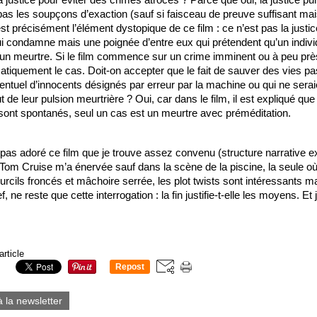
pas les soupçons d’exaction (sauf si faisceau de preuve suffisant mai
’est précisément l’élément dystopique de ce film : ce n’est pas la justic
condamne mais une poignée d’entre eux qui prétendent qu’un individ
n meurtre. Si le film commence sur un crime imminent ou à peu près,
tiquement le cas. Doit-on accepter que le fait de sauver des vies pas
ventuel d’innocents désignés par erreur par la machine ou qui ne serai
t de leur pulsion meurtrière ? Oui, car dans le film, il est expliqué que
nt spontanés, seul un cas est un meurtre avec préméditation. 
ai pas adoré ce film que je trouve assez convenu (structure narrative 
 Tom Cruise m’a énervée sauf dans la scène de la piscine, la seule où i
urcils froncés et mâchoire serrée, les plot twists sont intéressants ma
f, ne reste que cette interrogation : la fin justifie-t-elle les moyens. Et j
.
article
Repost
0
à la newsletter