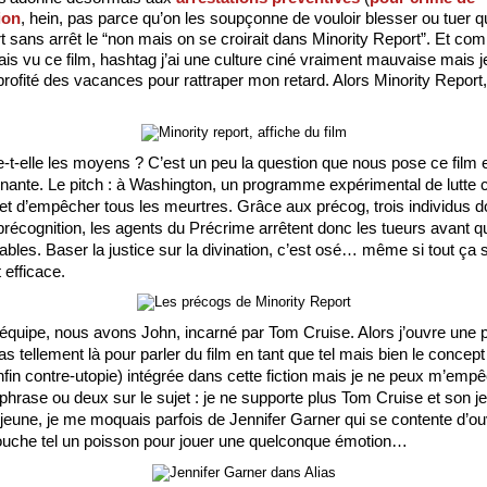
ion
, hein, pas parce qu’on les soupçonne de vouloir blesser ou tuer qu
t sans arrêt le “non mais on se croirait dans Minority Report”. Et com
ais vu ce film, hashtag j’ai une culture ciné vraiment mauvaise mais j
 profité des vacances pour rattraper mon retard. Alors Minority Report,
fie-t-elle les moyens ? C’est un peu la question que nous pose ce film e
inante. Le pitch : à Washington, un programme expérimental de lutte co
t d’empêcher tous les meurtres. Grâce aux précog, trois individus do
précognition, les agents du Précrime arrêtent donc les tueurs avant qu
ables. Baser la justice sur la divination, c’est osé… même si tout ça 
 efficace.
équipe, nous avons John, incarné par Tom Cruise. Alors j’ouvre une p
as tellement là pour parler du film en tant que tel mais bien le concept 
nfin contre-utopie) intégrée dans cette fiction mais je ne peux m’empê
phrase ou deux sur le sujet : je ne supporte plus Tom Cruise et son je
 jeune, je me moquais parfois de Jennifer Garner qui se contente d’ouvr
ouche tel un poisson pour jouer une quelconque émotion…