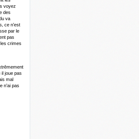
s voyez 
e des 
u va 
 ce n’est 
se par le 
ent pas 
 les crimes 
extrêmement 
l joue pas 
is mal 
e n’ai pas 