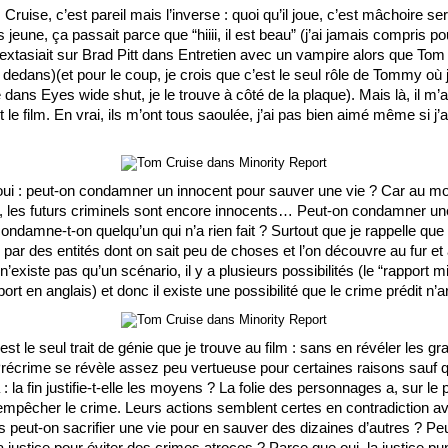
Cruise, c’est pareil mais l’inverse : quoi qu’il joue, c’est mâchoire serr
s jeune, ça passait parce que “hiiii, il est beau” (j’ai jamais compris pou
extasiait sur Brad Pitt dans Entretien avec un vampire alors que Tom C
t dedans)(et pour le coup, je crois que c’est le seul rôle de Tommy où j
dans Eyes wide shut, je le trouve à côté de la plaque). Mais là, il m’a
 le film. En vrai, ils m’ont tous saoulée, j’ai pas bien aimé même si j’ad
ui : peut-on condamner un innocent pour sauver une vie ? Car au m
on, les futurs criminels sont encore innocents… Peut-on condamner une 
damne-t-on quelqu’un qui n’a rien fait ? Surtout que je rappelle que
s par des entités dont on sait peu de choses et l’on découvre au fur et
l n’existe pas qu’un scénario, il y a plusieurs possibilités (le “rapport min
port en anglais) et donc il existe une possibilité que le crime prédit n’
c’est le seul trait de génie que je trouve au film : sans en révéler les g
Précrime se révèle assez peu vertueuse pour certaines raisons sauf 
 : la fin justifie-t-elle les moyens ? La folie des personnages a, sur le p
 empêcher le crime. Leurs actions semblent certes en contradiction ave
is peut-on sacrifier une vie pour en sauver des dizaines d’autres ? Peu
 justice pour éviter des crimes atroces ? Parce que oui, la justice puni