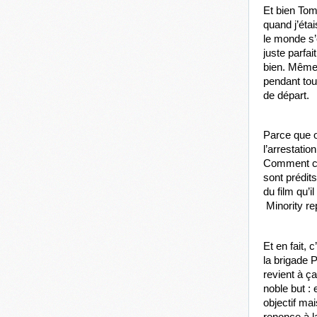
Et bien Tom 
quand j’étai
le monde s’
juste parfai
bien. Même 
pendant tout
de départ.
Parce que o
l’arrestati
Comment con
sont prédit
du film qu’i
 Minority re
Et en fait, 
la brigade 
revient à ça
noble but :
objectif ma
renonce à la