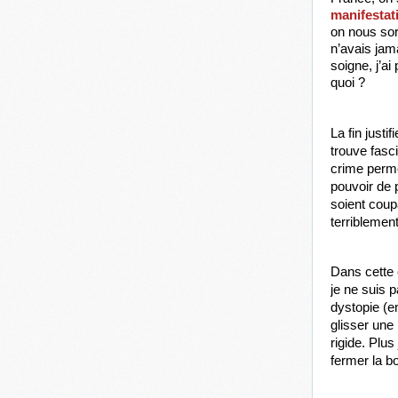
manifestat
on nous sor
n’avais jam
soigne, j’ai
quoi ?
La fin justi
trouve fasc
crime perme
pouvoir de 
soient coup
terriblement
Dans cette 
je ne suis p
dystopie (e
glisser une 
rigide. Plus
fermer la b