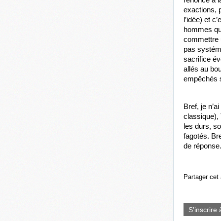
exactions, 
l’idée) et c
hommes qui 
commettre u
pas systéma
sacrifice é
allés au bou
empêchés so
Bref, je n’
classique),
les durs, so
fagotés. Bre
de réponse
Partager cet 
S'inscrire 