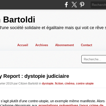
n Bartoldi
'une société solidaire et égalitaire mais qui voit ce rêve
Accueil
Archives
Abonnement
Contact
y Report : dystopie judiciaire
vrier 2019 par Citizen Bartoldi in
dystopie
,
fiction
,
cinéma
,
contre utopie
il s’agit plutôt d’une contre-utopie, un exemple même manifeste. Alors 
 s’adonne désormais aux 
arrestations préventives
 (
pour crime de 