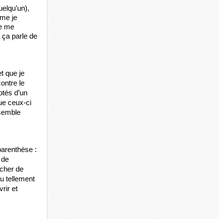
elqu’un), 
me je 
e me 
 ça parle de 
t que je 
ntre le 
tés d’un 
e ceux-ci 
semble 
arenthèse : 
de 
cher de 
u tellement 
ir et 