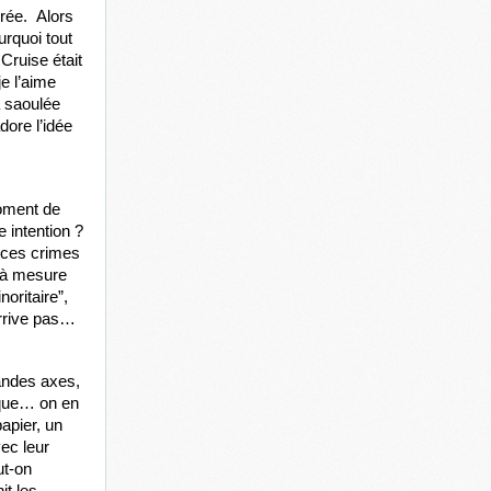
ée.  Alors 
rquoi tout 
ruise était 
e l’aime 
 saoulée 
ore l’idée 
oment de 
intention ? 
 ces crimes 
 à mesure 
oritaire”, 
arrive pas… 
randes axes, 
que… on en 
apier, un 
c leur 
t-on 
t les 