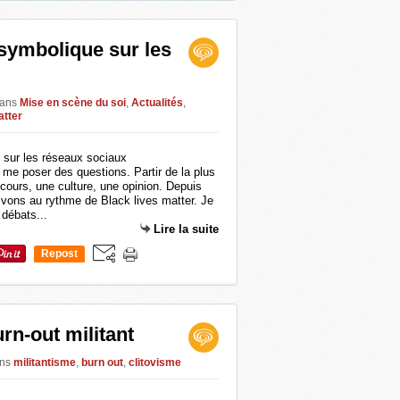
symbolique sur les
ans
Mise en scène du soi
,
Actualités
,
atter
t me poser des questions. Partir de la plus
scours, une culture, une opinion. Depuis
vons au rythme de Black lives matter. Je
 débats...
Lire la suite
Repost
0
rn-out militant
ns
militantisme
,
burn out
,
clitovisme