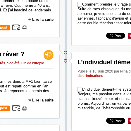
fondrer telle la douce utopie
j’ai rêvé. Oui, même à 40 ans,
Suite de mes chroniques du mo
i. Et j’ai imaginé ce lendemain
semaine, je vois une liste de s
aériennes, fabricant d’avion et a
Lire la suite
cette double réaction : tant mie
post
e rêver ?
L’individuel déme
ités
,
Société
,
Fin de l'utopie
Publié le 18 Juin 2020 par Nina
d
discriminations
 sommes donc à M+1 bien tassé
out est reparti comme en l’an
s. Je reprends le chemin des
Bonjour, ma passion dans la vie
n’ai pas trouvé mieux et en lisa
Lire la suite
promis. Aujourd’hui, on va parl
misandrie, de l’hétérophobie ou.
post