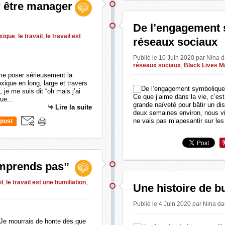
ur être manager
De l’engagement 
oxique
,
le travail
,
le travail est
réseaux sociaux
Publié le 10 Juin 2020 par Nina
d
réseaux sociaux
,
Black Lives M
 me poser sérieusement la
ique en long, large et travers
 je me suis dit “oh mais j’ai
Ce que j’aime dans la vie, c’es
ue...
grande naïveté pour bâtir un di
Lire la suite
deux semaines environ, nous vi
ne vais pas m’apesantir sur les
post
omprends pas”
il
,
le travail est une humiliation
,
Une histoire de bu
Publié le 4 Juin 2020 par Nina
da
r. Je mourrais de honte dès que