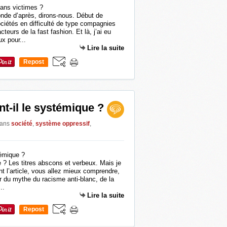
nde d’après, dirons-nous. Début de
ociétés en difficulté de type compagnies
cteurs de la fast fashion. Et là, j’ai eu
ux pour...
Lire la suite
Repost
0
nt-il le systémique ?
ans
société
,
système oppressif
,
 ? Les titres abscons et verbeux. Mais je
nt l’article, vous allez mieux comprendre,
er du mythe du racisme anti-blanc, de la
..
Lire la suite
Repost
0