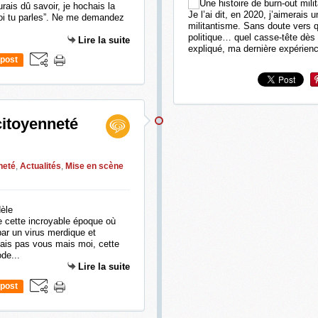
rais dû savoir, je hochais la
Je l’ai dit, en 2020, j’aimerais
quoi tu parles”. Ne me demandez
militantisme. Sans doute vers 
politique… quel casse-tête dès l
Lire la suite
expliqué, ma dernière expérience
post
citoyenneté
neté
,
Actualités
,
Mise en scène
 cette incroyable époque où
par un virus merdique et
 sais pas vous mais moi, cette
de...
Lire la suite
post