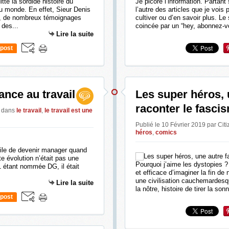
te la sordide histoire du
Je picore l’information. Partant 
du monde. En effet, Sieur Denis
l’autre des articles que je vois
l, de nombreux témoignages
cultiver ou d’en savoir plus. Le
 des...
coincée par un “hey, abonnez-v
Lire la suite
post
ance au travail
Les super héros, 
raconter le fasci
i
dans
le travail
,
le travail est une
Publié le 10 Février 2019 par Citi
héros
,
comics
acile de devenir manager quand
tte évolution n’était pas une
Pourquoi j’aime les dystopies 
1 étant nommée DG, il était
et efficace d’imaginer la fin de
une civilisation cauchemardesqu
Lire la suite
la nôtre, histoire de tirer la sonn
post