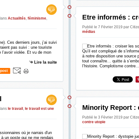
Etre informés : c
dans
Actualités
,
féminisme
,
Publié le 7 Février 2019 par Citiz
médias
. Ces derniers jours, j’ai suivi
aient pas suivi : une touriste
Qu’il est compliqué de s’inform
 l’avoir violée. Et vu de mon
à notre disposition une source p
tout connaître… quitte à s’embo
Lire la suite
l’histoire. Complotisme contre..
post
l
Minority Report : 
dans
le travail
,
le travail est une
Publié le 3 Février 2019 par Citiz
contre utopie
ssionnaires où je narrais d'un
 à un poste qui ne me rendais