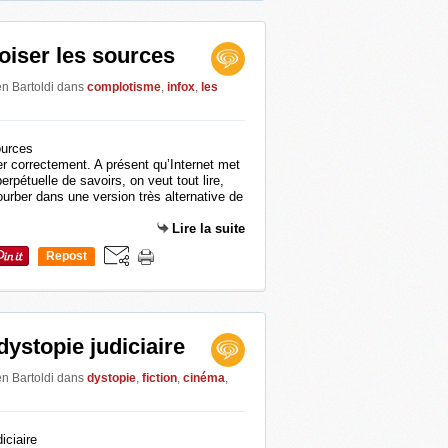
roiser les sources
en Bartoldi
dans
complotisme
,
infox
,
les
er correctement. A présent qu’Internet met
erpétuelle de savoirs, on veut tout lire,
urber dans une version très alternative de
.
Lire la suite
Repost
0
dystopie judiciaire
en Bartoldi
dans
dystopie
,
fiction
,
cinéma
,