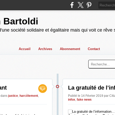
n Bartoldi
'une société solidaire et égalitaire mais qui voit ce rêve
Accueil
Archives
Abonnement
Contact
ant
La gratuité de l’
i
dans
justice
,
harcèlement
,
Publié le 14 Février 2019 par Citi
infox
,
fake news