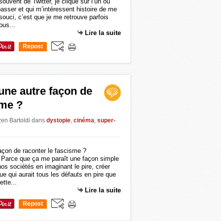
souvent de Twitter, je clique sur l’un ou
 passer et qui m’intéressent histoire de me
 souci, c’est que je me retrouve parfois
ous...
Lire la suite
Repost
0
une autre façon de
sme ?
zen Bartoldi
dans
dystopie
,
cinéma
,
super-
? Parce que ça me paraît une façon simple
 nos sociétés en imaginant le pire, créer
e qui aurait tous les défauts en pire que
ette...
Lire la suite
Repost
0