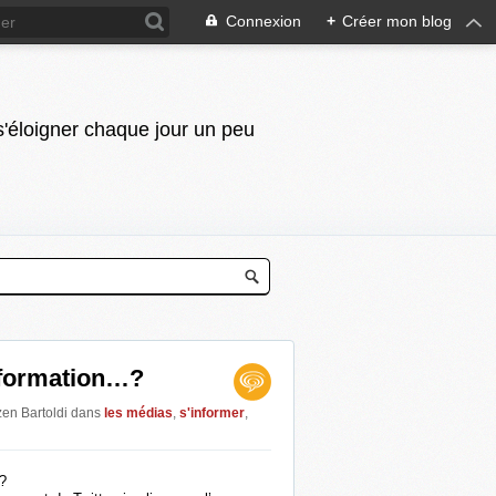
Connexion
+
Créer mon blog
 s'éloigner chaque jour un peu
information…?
zen Bartoldi
dans
les médias
,
s'informer
,