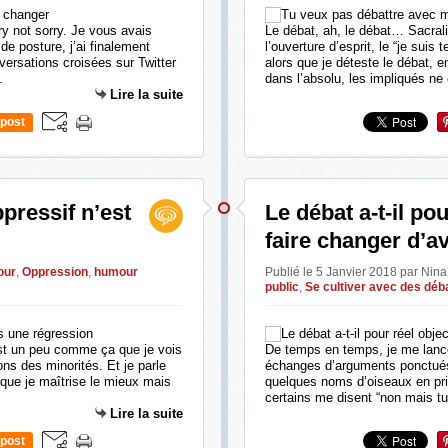
ry not sorry. Je vous avais
Le débat, ah, le débat… Sacrali
de posture, j’ai finalement
l’ouverture d’esprit, le “je sui
versations croisées sur Twitter
alors que je déteste le débat, en
.
dans l’absolu, les impliqués ne
Lire la suite
post
pressif n’est
Le débat a-t-il pou
faire changer d’av
our
,
Oppression
,
humour
Publié le 5 Janvier 2018 par Nin
public
,
Se cultiver avec des déb
est un peu comme ça que je vois
De temps en temps, je me lance
ons des minorités. Et je parle
échanges d’arguments ponctués 
 que je maîtrise le mieux mais
quelques noms d’oiseaux en pri
certains me disent “non mais tu
Lire la suite
post