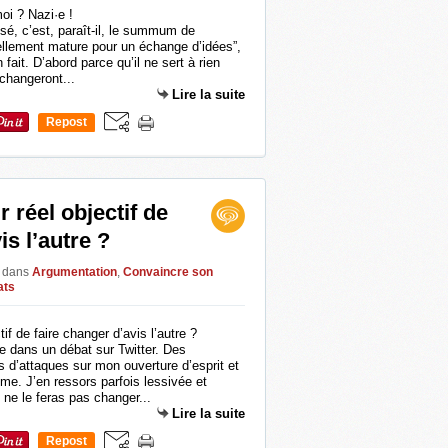
sé, c’est, paraît-il, le summum de
s tellement mature pour un échange d’idées”,
 fait. D’abord parce qu’il ne sert à rien
 changeront...
Lire la suite
Repost
0
r réel objectif de
is l’autre ?
a
dans
Argumentation
,
Convaincre son
ats
 dans un débat sur Twitter. Des
d’attaques sur mon ouverture d’esprit et
me. J’en ressors parfois lessivée et
 ne le feras pas changer...
Lire la suite
Repost