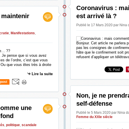
Coronavirus : ma
 maintenir
est arrivé là ?
Publié le 17 Mars 2020 par Nina
ratie
,
Manifestations
,
Bonjour. Cet article ne parlera
pas les consignes de confinemen
hâte que le confinement soit pro
B. Je pense que si vous avez
refusent d’appliquer un télétravai
es de l’ordre, c’est que vous
Ou que vous êtes très à droite
Lire la suite
post
Non, je ne prendr
self-défense
: comme une
Publié le 5 Mars 2020 par Nina
d
 fond
Femme du XXIe siècle
tés
,
politique
,
scandale