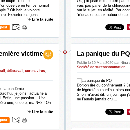
de loupe. Tous les
Ok, j’ai juste mis ce titre parce 
’on observe en temps normal
vais pas parler de la chloroquin
ple ? Oh bah la volonté
sur le sujet, en réalité. Par co
ire. Exhorter les gens...
“réseaux sociaux autour de ce..
Lire la suite
post
emière victime
La panique du PQ
Publié le 19 Mars 2020 par Nina
Société de surconsommation
vail
,
télétravail
,
coronavirus
,
Doit-on rire du confinement ? J
de légèreté aujourd’hui alors no
rd’hui, je joins l’actualité à
Si on m’avait dit, un jour, que j’é
 ! Enfin, une passion… Une
ne l’aurais jamais cru....
écupéré une, encore, ma N+2 ! On
Lire la suite
post