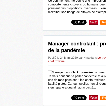
Ce confinement me donne une impression 
comportements citoyens ou humains que l
prennent des proportions insensées. Exem
d’exhiber son badge de citoyen.ne exempla
Re
0
Manager contrôlant : pr
de la pandémie
Publié le 24 Mars 2020 par Nina
dans
Le tra
chef toxique
Je vais continuer à parler pandémie et aujou
une de mes passions : les chefs toxiques
fatalité plutôt. Car oui, spoiler, j’en ai r
s’en reparlera quand j’aurai quitté...
Re
0