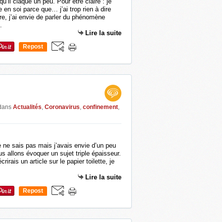
qu’il claque un peu. Pour être claire : je
e en soi parce que… j’ai trop rien à dire
ntre, j’ai envie de parler du phénomène
.
Lire la suite
Repost
0
dans
Actualités
,
Coronavirus
,
confinement
,
e ne sais pas mais j’avais envie d’un peu
us allons évoquer un sujet triple épaisseur.
crirais un article sur le papier toilette, je
Lire la suite
Repost
0