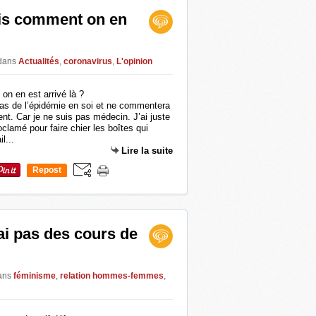
is comment on en
dans
Actualités
,
coronavirus
,
L'opinion
 pas de l’épidémie en soi et ne commentera
t. Car je ne suis pas médecin. J’ai juste
clamé pour faire chier les boîtes qui
l...
Lire la suite
Repost
0
ai pas des cours de
ans
féminisme
,
relation hommes-femmes
,