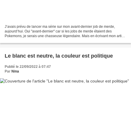
J’avais prévu de lancer ma série sur mon avant-dernier job de merde,
aujourd’hui. Oui "avant-dernier" car si les jobs de merde étaient des
Pokemons, je serais une chasseuse légendaire. Mais en écrivant mon article
d’hier, j’ai eu une petite idée d’articles...
Le blanc est neutre, la couleur est politique
Publié le 22/09/2022 à 07:47
Par
Nina