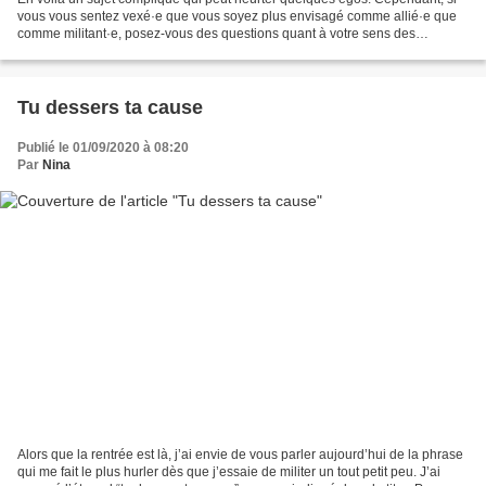
vous vous sentez vexé·e que vous soyez plus envisagé comme allié·e que
comme militant·e, posez-vous des questions quant à votre sens des
priorités. Car dans la lutte, il y a ceux...
Tu dessers ta cause
Publié le 01/09/2020 à 08:20
Par
Nina
Alors que la rentrée est là, j’ai envie de vous parler aujourd’hui de la phrase
qui me fait le plus hurler dès que j’essaie de militer un tout petit peu. J’ai