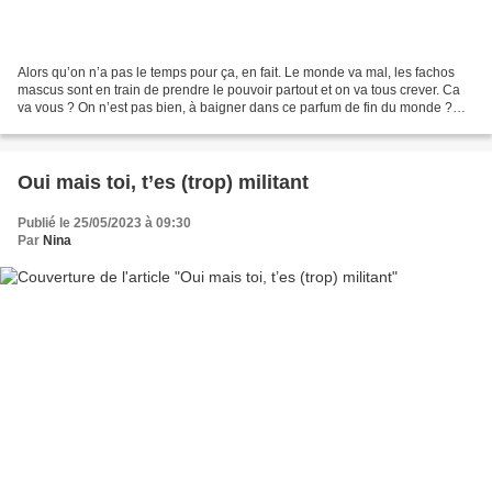
Alors qu’on n’a pas le temps pour ça, en fait. Le monde va mal, les fachos
mascus sont en train de prendre le pouvoir partout et on va tous crever. Ca
va vous ? On n’est pas bien, à baigner dans ce parfum de fin du monde ?
Moi, je suis en train de me...
Oui mais toi, t’es (trop) militant
Publié le 25/05/2023 à 09:30
Par
Nina