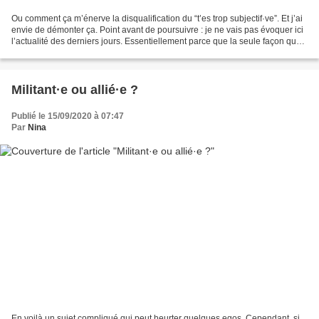
Ou comment ça m’énerve la disqualification du “t’es trop subjectif·ve”. Et j’ai
envie de démonter ça. Point avant de poursuivre : je ne vais pas évoquer ici
l’actualité des derniers jours. Essentiellement parce que la seule façon que
j’ai trouvé de traverser...
Militant·e ou allié·e ?
Publié le 15/09/2020 à 07:47
Par
Nina
En voilà un sujet compliqué qui peut heurter quelques egos. Cependant, si