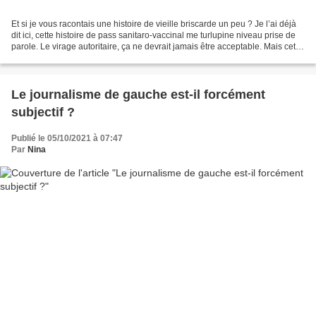
Et si je vous racontais une histoire de vieille briscarde un peu ? Je l’ai déjà
dit ici, cette histoire de pass sanitaro-vaccinal me turlupine niveau prise de
parole. Le virage autoritaire, ça ne devrait jamais être acceptable. Mais cette
voix-là était...
Le journalisme de gauche est-il forcément
subjectif ?
Publié le 05/10/2021 à 07:47
Par
Nina