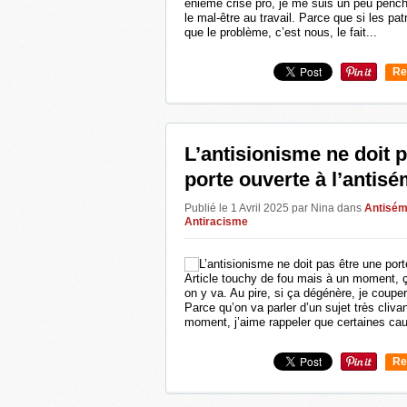
énième crise pro, je me suis un peu penc
le mal-être au travail. Parce que si les pat
que le problème, c’est nous, le fait...
Re
0
L’antisionisme ne doit 
porte ouverte à l’antis
Publié le 1 Avril 2025 par Nina
dans
Antisém
Antiracisme
Article touchy de fou mais à un moment, 
on y va. Au pire, si ça dégénère, je coupe
Parce qu’on va parler d’un sujet très cliva
moment, j’aime rappeler que certaines cau
Re
0