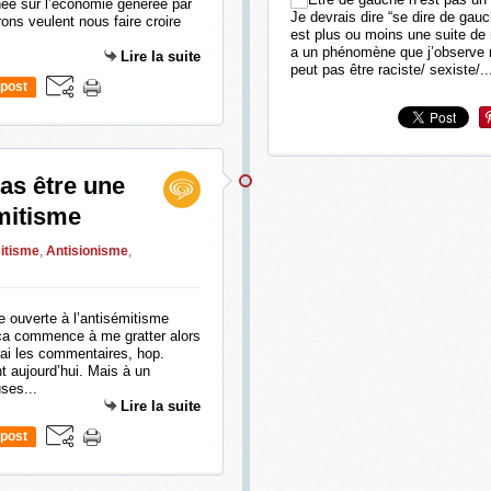
hée sur l’économie générée par
Je devrais dire “se dire de gauc
rons veulent nous faire croire
est plus ou moins une suite de 
a un phénomène que j’observe ré
Lire la suite
peut pas être raciste/ sexiste/..
post
pas être une
émitisme
itisme
,
Antisionisme
,
ça commence à me gratter alors
rai les commentaires, hop.
nt aujourd’hui. Mais à un
ses...
Lire la suite
post