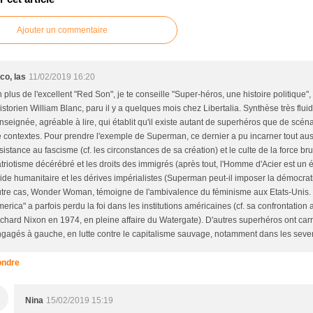
Ajouter un commentaire
co, las
11/02/2019 16:20
 plus de l'excellent "Red Son", je te conseille "Super-héros, une histoire politique",
historien William Blanc, paru il y a quelques mois chez Libertalia. Synthèse très fluid
nseignée, agréable à lire, qui établit qu'il existe autant de superhéros que de scéna
 contextes. Pour prendre l'exemple de Superman, ce dernier a pu incarner tout aus
sistance au fascisme (cf. les circonstances de sa création) et le culte de la force bru
triotisme décérébré et les droits des immigrés (après tout, l'Homme d'Acier est un é
aide humanitaire et les dérives impérialistes (Superman peut-il imposer la démocrat
tre cas, Wonder Woman, témoigne de l'ambivalence du féminisme aux Etats-Unis.
erica" a parfois perdu la foi dans les institutions américaines (cf. sa confrontation
chard Nixon en 1974, en pleine affaire du Watergate). D'autres superhéros ont car
gagés à gauche, en lutte contre le capitalisme sauvage, notamment dans les sevent
ndre
Nina
15/02/2019 15:19