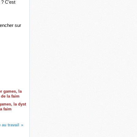
? C’est 
pencher sur 
ames, la dyst
la faim
 au travail