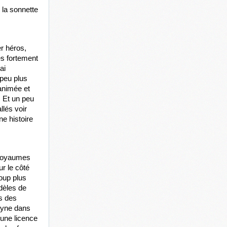
 la sonnette 
r héros, 
surtout côté Marvel, à part Spiderman, peut-être… d’ailleurs, je vous conseille très fortement 
i 
peu plus 
animée et 
 Et un peu 
és voir 
e histoire 
royaumes 
 le côté 
oup plus 
dèles de 
s des 
ayne dans 
ne licence 