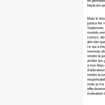
en permettan
hardcore pe
Mais le fas
justice les 
Superman, n
mortels enn
comics, div
décrète que
ce qui a in
nouveau dic
rendre la ju
arrêter les
à Iron Man 
d’adorateu
rendre la j
responsabili
mais je me 
effectiveme
motivation t