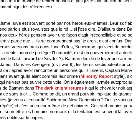
t à tout le monde de rentrer dedans et pas juste faire un film où seuls
uvent piger les références). 
cisme larvé est souvent porté par nos héros eux-mêmes. Leur soif ab
rend parfois plus royalistes que le roi… si j’ose dire. D’ailleurs dans B
os deux héros pensent avoir une façon d’agir irréconciliable et se pe
emis parce que… ils se comprennent pas, je crois, c’est confus. Dans
erses versions mais dans l’une d’elles, Superman, qui vient de perdre
 la seule façon de protéger l’humanité, c’est un gouvernement autorita
spiré le flash forward de Snyder ?). Batman décide de lever une armée 
tateur. Dans les Avengers (civil war II), les héros se disputent sur c
stice : après avoir rencontré un personne qui lit l’avenir, Captain Marve
 gens avant qu’ils aient commis leur crime (
Minority Report
 style), s’
qui ne veut pas suivre cette voie. On a également l’armée autoprocla
rs de Batman dans 
The dark knight returns
 à qui le chevalier noir ap
ustice sans tuer… Comme on dit, un grand pouvoir implique de grande
tés (je vous ai conseillé Spiderman New Generation ? Oui, je sais que je
répète) et c’est au coeur même de cet univers. Ces surhumains peuv
nt soumettre les humains normaux et la tentation est souvent là, avec
rès noble sur le papier.