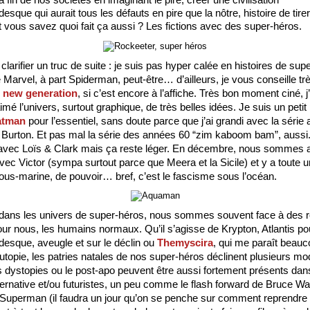
a fin de nos sociétés en imaginant le pire, créer une civilisation 
que qui aurait tous les défauts en pire que la nôtre, histoire de tirer
t vous savez quoi fait ça aussi ? Les fictions avec des super-héros.
clarifier un truc de suite : je suis pas hyper calée en histoires de supe
 new generation
, si c’est encore à l’affiche. Très bon moment ciné, j’a
é l’univers, surtout graphique, de très belles idées. Je suis un petit 
atman
 pour l’essentiel, sans doute parce que j’ai grandi avec la série 
e Burton. Et pas mal la série des années 60 “zim kaboom bam”, aussi.
ec Loïs & Clark mais ça reste léger. En décembre, nous sommes all
c Victor (sympa surtout parce que Meera et la Sicile) et y a toute un
ous-marine, de pouvoir… bref, c’est le fascisme sous l’océan.
, dans les univers de super-héros, nous sommes souvent face à des 
ur nous, les humains normaux. Qu’il s’agisse de Krypton, Atlantis pour
sque, aveugle et sur le déclin ou 
Themyscira
, qui me paraît beauc
’utopie, les patries natales de nos super-héros déclinent plusieurs mo
s dystopies ou le post-apo peuvent être aussi fortement présents dan
ternative et/ou futuristes, un peu comme le flash forward de Bruce W
uperman (il faudra un jour qu’on se penche sur comment reprendre u