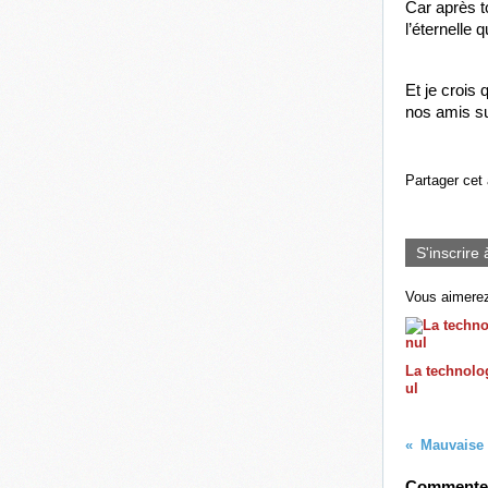
Car après to
l’éternelle
Et je crois 
nos amis s
Partager cet 
S'inscrire 
Vous aimerez
La technolog
ul
Mauvaise 
Commenter 