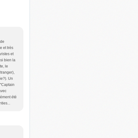
 de
e et très
ristes et
si bien la
te, le
tranger),
ie?). Un
 "Captain
 avec
rément été
ies...