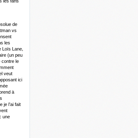
 les fans 
solue de 
atman vs 
nsent 
 les 
 Loïs Lane, 
ire (un peu 
contre le 
omment 
l veut 
opposant ici 
mée 
prend à 
s 
 l’ai fait 
ent 
 une 