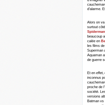
d’imaginer l
cauchemardes
d’alarme. E
Alors on va 
Spiderman
beaucoup aim
calée en 
B
les films d
Superman av
Aquaman ave
de guerre s
Et en effet
inconnus po
cauchemarde
proche de l
société. Le
versions al
Batman vs S