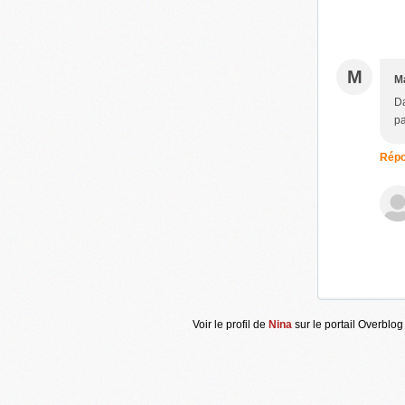
M
M
Da
pa
Répo
Voir le profil de
Nina
sur le portail Overblog