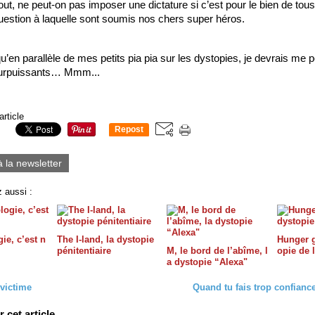
ut, ne peut-on pas imposer une dictature si c’est pour le bien de tous 
 question à laquelle sont soumis nos chers super héros.
qu’en parallèle de mes petits pia pia sur les dystopies, je devrais me 
urpuissants… Mmm... 
article
Repost
0
à la newsletter
 aussi :
ie, c’est n
The I-land, la dystopie
Hunger g
pénitentiaire
M, le bord de l’abîme, l
opie de 
a dystopie “Alexa"
victime
Quand tu fais trop confiance
cet article