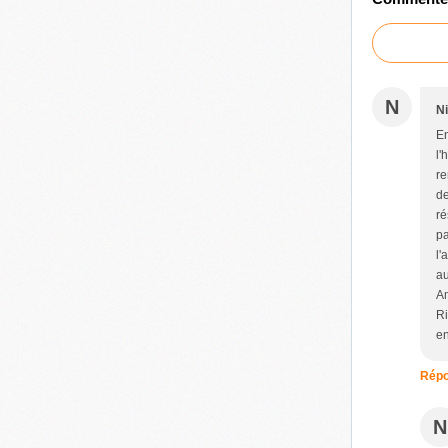
N
Ni
En
l'
re
de
ré
pa
l'
au
Am
Ri
en
Répo
N