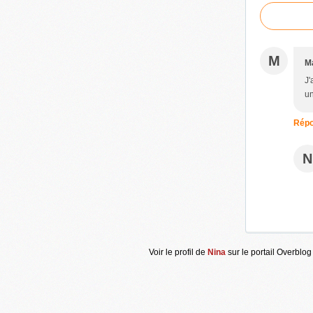
M
M
J'
un
Répo
N
Voir le profil de
Nina
sur le portail Overblog