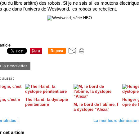
ou du libre arbitre) des robots. Si je ne sais si les moutons électriqu
is que dans l’univers de Westworld, les robots se rebellent.
article
Repost
0
à la newsletter
 aussi :
ie, c’est n
The I-land, la dystopie
Hunger g
pénitentiaire
M, le bord de l’abîme, l
opie de 
a dystopie “Alexa"
rialistes !
La meilleure démission
cet article