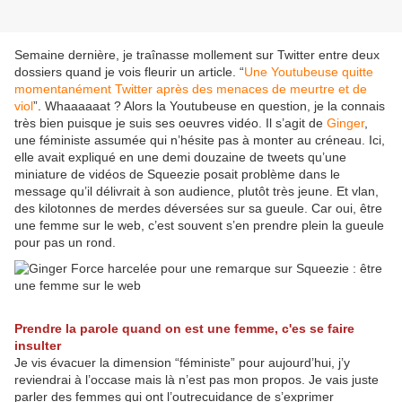
Semaine dernière, je traînasse mollement sur Twitter entre deux
dossiers quand je vois fleurir un article. “
Une Youtubeuse quitte
momentanément Twitter après des menaces de meurtre et de
viol
”. Whaaaaaat ? Alors la Youtubeuse en question, je la connais
très bien puisque je suis ses oeuvres vidéo. Il s’agit de
Ginger
,
une féministe assumée qui n’hésite pas à monter au créneau. Ici,
elle avait expliqué en une demi douzaine de tweets qu’une
miniature de vidéos de Squeezie posait problème dans le
message qu’il délivrait à son audience, plutôt très jeune. Et vlan,
des kilotonnes de merdes déversées sur sa gueule. Car oui, être
une femme sur le web, c’est souvent s’en prendre plein la gueule
pour pas un rond.
Prendre la parole quand on est une femme, c'es se faire
insulter
Je vis évacuer la dimension “féministe” pour aujourd’hui, j’y
reviendrai à l’occase mais là n’est pas mon propos. Je vais juste
parler des femmes qui ont l’outrecuidance de s’exprimer