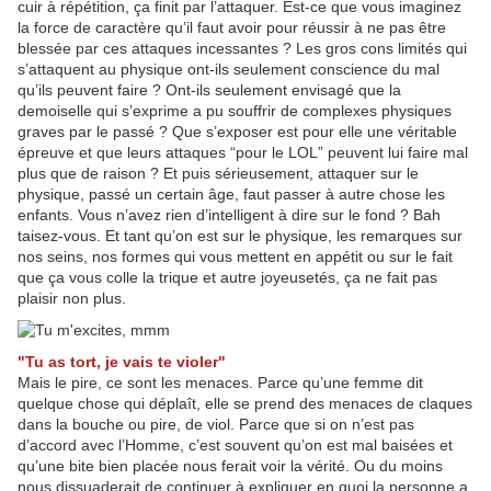
cuir à répétition, ça finit par l’attaquer. Est-ce que vous imaginez
la force de caractère qu’il faut avoir pour réussir à ne pas être
blessée par ces attaques incessantes ? Les gros cons limités qui
s’attaquent au physique ont-ils seulement conscience du mal
qu’ils peuvent faire ? Ont-ils seulement envisagé que la
demoiselle qui s’exprime a pu souffrir de complexes physiques
graves par le passé ? Que s’exposer est pour elle une véritable
épreuve et que leurs attaques “pour le LOL” peuvent lui faire mal
plus que de raison ? Et puis sérieusement, attaquer sur le
physique, passé un certain âge, faut passer à autre chose les
enfants. Vous n’avez rien d’intelligent à dire sur le fond ? Bah
taisez-vous. Et tant qu’on est sur le physique, les remarques sur
nos seins, nos formes qui vous mettent en appétit ou sur le fait
que ça vous colle la trique et autre joyeusetés, ça ne fait pas
plaisir non plus.
"Tu as tort, je vais te violer"
Mais le pire, ce sont les menaces. Parce qu’une femme dit
quelque chose qui déplaît, elle se prend des menaces de claques
dans la bouche ou pire, de viol. Parce que si on n’est pas
d’accord avec l’Homme, c’est souvent qu’on est mal baisées et
qu’une bite bien placée nous ferait voir la vérité. Ou du moins
nous dissuaderait de continuer à expliquer en quoi la personne a