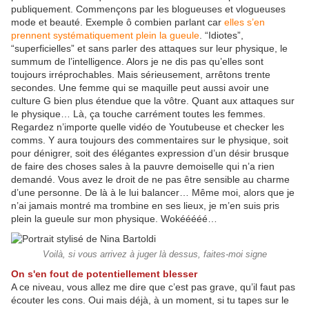
publiquement. Commençons par les blogueuses et vlogueuses
mode et beauté. Exemple ô combien parlant car
elles s’en
prennent systématiquement plein la gueule
. “Idiotes”,
“superficielles” et sans parler des attaques sur leur physique, le
summum de l’intelligence. Alors je ne dis pas qu’elles sont
toujours irréprochables. Mais sérieusement, arrêtons trente
secondes. Une femme qui se maquille peut aussi avoir une
culture G bien plus étendue que la vôtre. Quant aux attaques sur
le physique… Là, ça touche carrément toutes les femmes.
Regardez n’importe quelle vidéo de Youtubeuse et checker les
comms. Y aura toujours des commentaires sur le physique, soit
pour dénigrer, soit des élégantes expression d’un désir brusque
de faire des choses sales à la pauvre demoiselle qui n’a rien
demandé. Vous avez le droit de ne pas être sensible au charme
d’une personne. De là à le lui balancer… Même moi, alors que je
n’ai jamais montré ma trombine en ses lieux, je m’en suis pris
plein la gueule sur mon physique. Wokééééé…
Voilà, si vous arrivez à juger là dessus, faites-moi signe
On s'en fout de potentiellement blesser
A ce niveau, vous allez me dire que c’est pas grave, qu’il faut pas
écouter les cons. Oui mais déjà, à un moment, si tu tapes sur le