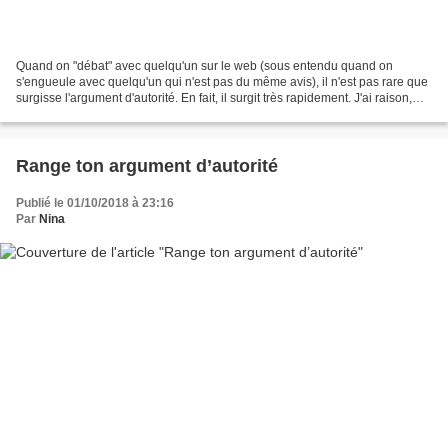
Quand on "débat" avec quelqu'un sur le web (sous entendu quand on
s'engueule avec quelqu'un qui n'est pas du même avis), il n'est pas rare que
surgisse l'argument d'autorité. En fait, il surgit très rapidement. J'ai raison,
donc tu as tort, car je m'intéresse...
Range ton argument d’autorité
Publié le 01/10/2018 à 23:16
Par
Nina