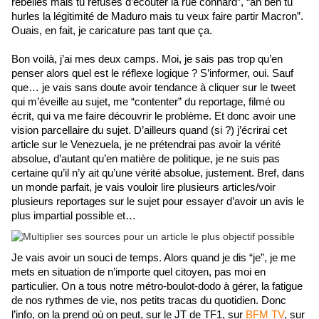
rebelles mais tu refuses d’écouter la rue connard”, “ah ben tu 
hurles la légitimité de Maduro mais tu veux faire partir Macron”. 
Ouais, en fait, je caricature pas tant que ça.
Bon voilà, j’ai mes deux camps. Moi, je sais pas trop qu’en 
penser alors quel est le réflexe logique ? S’informer, oui. Sauf 
que… je vais sans doute avoir tendance à cliquer sur le tweet 
qui m’éveille au sujet, me “contenter” du reportage, filmé ou 
écrit, qui va me faire découvrir le problème. Et donc avoir une 
vision parcellaire du sujet. D’ailleurs quand (si ?) j’écrirai cet 
article sur le Venezuela, je ne prétendrai pas avoir la vérité 
absolue, d’autant qu’en matière de politique, je ne suis pas 
certaine qu’il n’y ait qu’une vérité absolue, justement. Bref, dans 
un monde parfait, je vais vouloir lire plusieurs articles/voir 
plusieurs reportages sur le sujet pour essayer d’avoir un avis le 
plus impartial possible et…
Je vais avoir un souci de temps. Alors quand je dis “je”, je me 
mets en situation de n’importe quel citoyen, pas moi en 
particulier. On a tous notre métro-boulot-dodo à gérer, la fatigue 
de nos rythmes de vie, nos petits tracas du quotidien. Donc 
l’info, on la prend où on peut, sur le JT de TF1, sur 
BFM TV
, sur 