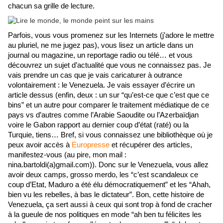
chacun sa grille de lecture.
Parfois, vous vous promenez sur les Internets (j’adore le mettre 
au pluriel, ne me jugez pas), vous lisez un article dans un 
journal ou magazine, un reportage radio ou télé… et vous 
découvrez un sujet d’actualité que vous ne connaissez pas. Je 
vais prendre un cas que je vais caricaturer à outrance 
volontairement : le Venezuela. Je vais essayer d’écrire un 
article dessus (enfin, deux : un sur “qu’est-ce que c’est que ce 
bins” et un autre pour comparer le traitement médiatique de ce 
pays vs d’autres comme l’Arabie Saoudite ou l’Azerbaïdjan 
voire le Gabon rapport au dernier coup d’état (raté) ou la 
Turquie, tiens… Bref, si vous connaissez une bibliothèque où je 
peux avoir accès à 
Europresse
 et récupérer des articles, 
manifestez-vous (au pire, mon mail : 
nina.bartoldi(a)gmail.com)). Donc sur le Venezuela, vous allez 
avoir deux camps, grosso merdo, les “c’est scandaleux ce 
coup d’Etat, Maduro a été élu démocratiquement” et les “Ahah, 
bien vu les rebelles, à bas le dictateur”. Bon, cette histoire de 
Venezuela, ça sert aussi à ceux qui sont trop à fond de cracher 
à la gueule de nos politiques en mode “ah ben tu félicites les 