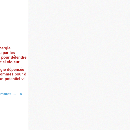
rgie dépensée
 hommes pour d
n potentiel vi
Et si pour le 08 mars, on laissait les femmes parler ?