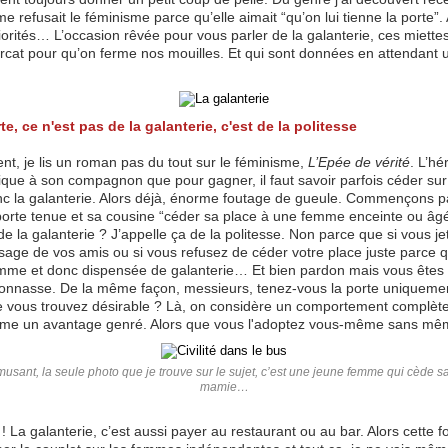
 refusait le féminisme parce qu’elle aimait “qu’on lui tienne la porte”. 
iorités… L’occasion rêvée pour vous parler de la galanterie, ces miette
arcat pour qu’on ferme nos mouilles. Et qui sont données en attendant u
rte, ce n'est pas de la galanterie, c'est de la politesse
t, je lis un roman pas du tout sur le féminisme,
L’Epée de vérité
. L’hé
ique à son compagnon que pour gagner, il faut savoir parfois céder sur
c la galanterie. Alors déjà, énorme foutage de gueule. Commençons pa
 porte tenue et sa cousine “céder sa place à une femme enceinte ou âg
e la galanterie ? J’appelle ça de la politesse. Non parce que si vous je
isage de vos amis ou si vous refusez de céder votre place juste parce 
mme et donc dispensée de galanterie… Et bien pardon mais vous êtes
connasse. De la même façon, messieurs, tenez-vous la porte uniqueme
vous trouvez désirable ? Là, on considère un comportement complèt
me un avantage genré. Alors que vous l'adoptez vous-même sans mêm
amusant, la seule photo que je trouve sur le sujet, c’est une jeune femme qui cède s
mamie…
! La galanterie, c’est aussi payer au restaurant ou au bar. Alors cette foi