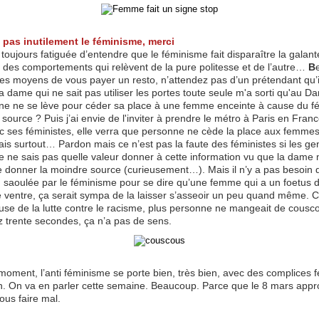
 pas inutilement le féminisme, merci
s toujours fatiguée d’entendre que le féminisme fait disparaître la galante
t des comportements qui relèvent de la pure politesse et de l’autre…
B
les moyens de vous payer un resto, n’attendez pas d’un prétendant qu’il
a dame qui ne sait pas utiliser les portes toute seule m'a sorti qu'au 
ne ne se lève pour céder sa place à une femme enceinte à cause du f
: source ? Puis j’ai envie de l'inviter à prendre le métro à Paris en Fran
vec ses féministes, elle verra que personne ne cède la place aux femme
is surtout… Pardon mais ce n’est pas la faute des féministes si les ge
je ne sais pas quelle valeur donner à cette information vu que la dame
 donner la moindre source (curieusement…). Mais il n’y a pas besoin d
u saoulée par le féminisme pour se dire qu’une femme qui a un foetus 
le ventre, ça serait sympa de la laisser s’asseoir un peu quand même.
ause de la lutte contre le racisme, plus personne ne mangeait de cousc
z trente secondes, ça n’a pas de sens.
moment, l’anti féminisme se porte bien, très bien, avec des complices 
n. On va en parler cette semaine. Beaucoup. Parce que le 8 mars appr
ous faire mal.