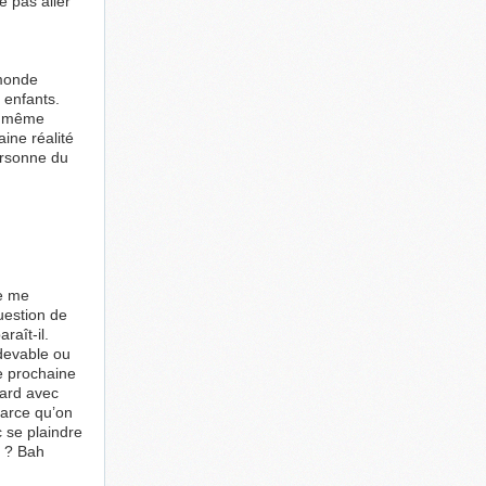
e pas aller
 monde
 enfants.
En même
aine réalité
ersonne du
de me
uestion de
raît-il.
edevable ou
ne prochaine
card avec
 parce qu’on
 se plaindre
c ? Bah