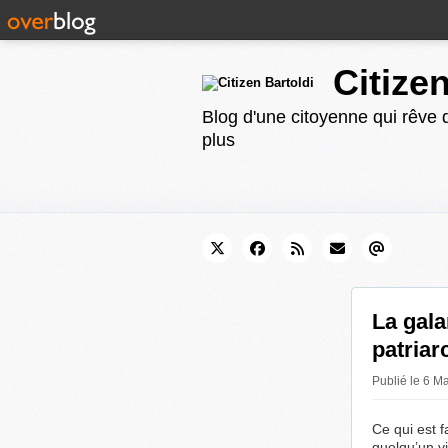
Citize
Blog d'une citoyenne qui rêve d
plus
La gala
patriar
Publié le 6 M
Ce qui est f
quelqu’un v