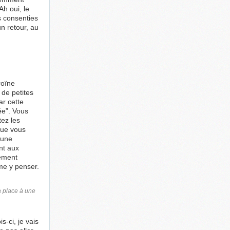
Ah oui, le
s consenties
n retour, au
roïne
 de petites
r cette
ée”. Vous
tez les
que vous
 une
nt aux
ement
e y penser.
a place à une
s-ci, je vais