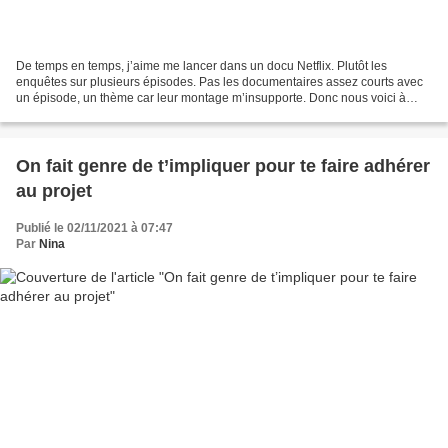
De temps en temps, j’aime me lancer dans un docu Netflix. Plutôt les
enquêtes sur plusieurs épisodes. Pas les documentaires assez courts avec
un épisode, un thème car leur montage m’insupporte. Donc nous voici à
lancer Bad Vegan, histoire dont je n’avais...
On fait genre de t’impliquer pour te faire adhérer
au projet
Publié le 02/11/2021 à 07:47
Par
Nina