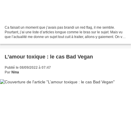
Ca faisait un moment que j’avais pas brandi un red flag, il me semble.
Pourtant, j’ai une liste d’articles longue comme le bras sur le sujet. Mais vu
que l’actualité me donne un sujet tout cuit à traiter, allons-y gaiement. On va
parler “love bombing”,...
L’amour toxique : le cas Bad Vegan
Publié le 08/09/2022 à 07:47
Par
Nina