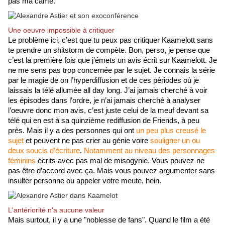
pas ma came.
Une oeuvre impossible à critiquer
Le problème ici, c’est que tu peux pas critiquer Kaamelott sans 
te prendre un shitstorm de compète. Bon, perso, je pense que 
c’est la première fois que j’émets un avis écrit sur Kaamelott. Je 
ne me sens pas trop concernée par le sujet. Je connais la série 
par le magie de on l’hyperdiffusion et de ces périodes où je 
laissais la télé allumée all day long. J’ai jamais cherché à voir 
les épisodes dans l’ordre, je n’ai jamais cherché à analyser 
l’oeuvre donc mon avis, c’est juste celui de la meuf devant sa 
télé qui en est à sa quinzième rediffusion de Friends, à peu 
près. Mais il y a des personnes qui ont 
un peu plus creusé le 
sujet 
et peuvent ne pas crier au génie voire 
souligner un ou 
deux soucis d’écriture
. 
Notamment au niveau des personnages 
féminins
 écrits avec pas mal de misogynie. Vous pouvez ne 
pas être d’accord avec ça. Mais vous pouvez argumenter sans 
insulter personne ou appeler votre meute, hein. 
L'antériorité n'a aucune valeur
Mais surtout, il y a une "noblesse de fans". Quand le film a été 