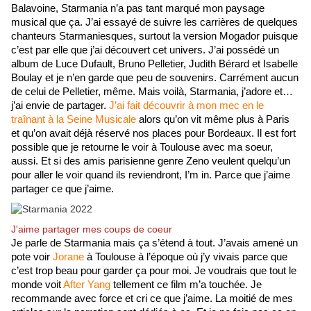
Balavoine, Starmania n’a pas tant marqué mon paysage 
musical que ça. J’ai essayé de suivre les carrières de quelques 
chanteurs Starmaniesques, surtout la version Mogador puisque 
c’est par elle que j’ai découvert cet univers. J’ai possédé un 
album de Luce Dufault, Bruno Pelletier, Judith Bérard et Isabelle 
Boulay et je n’en garde que peu de souvenirs. Carrément aucun 
de celui de Pelletier, même. Mais voilà, Starmania, j’adore et… 
j’ai envie de partager. 
J’ai fait découvrir à mon mec en le 
traînant à la Seine Musicale
 alors qu’on vit même plus à Paris 
et qu’on avait déjà réservé nos places pour Bordeaux. Il est fort 
possible que je retourne le voir à Toulouse avec ma soeur, 
aussi. Et si des amis parisienne genre Zeno veulent quelqu’un 
pour aller le voir quand ils reviendront, I’m in. Parce que j’aime 
partager ce que j’aime.
J'aime partager mes coups de coeur
Je parle de Starmania mais ça s’étend à tout. J’avais amené un 
pote voir
 Jorane
 à Toulouse à l’époque où j’y vivais parce que 
c’est trop beau pour garder ça pour moi. Je voudrais que tout le 
monde voit 
After Yang
 tellement ce film m’a touchée. Je 
recommande avec force et cri ce que j’aime. La moitié de mes 