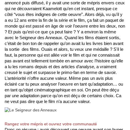
annoncé puis diffusé, il y avait une sorte de mépris envers ceux 
qui ne découvraient Kaamelott qu’en cet instant, presque ce 
côté “vous êtes indignes de cette oeuvre”. Alors déjà, vu qu’il y 
a eu 12 ans entre la fin de la série et le film, ça fait un paquet de 
monde qui est passé en âge de voir l’oeuvre entre les deux, non 
? Et puis qu’est-ce que ça peut faire ? Y a environ la même 
avec le Seigneur des Anneaux. Quand les films étaient sortis, 
c’était de bon ton de rappeler qu’on avait lu les livres bien avant 
la sortie  des films. Ouais et alors, tu veux une médaille ? S’il le 
faut, la personne qui est allée voir le film et qui ne connaissait 
pas avant est tellement tombée en amour avec l’histoire qu’elle 
a lu les romans depuis et des articles d’analyse, a vraiment 
creusé le sujet et surpasse le primo-fan en terme de savoir. 
L’antériorité n’offre aucune valeur. Même pas un avis plus 
éclairé car tu peux analyser l’oeuvre en tant qu’adaptation… ou 
en tant qu’objet cinématographique en soi. On peut être déçu 
par une adaptation parce qu’on est déçu de certains choix. Ca 
ne veut pas dire que le film n’a aucune valeur. 
Rangez votre mépris et ouvrez votre communauté
Donc on résume : avoir découvert une oeuvre avant son hyper 