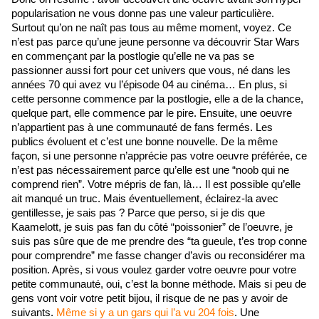
popularisation ne vous donne pas une valeur particulière. 
Surtout qu’on ne naît pas tous au même moment, voyez. Ce 
n’est pas parce qu’une jeune personne va découvrir Star Wars 
en commençant par la postlogie qu’elle ne va pas se 
passionner aussi fort pour cet univers que vous, né dans les 
années 70 qui avez vu l’épisode 04 au cinéma… En plus, si 
cette personne commence par la postlogie, elle a de la chance, 
quelque part, elle commence par le pire. Ensuite, une oeuvre 
n’appartient pas à une communauté de fans fermés. Les 
publics évoluent et c’est une bonne nouvelle. De la même 
façon, si une personne n’apprécie pas votre oeuvre préférée, ce 
n’est pas nécessairement parce qu’elle est une “noob qui ne 
comprend rien”. Votre mépris de fan, là… Il est possible qu’elle 
ait manqué un truc. Mais éventuellement, éclairez-la avec 
gentillesse, je sais pas ? Parce que perso, si je dis que 
Kaamelott, je suis pas fan du côté “poissonier” de l’oeuvre, je 
suis pas sûre que de me prendre des “ta gueule, t’es trop conne 
pour comprendre” me fasse changer d’avis ou reconsidérer ma 
position. Après, si vous voulez garder votre oeuvre pour votre 
petite communauté, oui, c’est la bonne méthode. Mais si peu de 
gens vont voir votre petit bijou, il risque de ne pas y avoir de 
suivants. 
Même si y a un gars qui l’a vu 204 fois
. Une 