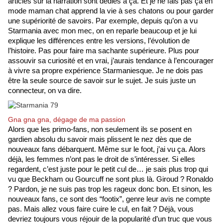
articles sur la narration sont dédiés à ça. Et je ne fais pas ça en 
mode maman chat apprend la vie à ses chatons ou pour garder 
une supériorité de savoirs. Par exemple, depuis qu’on a vu 
Starmania avec mon mec, on en reparle beaucoup et je lui 
explique les différences entre les versions, l’évolution de 
l’histoire. Pas pour faire ma sachante supérieure. Plus pour 
assouvir sa curiosité et en vrai, j’aurais tendance à l’encourager 
à vivre sa propre expérience Starmaniesque. Je ne dois pas 
être la seule source de savoir sur le sujet. Je suis juste un 
connecteur, on va dire.
Gna gna gna, dégage de ma passion
Alors que les primo-fans, non seulement ils se posent en 
gardien absolu du savoir mais plissent le nez dès que de 
nouveaux fans débarquent. Même sur le foot, j’ai vu ça. Alors 
déjà, les femmes n’ont pas le droit de s’intéresser. Si elles 
regardent, c’est juste pour le petit cul de… je sais plus trop qui 
vu que Beckham ou Gourcuff ne sont plus là. Giroud ? Ronaldo 
? Pardon, je ne suis pas trop les rageux donc bon. Et sinon, les 
nouveaux fans, ce sont des “footix”, genre leur avis ne compte 
pas. Mais allez vous faire cuire le cul, en fait ? Déjà, vous 
devriez toujours vous réjouir de la popularité d’un truc que vous 