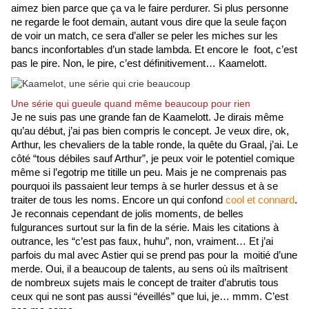
aimez bien parce que ça va le faire perdurer. Si plus personne 
ne regarde le foot demain, autant vous dire que la seule façon 
de voir un match, ce sera d’aller se peler les miches sur les 
bancs inconfortables d’un stade lambda. Et encore le  foot, c’est 
pas le pire. Non, le pire, c’est définitivement… Kaamelott.
Une série qui gueule quand même beaucoup pour rien
Je ne suis pas une grande fan de Kaamelott. Je dirais même 
qu’au début, j’ai pas bien compris le concept. Je veux dire, ok, 
Arthur, les chevaliers de la table ronde, la quête du Graal, j’ai. Le 
côté “tous débiles sauf Arthur”, je peux voir le potentiel comique 
même si l’egotrip me titille un peu. Mais je ne comprenais pas 
pourquoi ils passaient leur temps à se hurler dessus et à se 
traiter de tous les noms. Encore un qui confond 
cool et connard
. 
Je reconnais cependant de jolis moments, de belles 
fulgurances surtout sur la fin de la série. Mais les citations à 
outrance, les “c’est pas faux, huhu”, non, vraiment… Et j’ai 
parfois du mal avec Astier qui se prend pas pour la  moitié d’une 
merde. Oui, il a beaucoup de talents, au sens où ils maîtrisent 
de nombreux sujets mais le concept de traiter d’abrutis tous 
ceux qui ne sont pas aussi “éveillés” que lui, je… mmm. C’est 