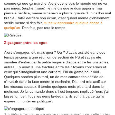
comme ça que ça marche. Alors que je vois le monde qui ne va
pas mieux (euphémisme), je me dis que je dois apporter ma
pierre à l’édifice, même si celle-ci a plus la gueule d’un caillou mal
branlé. Râler derrière son écran, c’est quand même globalement
stérile même si des fois,
tu peux apprendre quelque chose à
quelqu’un
. Des fois, pas tout le temps.
Zigzaguer entre les egos
Alors s’engager, ok, mais quoi ? Où ? J’avais assisté dans des
temps anciens à une réunion de section du PS et j’avais été
saoulée d’entrer par la petite bagarre d’egos entre les uns et les
autres. Il y avait là une fracture entre les citoyens concernés et
ceux qui s’imaginaient une carrière. Fin du game pour moi.
Quelques années plus tard, un de mes camarades décide de
s’investir dans la lutte contre le nucléaire; D’abord très actif sur
les réseaux sociaux, il tombe quelques mois plus tard dans le
mutisme. Je lui demande donc s’il est toujours impliqué “non, j’ai
laissé tomber. Tous les gens là-dedans, ils sont là parce qu’ils
espèrent monter en politique”.
Au défilé du 1er mai, je n’ai pas su si la dame avait choisi cette couleur