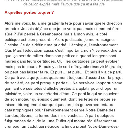
de ballon exprès mais j’avoue que ça m’a fait rire
A quelles portes toquer ?
Alors me voici, là, à me gratter la tête pour savoir quelle direction
prendre. Je sais déjà ce que je ne veux pas mais comment être
sûre ? J’ai pensé à Greenpeace mais à mon avis, le côté
politique est bien présent… Alors je discute, je me renseigne.
J’hésite. Je dois définir ma priorité. L’écologie, l’environnement.
Oui. Mais l’éducation aussi, c’est important, non ? Je veux dire à
quoi ça sert de militer dans son petit coin quand les gens sont
murés dans leurs certitudes. Oui, les certitudes ça peut évoluer
mais pas toujours. Et puis y a le sort effroyable réservé Migrants,
on peut pas laisser faire. Et puis… et puis… Et puis il y a ce parti.
Ce parti avec qui je suis quasiment toujours d’accord sur le projet
de société, ce parti presque parfait… Ne serait-ce l’opportunisme
gonflant de ses têtes d’affiche prêtes à s’aplatir pour choper un
ministère, voire un secrétariat d’état. Ce parti là qui se souvient
de son moteur qu’épisodiquement, dont les têtes de proue se
taisent étrangement sur quelques projets gouvernementaux
catastrophiques pour l’environnement genre Notre Dame des
Landes, Sivens, la ferme des mille vaches… A part quelques
fulgurances de ci de là, une Duflot qui monte régulièrement au
créneau, un Jadot qui négocie la fin du projet Notre-Dame-des-