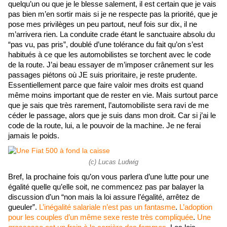
quelqu’un ou que je le blesse salement, il est certain que je vais 
pas bien m’en sortir mais si je ne respecte pas la priorité, que je 
pose mes privilèges un peu partout, neuf fois sur dix, il ne 
m’arrivera rien. La conduite crade étant le sanctuaire absolu du 
“pas vu, pas pris”, doublé d’une tolérance du fait qu’on s’est 
habitués à ce que les automobilistes se torchent avec le code 
de la route. J’ai beau essayer de m’imposer crânement sur les 
passages piétons où JE suis prioritaire, je reste prudente. 
Essentiellement parce que faire valoir mes droits est quand 
même moins important que de rester en vie. Mais surtout parce 
que je sais que très rarement, l’automobiliste sera ravi de me 
céder le passage, alors que je suis dans mon droit. Car si j’ai le 
code de la route, lui, a le pouvoir de la machine. Je ne ferai 
jamais le poids. 
(c) Lucas Ludwig
Bref, la prochaine fois qu’on vous parlera d’une lutte pour une 
égalité quelle qu’elle soit, ne commencez pas par balayer la 
discussion d’un “non mais la loi assure l’égalité, arrêtez de 
gueuler”.
 L’inégalité salariale n’est pas un fantasme
. 
L’adoption 
pour les couples d’un même sexe reste très compliquée
.
 Une 