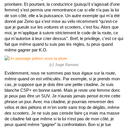
prioritaire. Et pourtant, la conductrice (puisqu’il s’agissait d’une 
femme) s’est permis une remontrance car si elle n’a pas la loi 
de son côté, elle a la puissance. Un autre exemple qui m’a été 
donné par Zeno qui s’est mise au vélo récemment “qu’est-ce 
que je gueule sur les voitures et scooters, c’est fou. Alors que 
moi, je m’applique à suivre strictement le code de la route, ce 
qui m’autorise à leur crier dessus”. Bref, le privilège, c’est ce qui 
fait que même quand tu suis pas les règles, tu peux quand 
même gagner par K.O.  
(c) Jorge Ramirez
Evidemment, nous ne sommes pas tous égaux sur la route, 
même quand on est véhiculés. Par exemple, si je prends mon 
cas, je suppose que je dois être une petite citadine. Je suis 
blanche CSP+ en bonne santé. Mais je reste une femme donc 
je peux pas être un SUV. Je n’aurais jamais pensé écrire cette 
phrase un jour. Avec ma citadine, je pourrais renverser des 
vélos et des piétons et m’en sortir sans trop de dégâts, même 
des scooters. Je ne suis pas censée faire ça mais ma masse 
de citadine fait que même si la loi n’est pas de mon côté, je 
peux quand même “gagner” la confrontation. Bon si je tue 