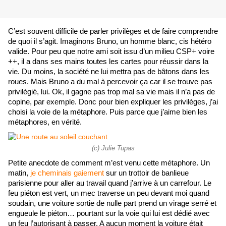
C’est souvent difficile de parler privilèges et de faire comprendre 
de quoi il s’agit. Imaginons Bruno, un homme blanc, cis hétéro 
valide. Pour peu que notre ami soit issu d’un milieu CSP+ voire 
++, il a dans ses mains toutes les cartes pour réussir dans la 
vie. Du moins, la société ne lui mettra pas de bâtons dans les 
roues. Mais Bruno a du mal à percevoir ça car il se trouve pas 
privilégié, lui. Ok, il gagne pas trop mal sa vie mais il n’a pas de 
copine, par exemple. Donc pour bien expliquer les privilèges, j’ai 
choisi la voie de la métaphore. Puis parce que j’aime bien les 
métaphores, en vérité.
(c) Julie Tupas
Petite anecdote de comment m’est venu cette métaphore. Un 
matin, 
je cheminais gaiement
 sur un trottoir de banlieue 
parisienne pour aller au travail quand j’arrive à un carrefour. Le 
feu piéton est vert, un mec traverse un peu devant moi quand 
soudain, une voiture sortie de nulle part prend un virage serré et 
engueule le piéton… pourtant sur la voie qui lui est dédié avec 
un feu l’autorisant à passer. A aucun moment la voiture était 