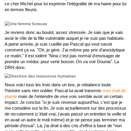
ce cher Michel pour lui exprimer l'intégralité de ma haine pour lui 
en termes fleuris. 
Je reviens donc au boulot, assez stressée. Je sais que je vais 
avoir le rôle de la fille vulnérable auquel je ne suis pas habituée. 
A peine arrivée, je suis cueillie par Pascal qui veut savoir 
comment ça va. "Oh, je gère. J'ai même pas pris d'anxiolytique 
ce matin." Il est sidéré "Nina c'est pas normal d'envisager de 
prendre un médoc pour venir bosser. On va voir Dounia". La 
DRH donc.
Nous voici tous les trois dans un box, je rebalance toute 
l'histoire sans rien oublier. Pascal lui avait transmis 
mon mail de 
plainte
 mais de l'entendre de vive voix semble avoir un certain 
impact. Je conclus "si je suis revenue aujourd'hui, c'est que je 
me considère sur la fin. Je suis actuellement sur des processus 
de recrutement (c'était vrai, j'avais passé un entretien la veille et 
en avait un autre le midi même) et je ne pense pas terminer ma 
période d’essai". Là, j’ai droit à des cris d’effroi à base de “non 