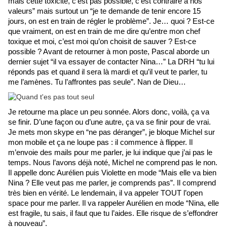
mais cette toxicité, c’est pas possible, c’est contraire à nos 
valeurs” mais surtout un “je te demande de tenir encore 15 
jours, on est en train de régler le problème”. Je… quoi ? Est-ce 
que vraiment, on est en train de me dire qu’entre mon chef 
toxique et moi, c’est moi qu’on choisit de sauver ? Est-ce 
possible ? Avant de retourner à mon poste, Pascal aborde un 
dernier sujet “il va essayer de contacter Nina…” La DRH “tu lui 
réponds pas et quand il sera là mardi et qu’il veut te parler, tu 
me l’amènes. Tu l’affrontes pas seule”. Nan de Dieu…
Je retourne ma place un peu sonnée. Alors donc, voilà, ça va 
se finir. D’une façon ou d’une autre, ça va se finir pour de vrai. 
Je mets mon skype en “ne pas déranger”, je bloque Michel sur 
mon mobile et ça ne loupe pas : il commence à flipper. Il 
m’envoie des mails pour me parler, je lui indique que j’ai pas le 
temps. Nous l’avons déjà noté, Michel ne comprend pas le non. 
Il appelle donc Aurélien puis Violette en mode “Mais elle va bien 
Nina ? Elle veut pas me parler, je comprends pas”. Il comprend 
très bien en vérité. Le lendemain, il va appeler TOUT l’open 
space pour me parler. Il va rappeler Aurélien en mode “Nina, elle 
est fragile, tu sais, il faut que tu l’aides. Elle risque de s’effondrer 
à nouveau”. 