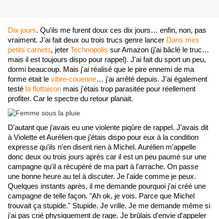
Dix jours
. Qu'ils me furent doux ces dix jours… enfin, non, pas 
vraiment. J'ai fait deux ou trois trucs genre lancer 
Dans mes 
petits carnets
, jeter 
Technopolis
 sur Amazon (j'ai bâclé le truc… 
mais il est toujours dispo pour rappel). J'ai fait du sport un peu, 
dormi beaucoup. Mais j'ai réalisé que le pire ennemi de ma 
forme était le 
vibre-couenne
… j'ai arrêté depuis. J'ai également 
testé 
la flottaison
 mais j'étais trop parasitée pour réellement 
profiter. Car le spectre du retour planait.
D'autant que j'avais eu une violente piqûre de rappel. J'avais dit 
à Violette et Aurélien que j'étais dispo pour eux à la condition 
expresse qu'ils n'en disent rien à Michel. Aurélien m'appelle 
donc deux ou trois jours après car il est un peu paumé sur une 
campagne qu'il a récupéré de ma part à l'arrache. On passe 
une bonne heure au tel à discuter. Je l'aide comme je peux. 
Quelques instants après, il me demande pourquoi j'ai créé une 
campagne de telle façon. "Ah ok, je vois. Parce que Michel 
trouvait ça stupide." Stupide. Je vrille. Je me demande même si 
j'ai pas crié physiquement de rage. Je brûlais d'envie d'appeler 