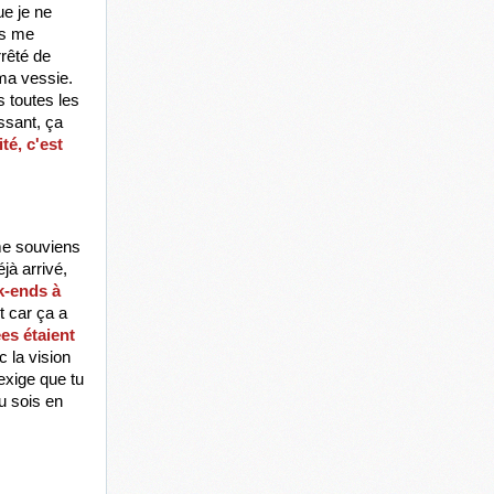
e je ne 
s me 
rêté de 
ma vessie. 
toutes les 
sant, ça 
té, c'est 
me souviens 
à arrivé, 
k-ends à 
 car ça a 
s étaient 
 la vision 
xige que tu 
 sois en 