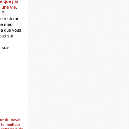
que j’ai 
s une vie
. 
 Et 
e resterai 
ne meuf 
a que vous 
pas sur 
 suis 