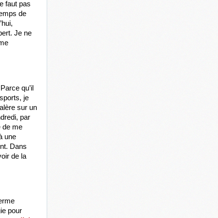
e faut pas 
temps de 
hui, 
rt. Je ne 
me 
arce qu’il 
ports, je 
alère sur un 
redi, par 
é de me 
à une 
nt. Dans 
ir de la 
erme 
ie pour 