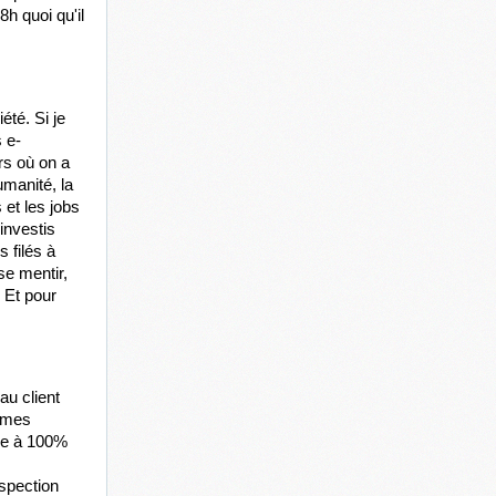
h quoi qu'il 
té. Si je 
 e-
s où on a 
manité, la 
et les jobs 
nvestis 
 filés à 
e mentir, 
 Et pour 
u client 
 mes 
ne à 100% 
pection 