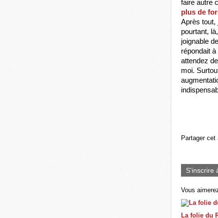
faire autre
plus de fo
Après tout, 
pourtant, là
joignable d
répondait à
attendez de 
moi. 
Surtout
augmentation
indispensab
Partager cet 
S'inscrire 
Vous aimerez
La folie du 