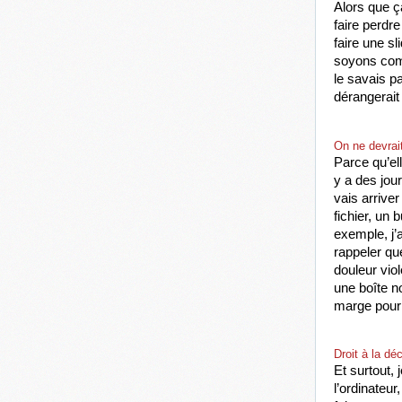
Alors que ça
faire perdr
faire une s
soyons comm
le savais pa
dérangerait
On ne devrai
Parce qu’ell
y a des jou
vais arriver
fichier, un 
exemple, j’
rappeler que
douleur vio
une boîte n
marge pour 
Droit à la dé
Et surtout,
l’ordinateur