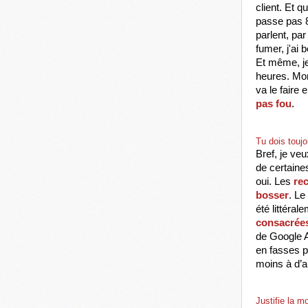
client. Et q
passe pas 8
parlent, par
fumer, j'ai
Et même, je
heures. Mon
va le faire
pas fou
. 
Tu dois toujo
Bref, je veu
de certaines
oui. Les 
rec
bosser
. Le
été littéra
consacrées
de Google A
en fasses p
moins à d’a
Justifie la 