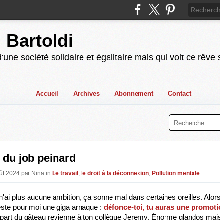
n Bartoldi
'une société solidaire et égalitaire mais qui voit ce rêve
Accueil
Archives
Abonnement
Contact
 du job peinard
oût 2024 par Nina in
Le travail
,
le droit à la déconnexion
,
Pollution mentale
n'ai plus aucune ambition, ça sonne mal dans certaines oreilles. Alors
reste pour moi une giga arnaque : 
défonce-toi, tu auras une promoti
 part du gâteau revienne à ton collègue Jeremy. Énorme glandos mais 