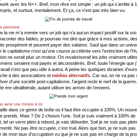
ork avec les N++. Bref, mon rêve est simple : un job qui s'arrête à 18
mpris, et surtout, mentalement. Et ça, ce n'est pas très bien vu. 
de personne
 la vie m'a menée vers un job qui n'a aucun impact positif sur la socié
raconter des fables, je pourrais me dire que grâce à mes actions, des
 prospèrent et peuvent payer des salaires. Sauf que dans un univer
 le capitalisme n'est qu'une course accélérée vers l'extinction de l'Hu
n ne serait plus un moteur. On revaloriserait les jobs vraiment utiles 
iens seraient mal payés et déconsidérés. Bref, toute l'énergie que j'i
vail n'est que peu utile à autrui. A peine les quelques dizaines d'euros
uche à des associations et 
médias alternatifs
. Car oui, on ne va pas s
ver d'une société post-capitalisme, l'argent reste le nerf de la guerre.
tte ère ultralibérale, autant utiliser les armes de l'ennemi.
s avoir une minute à toi
vaille dans ce genre de boîte où il faut être occupée à 100%. Un nouvea
 le prends. Mais ? De 2 choses l'une. Soit je suis vraiment à 100% de
, tel un verre plein à rebord, je vais déborder. Soit je ne suis pas plei
 mentir. Ne pas être occupée, c'est mal. Alors que bon, je ne suis pas 
 de mon taux d'occupation vu que je ne suis pas en charge de la pros