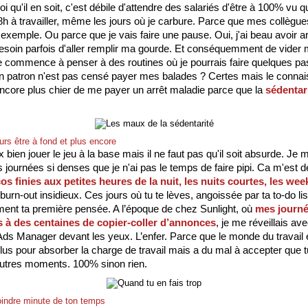
uoi qu'il en soit, c'est débile d'attendre des salariés d'être à 100% vu qu
h à travailler, même les jours où je carbure. Parce que mes collègue
 exemple. Ou parce que je vais faire une pause. Oui, j'ai beau avoir ar
 besoin parfois d'aller remplir ma gourde. Et conséquemment de vider 
 commence à penser à des routines où je pourrais faire quelques pas 
 patron n'est pas censé payer mes balades ? Certes mais le connais
 encore plus chier de me payer un arrêt maladie parce que la 
sédentari
urs être à fond et plus encore
x bien jouer le jeu à la base mais il ne faut pas qu'il soit absurde. Je 
 journées si denses que je n'ai pas le temps de faire pipi. Ca m'est déj
os finies aux petites heures de la nuit, les nuits courtes, les wee
 burn-out insidieux. Ces jours où tu te lèves, angoissée par ta to-do list
lement ta première pensée. A l’époque de chez Sunlight, où 
mes journée
 à des centaines de copier-coller d’annonces
, je me réveillais avec
ds Manager devant les yeux. L’enfer. Parce que le monde du travail e
lus pour absorber la charge de travail mais a du mal à accepter que tu
utres moments. 100% sinon rien. 
moindre minute de ton temps