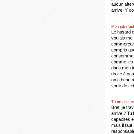
aucun afterw
arrive. Y co
Mon job n'ai
Le hasard de
voulais me 
commerçants
compris que
consommatio
comme les m
dans mon tra
droite à ga
on a beau rê
sortir de ce
Tu ne dois pa
Bref, je tra
arrive ? Tu
capacités et
mais il faut
responsable