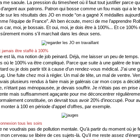
 me saoule. La pression du timesheet où il faut tout justifier parce qu
e d’argent aux patrons. Patron qui bosse comme un fou mais qui a le 
lide sur les résultats des JO en mode “on a gagné X médailles aujourd’
e l’équipe de France”. Ah ben écoute, merci de me l’apprendre Robe
s car, moi, je bossais. Et oui, moi, je dois être à 100%... Et ce 100% 
 sûrement moins s’il marchait dans les deux sens. 
t jamais être staffé à 100%
e est là, ma notion de job peinard. Déjà, me laisser un peu de temps. P
rs où le 100% va être compliqué. Parce que suite à une galère de trans
 tard ou je dois partir tôt à cause d’un rendez-vous médical. J’ai une g
bug. Une fuite chez moi à régler. Un mal de tête, un mal de ventre. Vend
avais plusieurs rendus à faire mais je galérais car mon corps a décid
, n’étant pas ménopausée, je devais souffrir. Je n’étais pas en prise 
lente mais suffisamment agaçante pour me déconcentrer régulièreme
ormalement constituée, on devrait tous avoir 20% d’inoccupé. Pour avo
monter à 100 en période d’appel d’offres, par exemple.
connexion tous les soirs
 je ne voudrais pas de pollution mentale. Qu’à partir du moment où je f
, mon cerveau se libère de ces sujets-là. Qu’il me reste assez d’énerg