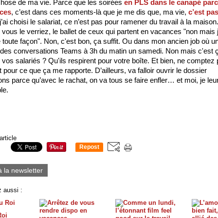
 chose de ma vie. Parce que les soirées 
en PLS dans le canapé parce 
rces
, c’est dans ces moments-là que je me dis que, ma vie, 
c’est pa
j’ai choisi le salariat, ce n’est pas pour ramener du travail à la maison.
, vous le verriez, le ballet de ceux qui partent en vacances "non mais j
e toute façon". Non, c'est bon, ça suffit. Ou dans mon ancien job où u
 des conversations Teams à 3h du matin un samedi. Non mais c'est ç
vos salariés ? Qu'ils respirent pour votre boîte. Et bien, ne comptez 
 pour ce que ça me rapporte. D’ailleurs, va falloir ouvrir le dossier 
s parce qu’avec le rachat, on va tous se faire enfler… et moi, je leur
le. 
article
Repost
0
à la newsletter
 aussi :
Roi