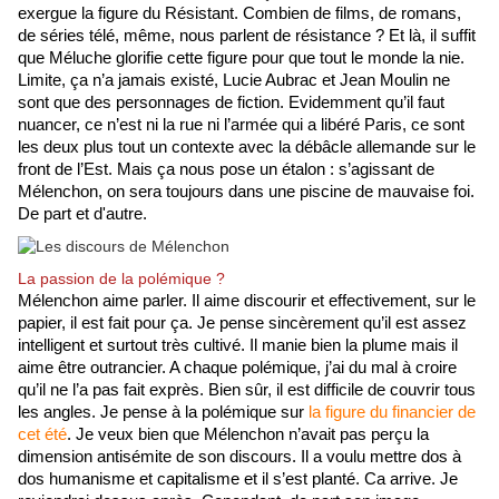
exergue la figure du Résistant. Combien de films, de romans, 
de séries télé, même, nous parlent de résistance ? Et là, il suffit 
que Méluche glorifie cette figure pour que tout le monde la nie. 
Limite, ça n’a jamais existé, Lucie Aubrac et Jean Moulin ne 
sont que des personnages de fiction. Evidemment qu’il faut 
nuancer, ce n’est ni la rue ni l’armée qui a libéré Paris, ce sont 
les deux plus tout un contexte avec la débâcle allemande sur le 
front de l’Est. Mais ça nous pose un étalon : s’agissant de 
Mélenchon, on sera toujours dans une piscine de mauvaise foi. 
De part et d'autre.
La passion de la polémique ?
Mélenchon aime parler. Il aime discourir et effectivement, sur le 
papier, il est fait pour ça. Je pense sincèrement qu’il est assez 
intelligent et surtout très cultivé. Il manie bien la plume mais il 
aime être outrancier. A chaque polémique, j’ai du mal à croire 
qu’il ne l’a pas fait exprès. Bien sûr, il est difficile de couvrir tous 
les angles. Je pense à la polémique sur 
la figure du financier de 
cet été
. Je veux bien que Mélenchon n’avait pas perçu la 
dimension antisémite de son discours. Il a voulu mettre dos à 
dos humanisme et capitalisme et il s’est planté. Ca arrive. Je 