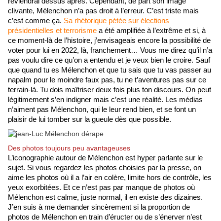
reviendrai dessus après. Cependant, de part son image 
clivante, Mélenchon n’a pas droit à l’erreur. C’est triste mais 
c’est comme ça. 
Sa rhétorique pétée sur élections 
présidentielles et terrorisme
 a été amplifiée à l’extrême et si, à 
ce moment-là de l’histoire, j’envisageais encore la possibilité de 
voter pour lui en 2022, là, franchement… Vous me direz qu’il n’a 
pas voulu dire ce qu’on a entendu et je veux bien le croire. Sauf 
que quand tu es Mélenchon et que tu sais que tu vas passer au 
napalm pour le moindre faux pas, tu ne t’aventures pas sur ce 
terrain-là. Tu dois maîtriser deux fois plus ton discours. On peut 
légitimement s’en indigner mais c’est une réalité. Les médias 
n’aiment pas Mélenchon, qui le leur rend bien, et se font un 
plaisir de lui tomber sur la gueule dès que possible.
Des photos toujours peu avantageuses
L’iconographie autour de Mélenchon est hyper parlante sur le 
sujet. Si vous regardez les photos choisies par la presse, on 
aime les photos où il a l’air en colère, limite hors de contrôle, les 
yeux exorbitées. Et ce n’est pas par manque de photos où 
Mélenchon est calme, juste normal, il en existe des dizaines. 
J’en suis à me demander sincèrement si la proportion de 
photos de Mélenchon en train d’éructer ou de s’énerver n’est 