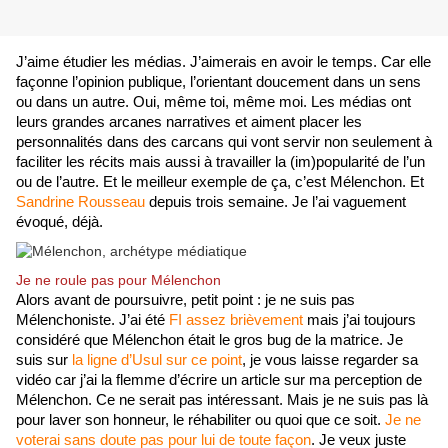
J’aime étudier les médias. J’aimerais en avoir le temps. Car elle 
façonne l’opinion publique, l’orientant doucement dans un sens 
ou dans un autre. Oui, même toi, même moi. Les médias ont 
leurs grandes arcanes narratives et aiment placer les 
personnalités dans des carcans qui vont servir non seulement à 
faciliter les récits mais aussi à travailler la (im)popularité de l’un 
ou de l’autre. Et le meilleur exemple de ça, c’est Mélenchon. Et 
Sandrine Rousseau
 depuis trois semaine. Je l’ai vaguement 
évoqué, déjà.
Je ne roule pas pour Mélenchon
Alors avant de poursuivre, petit point : je ne suis pas 
Mélenchoniste. J’ai été 
FI assez brièvement
 mais j’ai toujours 
considéré que Mélenchon était le gros bug de la matrice. Je 
suis sur 
la ligne d’Usul sur ce point
, je vous laisse regarder sa 
vidéo car j’ai la flemme d’écrire un article sur ma perception de 
Mélenchon. Ce ne serait pas intéressant. Mais je ne suis pas là 
pour laver son honneur, le réhabiliter ou quoi que ce soit. 
Je ne 
voterai sans doute pas pour lui de toute façon
. Je veux juste 