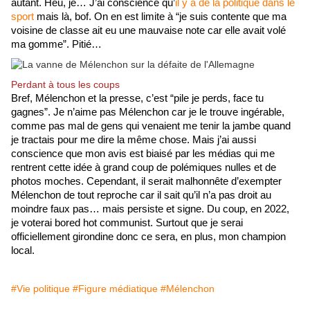
autant. Heu, je… J’ai conscience qu’
il y a de la politique dans le 
sport
 mais là, bof. On en est limite à “je suis contente que ma 
voisine de classe ait eu une mauvaise note car elle avait volé 
ma gomme”. Pitié…
Perdant à tous les coups
Bref, Mélenchon et la presse, c’est “pile je perds, face tu 
gagnes”. Je n’aime pas Mélenchon car je le trouve ingérable, 
comme pas mal de gens qui venaient me tenir la jambe quand 
je tractais pour me dire la même chose. Mais j’ai aussi 
conscience que mon avis est biaisé par les médias qui me 
rentrent cette idée à grand coup de polémiques nulles et de 
photos moches. Cependant, il serait malhonnête d’exempter 
Mélenchon de tout reproche car il sait qu’il n’a pas droit au 
moindre faux pas… mais persiste et signe. Du coup, en 2022, 
je voterai bored hot communist. Surtout que je serai 
officiellement girondine donc ce sera, en plus, mon champion 
local. 
#Vie politique
#Figure médiatique
#Mélenchon