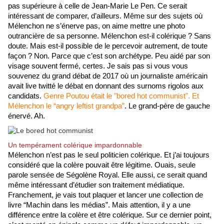
pas supérieure à celle de Jean-Marie Le Pen. Ce serait 
intéressant de comparer, d’ailleurs. Même sur des sujets où 
Mélenchon ne s’énerve pas, on aime mettre une photo 
outrancière de sa personne. Mélenchon est-il colérique ? Sans 
doute. Mais est-il possible de le percevoir autrement, de toute 
façon ? Non. Parce que c’est son archétype. Peu aidé par son 
visage souvent fermé, certes. Je sais pas si vous vous 
souvenez du grand débat de 2017 où un journaliste américain 
avait live twitté le débat en donnant des surnoms rigolos aux 
candidats.
 Genre Poutou était le "bored hot communist". Et 
Mélenchon le “angry leftist grandpa”
. Le grand-père de gauche 
énervé. Ah.
Un tempérament colérique impardonnable
Mélenchon n’est pas le seul politicien colérique. Et j’ai toujours 
considéré que la colère pouvait être légitime. Ouais, seule 
parole sensée de Ségolène Royal. Elle aussi, ce serait quand 
même intéressant d’étudier son traitement médiatique. 
Franchement, je vais tout plaquer et lancer une collection de 
livre “Machin dans les médias”. Mais attention, il y a une 
différence entre la colère et être colérique. Sur ce dernier point, 