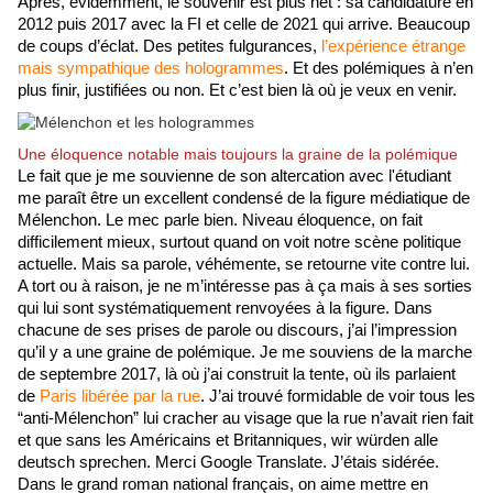
Après, évidemment, le souvenir est plus net : sa candidature en 
2012 puis 2017 avec la FI et celle de 2021 qui arrive. Beaucoup 
de coups d’éclat. Des petites fulgurances, 
l’expérience étrange 
mais sympathique des hologrammes
. Et des polémiques à n’en 
plus finir, justifiées ou non. Et c’est bien là où je veux en venir.
Une éloquence notable mais toujours la graine de la polémique
Le fait que je me souvienne de son altercation avec l'étudiant 
me paraît être un excellent condensé de la figure médiatique de 
Mélenchon. Le mec parle bien. Niveau éloquence, on fait 
difficilement mieux, surtout quand on voit notre scène politique 
actuelle. Mais sa parole, véhémente, se retourne vite contre lui. 
A tort ou à raison, je ne m’intéresse pas à ça mais à ses sorties 
qui lui sont systématiquement renvoyées à la figure. Dans 
chacune de ses prises de parole ou discours, j’ai l’impression 
qu’il y a une graine de polémique. Je me souviens de la marche 
de septembre 2017, là où j’ai construit la tente, où ils parlaient 
de 
Paris libérée par la rue
. J’ai trouvé formidable de voir tous les 
“anti-Mélenchon” lui cracher au visage que la rue n’avait rien fait 
et que sans les Américains et Britanniques, wir würden alle 
deutsch sprechen. Merci Google Translate. J’étais sidérée. 
Dans le grand roman national français, on aime mettre en 