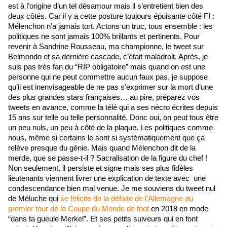
est à l’origine d’un tel désamour mais il s’entretient bien des 
deux côtés. Car il y a cette posture toujours épuisante côté FI : 
Mélenchon n’a jamais tort. Actons un truc, tous ensemble : les 
politiques ne sont jamais 100% brillants et pertinents. Pour 
revenir à Sandrine Rousseau, ma championne, le tweet sur 
Belmondo et sa dernière cascade, c’était maladroit. Après, je 
suis pas très fan du “RIP obligatoire” mais quand on est une 
personne qui ne peut commettre aucun faux pas, je suppose 
qu’il est inenvisageable de ne pas s’exprimer sur la mort d’une 
des plus grandes stars françaises… au pire, préparez vos 
tweets en avance, comme la télé qui a ses nécro écrites depuis 
15 ans sur telle ou telle personnalité. Donc oui, on peut tous être 
un peu nuls, un peu à côté de la plaque. Les politiques comme 
nous, même si certains le sont si systématiquement que ça 
relève presque du génie. Mais quand Mélenchon dit de la 
merde, que se passe-t-il ? Sacralisation de la figure du chef ! 
Non seulement, il persiste et signe mais ses plus fidèles 
lieutenants viennent livrer une explication de texte avec  une 
condescendance bien mal venue. Je me souviens du tweet nul 
de Méluche qui 
se félicite de la défaite de l’Allemagne au 
premier tour de la Coupe du Monde de foot
 en 2018 en mode 
“dans ta gueule Merkel”. Et ses petits suiveurs qui en font 