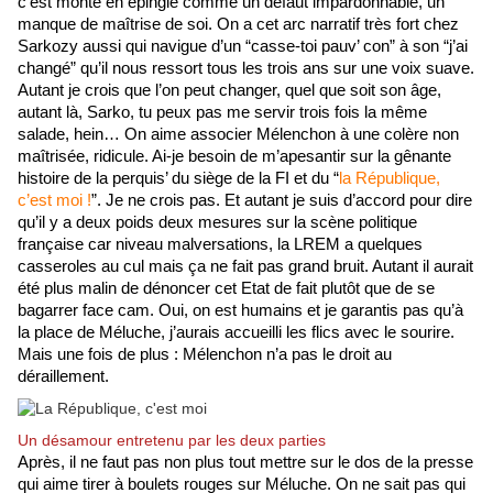
c’est monté en épingle comme un défaut impardonnable, un 
manque de maîtrise de soi. On a cet arc narratif très fort chez 
Sarkozy aussi qui navigue d’un “casse-toi pauv’ con” à son “j’ai 
changé” qu’il nous ressort tous les trois ans sur une voix suave. 
Autant je crois que l’on peut changer, quel que soit son âge, 
autant là, Sarko, tu peux pas me servir trois fois la même 
salade, hein… On aime associer Mélenchon à une colère non 
maîtrisée, ridicule. Ai-je besoin de m’apesantir sur la gênante 
histoire de la perquis’ du siège de la FI et du “
la République, 
c’est moi !
”. Je ne crois pas. Et autant je suis d’accord pour dire 
qu’il y a deux poids deux mesures sur la scène politique 
française car niveau malversations, la LREM a quelques 
casseroles au cul mais ça ne fait pas grand bruit. Autant il aurait 
été plus malin de dénoncer cet Etat de fait plutôt que de se 
bagarrer face cam. Oui, on est humains et je garantis pas qu’à 
la place de Méluche, j’aurais accueilli les flics avec le sourire. 
Mais une fois de plus : Mélenchon n’a pas le droit au 
déraillement. 
Un désamour entretenu par les deux parties
Après, il ne faut pas non plus tout mettre sur le dos de la presse 
qui aime tirer à boulets rouges sur Méluche. On ne sait pas qui 