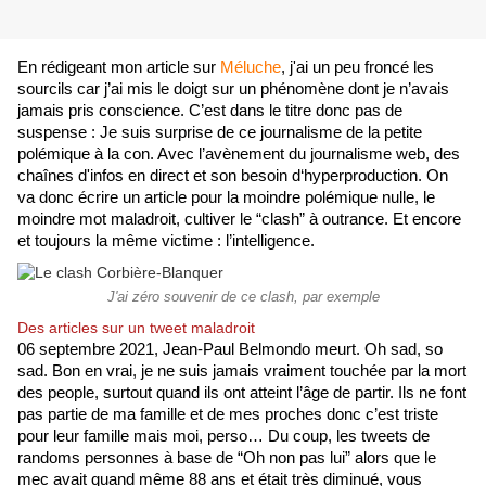
En rédigeant mon article sur 
Méluche
, j'ai un peu froncé les 
sourcils car j’ai mis le doigt sur un phénomène dont je n’avais 
jamais pris conscience. C’est dans le titre donc pas de 
suspense : Je suis surprise de ce journalisme de la petite 
polémique à la con. Avec l’avènement du journalisme web, des 
chaînes d'infos en direct et son besoin d‘hyperproduction. On 
va donc écrire un article pour la moindre polémique nulle, le 
moindre mot maladroit, cultiver le “clash” à outrance. Et encore 
et toujours la même victime : l’intelligence.
J'ai zéro souvenir de ce clash, par exemple
Des articles sur un tweet maladroit
06 septembre 2021, Jean-Paul Belmondo meurt. Oh sad, so 
sad. Bon en vrai, je ne suis jamais vraiment touchée par la mort 
des people, surtout quand ils ont atteint l’âge de partir. Ils ne font 
pas partie de ma famille et de mes proches donc c’est triste 
pour leur famille mais moi, perso… Du coup, les tweets de 
randoms personnes à base de “Oh non pas lui” alors que le 
mec avait quand même 88 ans et était très diminué, vous 