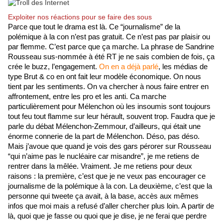
Exploiter nos réactions pour se faire des sous
Parce que tout le drama est là. Ce “journalisme” de la 
polémique à la con n’est pas gratuit. Ce n’est pas par plaisir ou 
par flemme. C’est parce que ça marche. La phrase de Sandrine 
Rousseau sus-nommée à été RT je ne sais combien de fois, ça 
crée le buzz, l’engagement. 
On en a déjà parlé
, les médias de 
type Brut & co en ont fait leur modèle économique. On nous 
tient par les sentiments. On va chercher à nous faire entrer en 
affrontement, entre les pro et les anti. Ca marche 
particulièrement pour Mélenchon où les insoumis sont toujours 
tout feu tout flamme sur leur hérault, souvent trop. Faudra que je 
parle du débat Mélenchon-Zemmour, d’ailleurs, qui était une 
énorme connerie de la part de Mélenchon. Déso, pas déso. 
Mais j’avoue que quand je vois des gars pérorer sur Rousseau 
“qui n’aime pas le nucléaire car misandre”, je me retiens de 
rentrer dans la mêlée. Vraiment. Je me retiens pour deux 
raisons : la première, c’est que je ne veux pas encourager ce 
journalisme de la polémique à la con. La deuxième, c’est que la 
personne qui tweete ça avait, à la base, accès aux mêmes 
infos que moi mais a refusé d’aller chercher plus loin. A partir de 
là, quoi que je fasse ou quoi que je dise, je ne ferai que perdre 