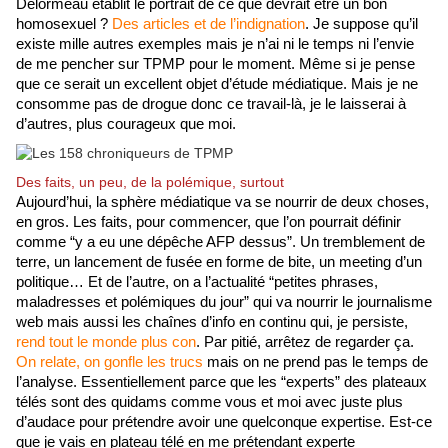
Delormeau établit le portrait de ce que devrait être un bon 
homosexuel ? 
Des articles et de l’indignation
. Je suppose qu’il 
existe mille autres exemples mais je n’ai ni le temps ni l’envie 
de me pencher sur TPMP pour le moment. Même si je pense 
que ce serait un excellent objet d’étude médiatique. Mais je ne 
consomme pas de drogue donc ce travail-là, je le laisserai à 
d’autres, plus courageux que moi.
Des faits, un peu, de la polémique, surtout
Aujourd’hui, la sphère médiatique va se nourrir de deux choses, 
en gros. Les faits, pour commencer, que l’on pourrait définir 
comme “y a eu une dépêche AFP dessus”. Un tremblement de 
terre, un lancement de fusée en forme de bite, un meeting d’un 
politique… Et de l’autre, on a l’actualité “petites phrases, 
maladresses et polémiques du jour” qui va nourrir le journalisme 
web mais aussi les chaînes d’info en continu qui, je persiste, 
rend tout le monde plus con
. Par pitié, arrêtez de regarder ça. 
On relate, on gonfle les trucs
 mais on ne prend pas le temps de 
l’analyse. Essentiellement parce que les “experts” des plateaux 
télés sont des quidams comme vous et moi avec juste plus 
d’audace pour prétendre avoir une quelconque expertise. Est-ce 
que je vais en plateau télé en me prétendant experte 