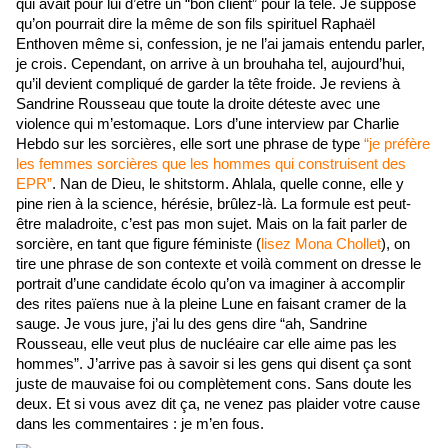
qui avait pour lui d’être un “bon client” pour la télé. Je suppose 
qu’on pourrait dire la même de son fils spirituel Raphaël 
Enthoven même si, confession, je ne l’ai jamais entendu parler, 
je crois. Cependant, on arrive à un brouhaha tel, aujourd’hui, 
qu’il devient compliqué de garder la tête froide. Je reviens à 
Sandrine Rousseau que toute la droite déteste avec une 
violence qui m’estomaque. Lors d’une interview par Charlie 
Hebdo sur les sorcières, elle sort une phrase de type 
“je préfère 
les femmes sorcières que les hommes qui construisent des 
EPR”
. Nan de Dieu, le shitstorm. Ahlala, quelle conne, elle y 
pine rien à la science, hérésie, brûlez-là. La formule est peut-
être maladroite, c’est pas mon sujet. Mais on la fait parler de 
sorcière, en tant que figure féministe (
lisez Mona Chollet
), on 
tire une phrase de son contexte et voilà comment on dresse le 
portrait d’une candidate écolo qu’on va imaginer à accomplir 
des rites païens nue à la pleine Lune en faisant cramer de la 
sauge. Je vous jure, j’ai lu des gens dire “ah, Sandrine 
Rousseau, elle veut plus de nucléaire car elle aime pas les 
hommes”. J’arrive pas à savoir si les gens qui disent ça sont 
juste de mauvaise foi ou complètement cons. Sans doute les 
deux. Et si vous avez dit ça, ne venez pas plaider votre cause 
dans les commentaires : je m’en fous.