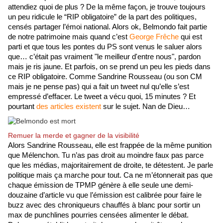
attendiez quoi de plus ? De la même façon, je trouve toujours 
un peu ridicule le “RIP obligatoire” de la part des politiques, 
censés partager l’émoi national. Alors ok, Belmondo fait partie 
de notre patrimoine mais quand c’est 
George Frêche
 qui est 
parti et que tous les pontes du PS sont venus le saluer alors 
que… c’était pas vraiment "le meilleur d'entre nous", pardon 
mais je ris jaune. Et parfois, on se prend un peu les pieds dans 
ce RIP obligatoire. Comme Sandrine Rousseau (ou son CM 
mais je ne pense pas) qui a fait un tweet nul qu’elle s’est 
empressé d’effacer. Le tweet a vécu quoi, 15 minutes ? Et 
pourtant 
des articles existent
 sur le sujet. Nan de Dieu…
Remuer la merde et gagner de la visibilité
Alors Sandrine Rousseau, elle est frappée de la même punition 
que Mélenchon. Tu n’as pas droit au moindre faux pas parce 
que les médias, majoritairement de droite, te détestent. Je parle 
politique mais ça marche pour tout. Ca ne m’étonnerait pas que 
chaque émission de TPMP génère à elle seule une demi-
douzaine d’article vu que l’émission est calibrée pour faire le 
buzz avec des chroniqueurs chauffés à blanc pour sortir un 
max de punchlines pourries censées alimenter le débat. 