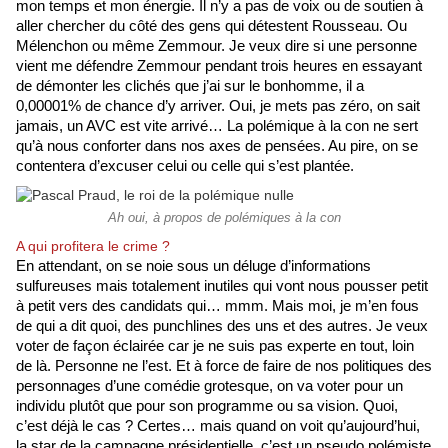
mon temps et mon énergie. Il n’y a pas de voix ou de soutien à 
aller chercher du côté des gens qui détestent Rousseau. Ou 
Mélenchon ou même Zemmour. Je veux dire si une personne 
vient me défendre Zemmour pendant trois heures en essayant 
de démonter les clichés que j’ai sur le bonhomme, il a 
0,00001% de chance d’y arriver. Oui, je mets pas zéro, on sait 
jamais, un AVC est vite arrivé… La polémique à la con ne sert 
qu’à nous conforter dans nos axes de pensées. Au pire, on se 
contentera d’excuser celui ou celle qui s’est plantée.
Ah oui, à propos de polémiques à la con
A qui profitera le crime ?
En attendant, on se noie sous un déluge d’informations 
sulfureuses mais totalement inutiles qui vont nous pousser petit 
à petit vers des candidats qui… mmm. Mais moi, je m’en fous 
de qui a dit quoi, des punchlines des uns et des autres. Je veux 
voter de façon éclairée car je ne suis pas experte en tout, loin 
de là. Personne ne l’est. Et à force de faire de nos politiques des 
personnages d’une comédie grotesque, on va voter pour un 
individu plutôt que pour son programme ou sa vision. Quoi, 
c’est déjà le cas ? Certes… mais quand on voit qu’aujourd’hui, 
la star de la campagne présidentielle, c’est un pseudo polémiste 