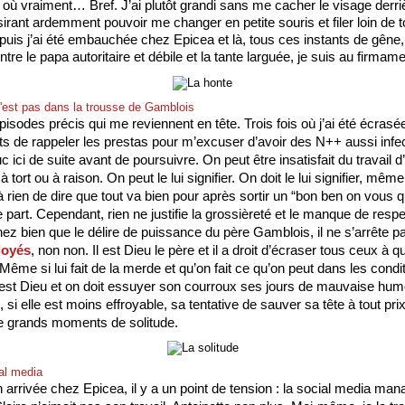
 où vraiment… Bref. J’ai plutôt grandi sans me cacher le visage derri
irant ardemment pouvoir me changer en petite souris et filer loin de to
puis j’ai été embauchée chez Epicea et là, tous ces instants de gêne, j
ntre le papa autoritaire et débile et la tante larguée, je suis au firmame
c'est pas dans la trousse de Gamblois
 épisodes précis qui me reviennent en tête. Trois fois où j’ai été écrasée
ts de rappeler les prestas pour m’excuser d’avoir des N++ aussi infec
c ici de suite avant de poursuivre. On peut être insatisfait du travail d’
à tort ou à raison. On peut le lui signifier. On doit le lui signifier, même 
 rien de dire que tout va bien pour après sortir un “bon ben on vous qui
e part. Cependant, rien ne justifie la grossièreté et le manque de respe
ez bien que le délire de puissance du père Gamblois, il ne s’arrête p
loyés
, non non. Il est Dieu le père et il a droit d’écraser tous ceux à qui
 Même si lui fait de la merde et qu’on fait ce qu’on peut dans les condit
 est Dieu et on doit essuyer son courroux ses jours de mauvaise hum
, si elle est moins effroyable, sa tentative de sauver sa tête à tout prix
e grands moments de solitude.
ial media
arrivée chez Epicea, il y a un point de tension : la social media mana