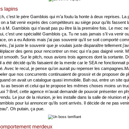
s lapins
ch, c’est le père Gamblois qui m’a foutu la honte à deux reprises. La p
on a fait venir exprès des compétiteurs au siège pour qu’ils fassent la
n à M. Gamblois qui n’avait pas pu être là la première fois. Le mec ne 
ui, c’est une spécialité Gamblois ça. Tu ne sais jamais s’il va venir o
lace, on a eu Adonis mais j’ai pas souvenir qu’il se soit comporté com
ès, j’ai juste le souvenir que je voulais juste disparaître tellement j’av
 déplacer des gens pour rencontrer un mec qui n’a pas daigné venir. Mai
est smooth. Sur le pitch, nous avions trois agences dont la sortante. Du
l a été décidé qu’ils faisaient de la merde car le SEA ne fonctionnait p
. Avec le recul, je pense qu’on aurait pu repenser les campagnes.Mai
peler que nos concurrents continuaient de grossir et de proposer de pl
uand on avait un catalogue quasi immobile. Bah oui, entre un site qui
t tu as besoin et celui qui te propose les mêmes choses moins un truc
quoi ? Bref, cette agence m’avait demandé de pouvoir présenter en ph
endu. Le jour de la réunion, je les installe dans la salle de réunion et je
blois pour lui annoncer qu’ils sont arrivés. Il décide de ne pas venir, 
eau”. Oh putain, ça pue. 
comportement merdeux