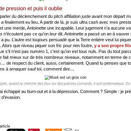
e pression et puis il oublie
parler du déclenchement du pitch affiliation juste avant mon départ ma
l a finalement eu lieu. A partir de là, je suis ultra cash avec mes prestat
t une merde, Antoinette une incapable. Leur jugement n’a aucune vale
ls n’écoutent pas ce qu’on leur dit. Antoinette a passé un an à sauver s
 pu. L’autre est toujours persuadé que la Terre entière veut lui piquer 
e. Alors que niveau piquer son fric pour rien foutre, 
y a son propre fils
ue s’il n’est pas numéro 1, c’est qu’on est tous nuls. Pas du tout parce
 fait mieux sur de très nombreux niveaux, notamment en terme de ca
… de respect du client, aussi, certainement. Quand tu penses que to
ns à arnaquer sauf toi, comment dire… 
igolo, quand je cherche des illus sur des patrons connards, il sort systématique. Du
’ai échappé au burn-out et à la dépression. Comment ? Simple : je pré
 d’évasion. 
article