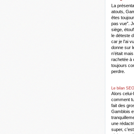
La présenta
atouts, Gam
êtes toujour
pas vue”. Je
siège, étou
le déteste d
car je l’ai 
donne sur l
n’était mais
rachetée à 
toujours co
perdre.
Le bilan SE
Alors celui-
comment tu 
fait des gro
Gamblois et
tranquillem
une rédactr
super, c’es