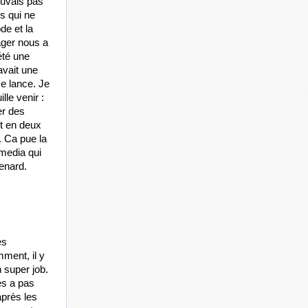
ouvais pas 
s qui ne 
e et la 
ger nous a 
té une 
vait une 
e lance. Je 
le venir : 
r des 
t en deux 
 Ca pue la 
media qui 
enard. 
s 
ment, il y 
 super job. 
s a pas 
près les 