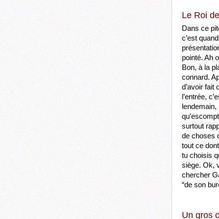
Le Roi de
Dans ce pit
c’est quand 
présentatio
pointé. Ah o
Bon, à la p
connard. Apr
d’avoir fait
l’entrée, c’
lendemain, i
qu’escompté
surtout rap
de choses q
tout ce don
tu choisis 
siège. Ok, v
chercher Gam
“de son bur
Un gros 