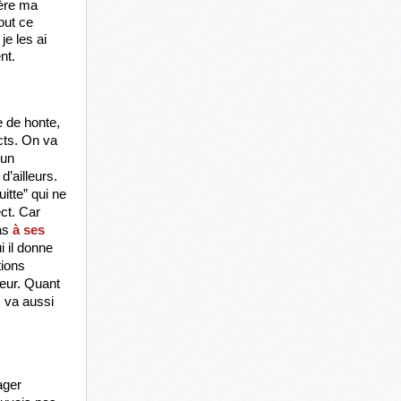
ère ma 
ut ce 
e les ai 
nt.
 de honte, 
ts. On va 
un 
d’ailleurs. 
tte” qui ne 
ct. Car 
as
 à ses 
 il donne 
ions 
eur. Quant 
 va aussi 
ger 