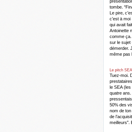
présentatio
tombe. “Fin
Le pire, c’e
c’est à moi
qui avait fa
Antoinette n
comme ça. P
sur le sujet
démerder. J
même pas le
Le pitch SE
Tuez-moi. D
prestataire
le SEA (les
quatre ans. 
pressentais 
50% des vis
nom de ton 
de l’acquisi
meilleurs”.