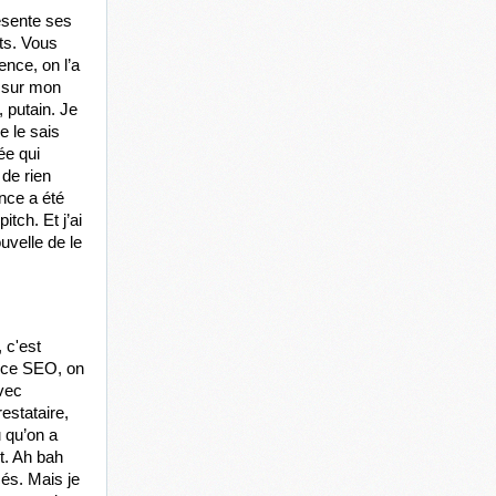
sente ses 
ts. Vous 
nce, on l’a 
 sur mon 
putain. Je 
 le sais 
ée qui 
de rien 
nce a été 
ch. Et j’ai 
velle de le 
 c'est 
nce SEO, on 
vec 
stataire, 
 qu’on a 
. Ah bah 
és. Mais je 