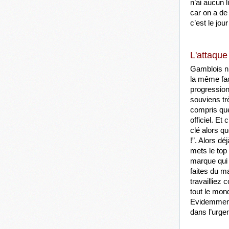
n’ai aucun 
car on a de 
c’est le jou
L'attaque
Gamblois n’e
la même faç
progression
souviens tr
compris que 
officiel. Et
clé alors q
!”. Alors dé
mets le top
marque qui n
faites du ma
travailliez 
tout le mond
Evidemment,
dans l’urge