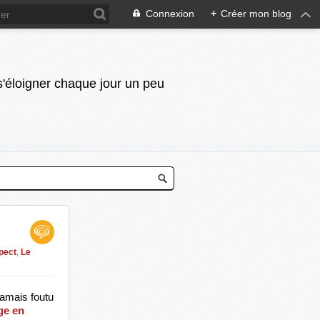
Connexion
+
Créer mon blog
 s'éloigner chaque jour un peu
pect
,
Le
amais foutu 
e en 