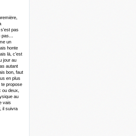
remière, 
 
s’est pas 
u pas… 
me un 
ais honte 
s là, c’est 
 jour au 
as autant 
s bon, faut 
us en plus 
 te propose 
 ou deux, 
ysique au 
 vais 
il suivra 