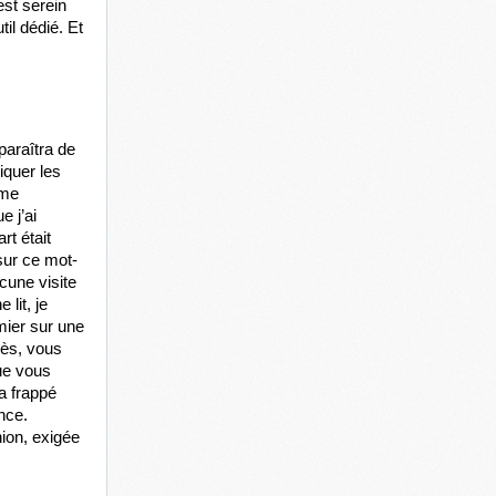
st serein 
il dédié. Et 
araîtra de 
quer les 
me 
 j’ai 
t était 
 sur ce mot-
une visite 
it, je 
ier sur une 
rès, vous 
ue vous 
a frappé 
ce. 
ion, exigée 