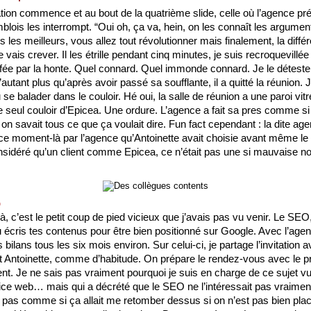
tion commence et au bout de la quatrième slide, celle où l’agence pré
blois les interrompt. “Oui oh, ça va, hein, on les connaît les argumen
s les meilleurs, vous allez tout révolutionner mais finalement, la différe
 vais crever. Il les étrille pendant cinq minutes, je suis recroquevillée
ffée par la honte. Quel connard. Quel immonde connard. Je le déteste, 
’autant plus qu’après avoir passé sa soufflante, il a quitté la réunion. Je
vu se balader dans le couloir. Hé oui, la salle de réunion a une paroi vitr
e seul couloir d’Epicea. Une ordure. L’agence a fait sa pres comme si 
 on savait tous ce que ça voulait dire. Fun fact cependant : la dite age
ce moment-là par l’agence qu’Antoinette avait choisie avant même le pit
nsidéré qu’un client comme Epicea, ce n’était pas une si mauvaise nou
O
là, c’est le petit coup de pied vicieux que j’avais pas vu venir. Le SEO,
écris tes contenus pour être bien positionné sur Google. Avec l’age
s bilans tous les six mois environ. Sur celui-ci, je partage l’invitation a
 Antoinette, comme d’habitude. On prépare le rendez-vous avec le pre
ent. Je ne sais pas vraiment pourquoi je suis en charge de ce sujet vu
ice web… mais qui a décrété que le SEO ne l’intéressait pas vraiment
t pas comme si ça allait me retomber dessus si on n’est pas bien plac