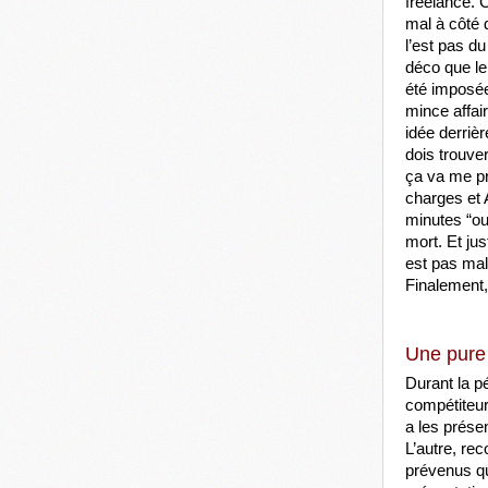
freelance. C
mal à côté d
l’est pas du
déco que le
été imposé
mince affair
idée derrièr
dois trouver
ça va me pre
charges et A
minutes “ou
mort. Et ju
est pas mal 
Finalement, 
Une pure 
Durant la p
compétiteur
a les présen
L’autre, re
prévenus qu