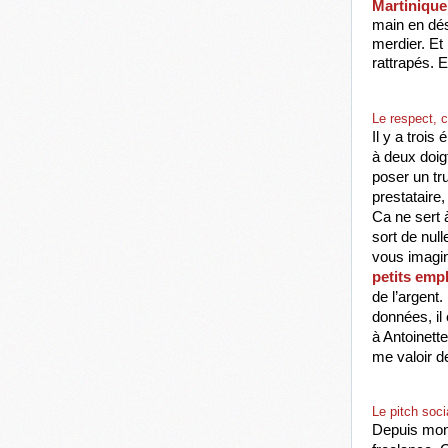
Martinique
main en dés
merdier. Et 
rattrapés. E
Le respect, 
Il y a trois
à deux doig
poser un tru
prestataire, 
Ca ne sert à
sort de null
vous imagin
petits emp
de l’argent.
données, il
à Antoinette
me valoir d
Le pitch soc
Depuis mon 