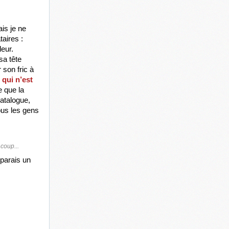
is je ne 
aires : 
ur. 
a tête 
son fric à 
 qui n’est 
 que la 
talogue, 
us les gens 
 coup...
parais un 