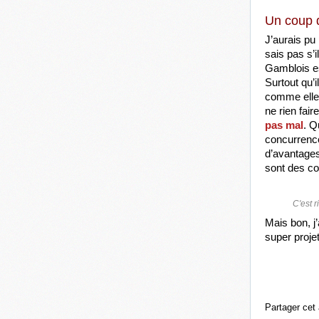
Un coup d
J’aurais pu 
sais pas s’i
Gamblois es
Surtout qu’i
comme elle a
ne rien fair
pas mal
. Q
concurrence
d’avantages
sont des co
C'est r
Mais bon, j
super projet
Partager cet 