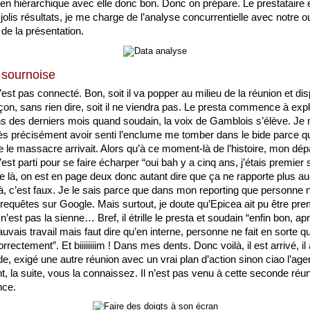
lien hiérarchique avec elle donc bon. Donc on prépare. Le prestataire e
jolis résultats, je me charge de l’analyse concurrentielle avec notre out
r de la présentation.
 sournoise
st pas connecté. Bon, soit il va popper au milieu de la réunion et disp
on, sans rien dire, soit il ne viendra pas. Le presta commence à expli
s des derniers mois quand soudain, la voix de Gamblois s’élève. Je 
ès précisément avoir senti l’enclume me tomber dans le bide parce que
le massacre arrivait. Alors qu’à ce moment-là de l’histoire, mon dépar
 c’est parti pour se faire écharper “oui bah y a cinq ans, j’étais premier
ue là, on est en page deux donc autant dire que ça ne rapporte plus auc
jà, c’est faux. Je le sais parce que dans mon reporting que personne ne l
 requêtes sur Google. Mais surtout, je doute qu’Epicea ait pu être prem
’est pas la sienne… Bref, il étrille le presta et soudain “enfin bon, ap
uvais travail mais faut dire qu’en interne, personne ne fait en sorte q
correctement”. Et biiiiiiiim ! Dans mes dents. Donc voilà, il est arrivé, il 
e, exigé une autre réunion avec un vrai plan d’action sinon ciao l’agen
 la suite, vous la connaissez. Il n’est pas venu à cette seconde réun
nce. 