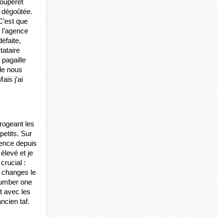
ouperet 
 dégoûtée. 
C’est que 
l’agence 
faite, 
ataire 
agaille 
de nous 
is j’ai 
rogeant les 
tits. Sur 
ence depuis 
levé et je 
rucial : 
changes le 
number one 
t avec les 
ncien taf. 