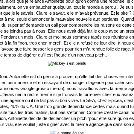
ns, alors que je relance Antoinette pour qu’on donne une réponse, le c
alement, on va embaucher quelqu’un, tout le monde a perdu”. Je suis
st que je le savais. Claire le savait, elle m’avait prévenue. Et le pire ? 
 et à moi seule d’annoncer la mauvaise nouvelle aux perdants. Quand 
it du super taf demande un call pour comprendre les raisons de cette dé
e se joindra pas à nous. Elle nous avait déjà fait le coup avec un prest
endant un mois, Claire et moi nous sommes tapés des réunions en p
 et à la fin “non, trop cher, merci”. Et elle a refusé de leur dire, à nous 
’avoue que faire bosser les gens pour rien m’a rendue folle de rage. Ma
 temps de digérer qu’il est l’heure d’un nouveau pitch…
A
onc Antoinette est du genre à prouver qu’elle fait des choses en inter
s en permanence et en essayant de changer d’agence pour caler ses pe
 annonces Google grosso merdo), nous travaillions avec la même ag
J’avais rien à redire même si je trouvais le turn-over chez eux assez é
une agence où il ne fait pas si bon vivre. Le SEA, chez Epicea, c’est c
ites, 40% du CA. Une trop grande dépendance certes mais quand tu 
site tous les trois matins, faut pas s’étonner. Comme c’est le canal 
tion, Antoinette décide de déclencher un pitch “pour être sûre qu’on es
 En vrai, elle voulait juste signer avec la même agence que dans son a