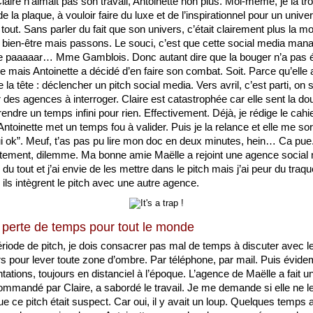
laire n’aimait pas son travail, Antoinette non plus. Moi-même, je la tr
e la plaque, à vouloir faire du luxe et de l’inspirationnel pour un univer
 tout. Sans parler du fait que son univers, c’était clairement plus la mod
 bien-être mais passons. Le souci, c’est que cette social media mana
e paaaaar… Mme Gamblois. Donc autant dire que la bouger n’a pas é
e mais Antoinette a décidé d’en faire son combat. Soit. Parce qu’elle a
e la tête : déclencher un pitch social media. Vers avril, c’est parti, on s
 des agences à interroger. Claire est catastrophée car elle sent la douil
ndre un temps infini pour rien. Effectivement. Déjà, je rédige le cahie
ntoinette met un temps fou à valider. Puis je la relance et elle me sor
i ok”. Meuf, t’as pas pu lire mon doc en deux minutes, hein… Ca pue.
stement, dilemme. Ma bonne amie Maëlle a rejoint une agence social 
du tout et j’ai envie de les mettre dans le pitch mais j’ai peur du traqu
ils intègrent le pitch avec une autre agence.
perte de temps pour tout le monde
ériode de pitch, je dois consacrer pas mal de temps à discuter avec le
s pour lever toute zone d’ombre. Par téléphone, par mail. Puis évidem
tations, toujours en distanciel à l’époque. L’agence de Maëlle a fait un
commandé par Claire, a sabordé le travail. Je me demande si elle ne le
e ce pitch était suspect. Car oui, il y avait un loup. Quelques temps a