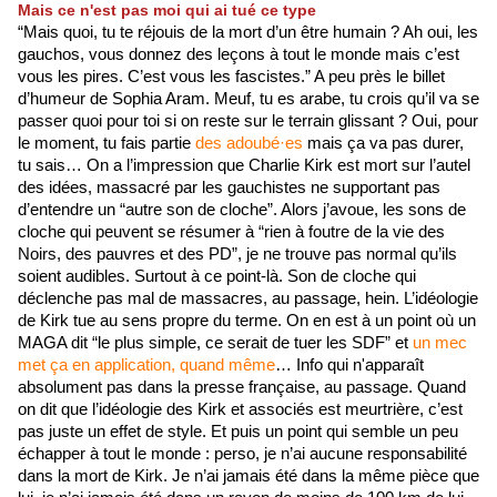
Mais ce n'est pas moi qui ai tué ce type
“Mais quoi, tu te réjouis de la mort d’un être humain ? Ah oui, les 
gauchos, vous donnez des leçons à tout le monde mais c’est 
vous les pires. C’est vous les fascistes.” A peu près le billet 
d’humeur de Sophia Aram. Meuf, tu es arabe, tu crois qu’il va se 
passer quoi pour toi si on reste sur le terrain glissant ? Oui, pour 
le moment, tu fais partie 
des adoubé·es
 mais ça va pas durer, 
tu sais… On a l’impression que Charlie Kirk est mort sur l’autel 
des idées, massacré par les gauchistes ne supportant pas 
d’entendre un “autre son de cloche”. Alors j’avoue, les sons de 
cloche qui peuvent se résumer à “rien à foutre de la vie des 
Noirs, des pauvres et des PD”, je ne trouve pas normal qu’ils 
soient audibles. Surtout à ce point-là. Son de cloche qui 
déclenche pas mal de massacres, au passage, hein. L’idéologie 
de Kirk tue au sens propre du terme. On en est à un point où un 
MAGA dit “le plus simple, ce serait de tuer les SDF” et 
un mec 
met ça en application, quand même
… Info qui n'apparaît 
absolument pas dans la presse française, au passage. Quand 
on dit que l’idéologie des Kirk et associés est meurtrière, c’est 
pas juste un effet de style. Et puis un point qui semble un peu 
échapper à tout le monde : perso, je n’ai aucune responsabilité 
dans la mort de Kirk. Je n’ai jamais été dans la même pièce que 