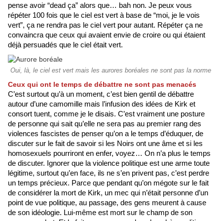
pense avoir “dead ça” alors que… bah non. Je peux vous 
répéter 100 fois que le ciel est vert à base de “moi, je le vois 
vert”, ça ne rendra pas le ciel vert pour autant. Répéter ça ne 
convaincra que ceux qui avaient envie de croire ou qui étaient 
déjà persuadés que le ciel était vert. 
Oui, là, le ciel est vert mais les aurores boréales ne sont pas la norme
Ceux qui ont le temps de débattre ne sont pas menacés
C’est surtout qu’à un moment, c’est bien gentil de débattre 
autour d’une camomille mais l’infusion des idées de Kirk et 
consort tuent, comme je le disais. C’est vraiment une posture 
de personne qui sait qu’elle ne sera pas au premier rang des 
violences fascistes de penser qu’on a le temps d’éduquer, de 
discuter sur le fait de savoir si les Noirs ont une âme et si les 
homosexuels pourriront en enfer, voyez… On n’a plus le temps 
de discuter. Ignorer que la violence politique est une arme toute 
légitime, surtout qu’en face, ils ne s’en privent pas, c’est perdre 
un temps précieux. Parce que pendant qu’on mégote sur le fait 
de considérer la mort de Kirk, un mec qui n’était personne d’un 
point de vue politique, au passage, des gens meurent à cause 
de son idéologie. Lui-même est mort sur le champ de son 