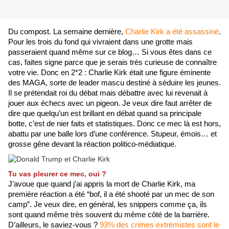
Du compost. La semaine dernière,
 Charlie Kirk a été assassiné
. 
Pour les trois du fond qui vivraient dans une grotte mais 
passeraient quand même sur ce blog… Si vous êtes dans ce 
cas, faites signe parce que je serais très curieuse de connaître 
votre vie. Donc en 2*2 : Charlie Kirk était une figure éminente 
des MAGA, sorte de leader mascu destiné à séduire les jeunes. 
Il se prétendait roi du débat mais débattre avec lui revenait à 
jouer aux échecs avec un pigeon. Je veux dire faut arrêter de 
dire que quelqu’un est brillant en débat quand sa principale 
botte, c’est de nier faits et statistiques. Donc ce mec là est hors, 
abattu par une balle lors d’une conférence. Stupeur, émois… et 
grosse gêne devant la réaction politico-médiatique.
Tu vas pleurer ce mec, oui ?
J’avoue que quand j’ai appris la mort de Charlie Kirk, ma 
première réaction a été “bof, il a été shooté par un mec de son 
camp”. Je veux dire, en général, les snippers comme ça, ils 
sont quand même très souvent du même côté de la barrière. 
D’ailleurs, le saviez-vous ? 
93% des crimes extrémistes sont le 