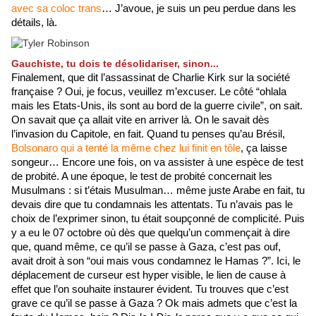
avec sa coloc trans
… J’avoue, je suis un peu perdue dans les 
détails, là. 
Gauchiste, tu dois te désolidariser, sinon...
Finalement, que dit l’assassinat de Charlie Kirk sur la société 
française ? Oui, je focus, veuillez m’excuser. Le côté “ohlala 
mais les Etats-Unis, ils sont au bord de la guerre civile”, on sait. 
On savait que ça allait vite en arriver là. On le savait dès 
l’invasion du Capitole, en fait. Quand tu penses qu’au Brésil, 
Bolsonaro qui a tenté la même chez lui finit en tôle
, ça laisse 
songeur… Encore une fois, on va assister à une espèce de test 
de probité. A une époque, le test de probité concernait les 
Musulmans : si t’étais Musulman… même juste Arabe en fait, tu 
devais dire que tu condamnais les attentats. Tu n’avais pas le 
choix de l’exprimer sinon, tu était soupçonné de complicité. Puis 
y a eu le 07 octobre où dès que quelqu’un commençait à dire 
que, quand même, ce qu’il se passe à Gaza, c’est pas ouf, 
avait droit à son “oui mais vous condamnez le Hamas ?”. Ici, le 
déplacement de curseur est hyper visible, le lien de cause à 
effet que l’on souhaite instaurer évident. Tu trouves que c’est 
grave ce qu’il se passe à Gaza ? Ok mais admets que c’est la 