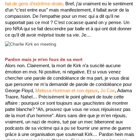
fait de gens d’extrême-droite
. Bref, j’ai vraiment eu le sentiment 
d’un “c’est entre eux” mais manifestement, il fallait avoir de la 
compassion. De l’empathie pour un mec qui a dit qu’il ne 
supportait pas ce mot ? C’est cocasse quand on y pense. Un 
pro NRA qui se fait descendre par balle et à qui ont doit donner 
ce qu’il dit avoir méprisé toute sa vie. Je…
Pardon mais je m'en fous de sa mort
Alors non. Clairement, la mort de Kirk n’a suscité aucune 
émotion en moi. Ni positive, ni négative. Et si vous venez 
chercher une parole de condoléance de ma part, je vous dirai 
que personne ne m’a demandé de parole de condoléance pour 
George Floyd, 
Melissa Hortman et son époux
, 
Jo Cox
, Adama 
Traore, Nahel… Précisément le point gênant de toute cette 
affaire : pourquoi ce sont toujours aux gauchistes de montrer 
patte blanche? “Ah, prouvez que vous ne vous réjouissez pas 
de la mort d’un homme”. Alors sans dire que je m’en réjouis, 
vraiment, un nazi de moins, tué par un mec biberonné aux 
podcasts de sa victime qui a pu se fournir une arme de guerre 
grâce à une organisation que soutenait Kirk… Pardon hein mais 