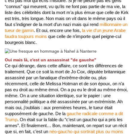
c’est pas moi qui écris l’histoire. Si je ne pleure pas les gens 
“connus” qui meurent, vu qu’ils ne font pas partie de ma vie, la 
liste des célébrités dont la mort m’a plus émue que celle de Kirk 
est très, très longue. Non mais on vit dans le même pays où il 
faut s’indigner de la mort d’un nazi mais qui rend 
millionnaire un 
tueur de gamin
. Et oui, encore une fois,
 la vie d’un jeune Arabe 
faudra toujours moins
 que celle de n’importe quel peigne-cul 
bourgeois blanc.
Oui mais là, c'est un assassinat "de gauche"
Ce qui dérange, dans cette affaire, ce sont les différences de 
traitement. Que ce soit la mort de Jo Cox, députée britannique 
assassiné par un fanatique d’extrême-droite ou, plus 
récemment, celle de Melissa Hotman et de son époux, on n’a 
pas eu droit au même émoi. On a pu eu le droit au même émoi, 
même. On a une situation identique, sur le papier : une 
personnalité politique a été assassinée par un extrémiste. Ah 
mais oui, j’oubliais : aux premières heures, le tueur était 
supposément de gauche. De la 
gauche radicale comme a dit 
Trump
. On était sur la fable du “c’est un gaucho qui a pris les 
armes”. Et finalement… Bon, maintenant, on repart sur un récit 
que si, en fait, c’est un 
néo-gaucho qui sortirait plus ou moins 