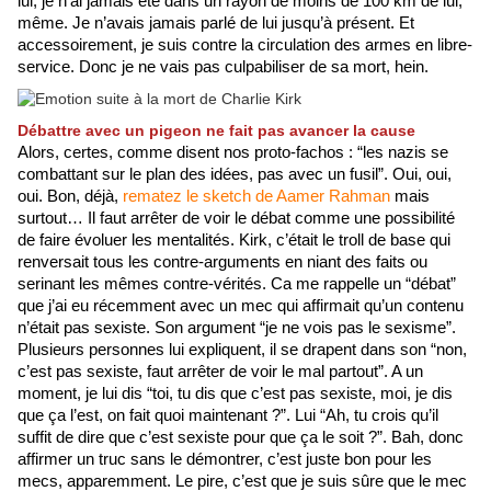
lui, je n’ai jamais été dans un rayon de moins de 100 km de lui, 
même. Je n’avais jamais parlé de lui jusqu’à présent. Et 
accessoirement, je suis contre la circulation des armes en libre-
service. Donc je ne vais pas culpabiliser de sa mort, hein. 
Débattre avec un pigeon ne fait pas avancer la cause
Alors, certes, comme disent nos proto-fachos : “les nazis se 
combattant sur le plan des idées, pas avec un fusil”. Oui, oui, 
oui. Bon, déjà, 
rematez le sketch de Aamer Rahman
 mais 
surtout… Il faut arrêter de voir le débat comme une possibilité 
de faire évoluer les mentalités. Kirk, c’était le troll de base qui 
renversait tous les contre-arguments en niant des faits ou 
serinant les mêmes contre-vérités. Ca me rappelle un “débat” 
que j’ai eu récemment avec un mec qui affirmait qu’un contenu 
n’était pas sexiste. Son argument “je ne vois pas le sexisme”. 
Plusieurs personnes lui expliquent, il se drapent dans son “non, 
c’est pas sexiste, faut arrêter de voir le mal partout”. A un 
moment, je lui dis “toi, tu dis que c’est pas sexiste, moi, je dis 
que ça l’est, on fait quoi maintenant ?”. Lui “Ah, tu crois qu’il 
suffit de dire que c’est sexiste pour que ça le soit ?”. Bah, donc 
affirmer un truc sans le démontrer, c’est juste bon pour les 
mecs, apparemment. Le pire, c’est que je suis sûre que le mec 