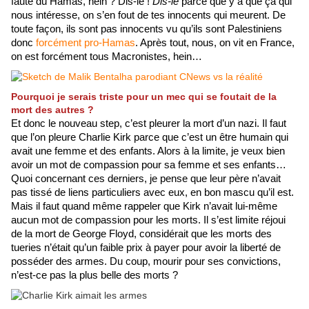
faute du Hamas, hein ? Dis-le ! 
Dis-le
 parce que y a que ça qui 
nous intéresse, on s’en fout de tes innocents qui meurent. De 
toute façon, ils sont pas innocents vu qu’ils sont Palestiniens 
donc 
forcément pro-Hamas
. Après tout, nous, on vit en France, 
on est forcément tous Macronistes, hein…
Pourquoi je serais triste pour un mec qui se foutait de la
mort des autres ?
Et donc le nouveau step, c’est pleurer la mort d’un nazi. Il faut 
que l’on pleure Charlie Kirk parce que c’est un être humain qui 
avait une femme et des enfants. Alors à la limite, je veux bien 
avoir un mot de compassion pour sa femme et ses enfants… 
Quoi concernant ces derniers, je pense que leur père n’avait 
pas tissé de liens particuliers avec eux, en bon mascu qu’il est. 
Mais il faut quand même rappeler que Kirk n’avait lui-même 
aucun mot de compassion pour les morts. Il s’est limite réjoui 
de la mort de George Floyd, considérait que les morts des 
tueries n’était qu’un faible prix à payer pour avoir la liberté de 
posséder des armes. Du coup, mourir pour ses convictions, 
n’est-ce pas la plus belle des morts ?