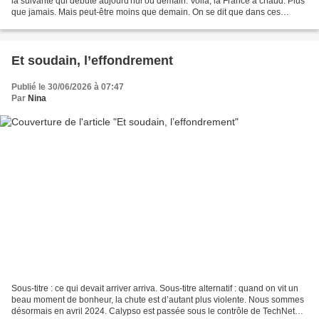
la suivante qui débute aujourd'hui ou demain. Voilà, la France a chaud. Plus
que jamais. Mais peut-être moins que demain. On se dit que dans ces
conditions, on va enfin avoir droit...
Et soudain, l’effondrement
Publié le 30/06/2026 à 07:47
Par
Nina
Sous-titre : ce qui devait arriver arriva. Sous-titre alternatif : quand on vit un
beau moment de bonheur, la chute est d’autant plus violente. Nous sommes
désormais en avril 2024. Calypso est passée sous le contrôle de TechNet