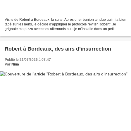
Visite de Robert à Bordeaux, la suite. Après une réunion tendue qui m’a bien
tapé sur les nerfs, je décide d’appliquer le protocole “éviter Robert”. Je
grignote ma pizza avec mes alternants puis je m’installe dans un petit
bureau éloigné de tous. Je sais...
Robert à Bordeaux, des airs d’insurrection
Publié le 21/07/2026 à 07:47
Par
Nina