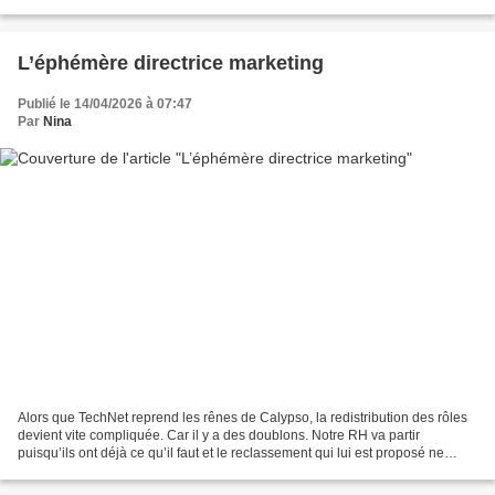
depuis deux mois et on...
L’éphémère directrice marketing
Publié le 14/04/2026 à 07:47
Par
Nina
Alors que TechNet reprend les rênes de Calypso, la redistribution des rôles
devient vite compliquée. Car il y a des doublons. Notre RH va partir
puisqu’ils ont déjà ce qu’il faut et le reclassement qui lui est proposé ne
l’intéresse pas. Puis nous avons...