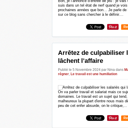
Bon, je l’annonce d’entrée de jeu : je vais
suis dans un tel état de nerf quand je voi
prochaines années que bon… Je parle de
sur ce blog sans chercher à le définir....
Re
0
Arrêtez de culpabiliser 
lâchent l’affaire
Publié le 5 Novembre 2024 par Nina
dans
Ma
régner
,
Le travail est une humiliation
On va parler travail et salariat mais ce suj
domaines. Le travail est un sujet qui tend,
malheureux la plupart d'entre nous mais d
peu de cet enfer absurde, on le critique,...
Re
0