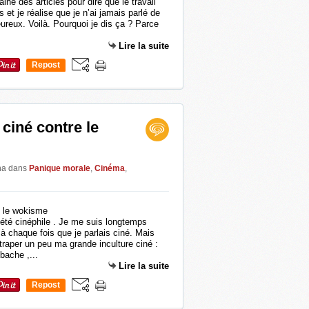
ine des articles pour dire que le travail
 et je réalise que je n’ai jamais parlé de
eureux. Voilà. Pourquoi je dis ça ? Parce
Lire la suite
Repost
0
ciné contre le
ina
dans
Panique morale
,
Cinéma
,
 été cinéphile . Je me suis longtemps
 chaque fois que je parlais ciné. Mais
attraper un peu ma grande inculture ciné :
bache ,...
Lire la suite
Repost
0