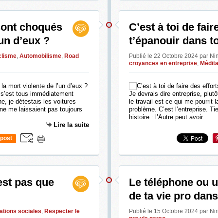
 sont choqués
C’est à toi de fair
’un d’eux ?
t’épanouir dans to
clisme
,
Automobilisme
,
Road
Publié le 22 Octobre 2024 par N
croyances en entreprise
,
Médita
n s’est tous immédiatement
Je devrais dire entreprise, plutô
ne, je détestais les voitures
le travail est ce qui me pourrit l
t ne me laissaient pas toujours
problème. C’est l’entreprise. Ti
histoire : l’Autre peut avoir...
Lire la suite
post
est pas que
Le téléphone ou 
de ta vie pro dans
ations sociales
,
Respecter le
Publié le 15 Octobre 2024 par N