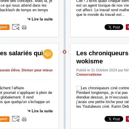
 tordre des concepts. Mais là, je
Ciel ! J’écris quasi chaque sema
s ce qui nous attend dans les
est un agent toxique de nos vies
 backlash de temps en temps
cet affect. Le travail rend malh
que le monde du travail est...
Lire la suite
post
les salariés qui
Les chroniqueurs 
wokisme
uvais élève
,
Diviser pour mieux
Publié le 31 Octobre 2024 par N
Conservatisme
et pourrait s’appliquer à plein de
Pendant longtemps, je n’ai pas
 globalement. Il rend
étendue dessus, je m’excusais à
ès que quelqu'un s'échappe un
j’avais une petite triche pour r
les Youtubeurs ciné. Karim Deb
Lire la suite
post