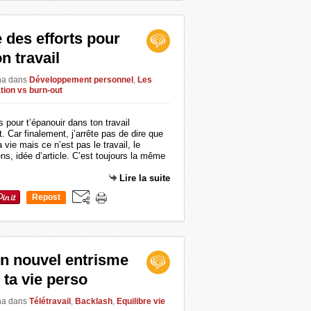
e des efforts pour
n travail
ina
dans
Développement personnel
,
Les
tion vs burn-out
t. Car finalement, j’arrête pas de dire que
a vie mais ce n’est pas le travail, le
ens, idée d’article. C’est toujours la même
Lire la suite
Repost
0
un nouvel entrisme
 ta vie perso
ina
dans
Télétravail
,
Backlash
,
Equilibre vie