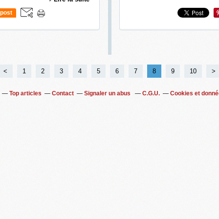
post
<
1
2
3
4
5
6
7
8
9
10
20
30
40
50
60
>
Top articles
Contact
Signaler un abus
C.G.U.
Cookies et donné