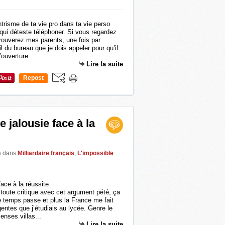
qui déteste téléphoner. Si vous regardez
rouverez mes parents, une fois par
l du bureau que je dois appeler pour qu’il
ouverture....
Lire la suite
Repost
0
e jalousie face à la
a
dans
Milliardaire français
,
L'impossible
s
 toute critique avec cet argument pété, ça
 temps passe et plus la France me fait
ntes que j’étudiais au lycée. Genre le
enses villas...
Lire la suite