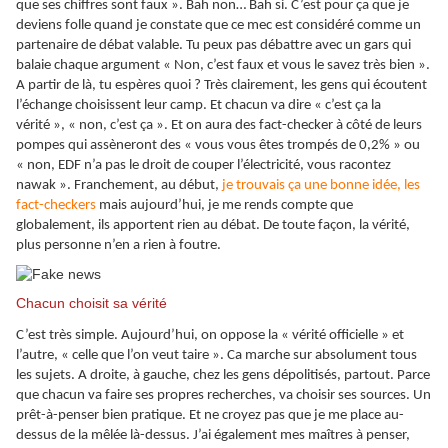
que ses chiffres sont faux ». Bah non… Bah si. C’est pour ça que je
deviens folle quand je constate que ce mec est considéré comme un
partenaire de débat valable. Tu peux pas débattre avec un gars qui
balaie chaque argument « Non, c’est faux et vous le savez très bien ».
A partir de là, tu espères quoi ? Très clairement, les gens qui écoutent
l’échange choisissent leur camp. Et chacun va dire « c’est ça la
vérité », « non, c’est ça ». Et on aura des fact-checker à côté de leurs
pompes qui assèneront des « vous vous êtes trompés de 0,2% » ou
« non, EDF n’a pas le droit de couper l’électricité, vous racontez
nawak ». Franchement, au début,
je trouvais ça une bonne idée, les
fact-checkers
mais aujourd’hui, je me rends compte que
globalement, ils apportent rien au débat. De toute façon, la vérité,
plus personne n’en a rien à foutre.
Chacun choisit sa vérité
C’est très simple. Aujourd’hui, on oppose la « vérité officielle » et
l’autre, « celle que l’on veut taire ». Ca marche sur absolument tous
les sujets. A droite, à gauche, chez les gens dépolitisés, partout. Parce
que chacun va faire ses propres recherches, va choisir ses sources. Un
prêt-à-penser bien pratique. Et ne croyez pas que je me place au-
dessus de la mêlée là-dessus. J’ai également mes maîtres à penser,