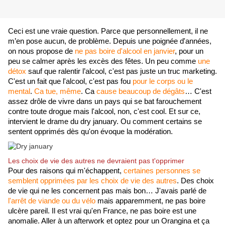
Ceci est une vraie question. Parce que personnellement, il ne 
m’en pose aucun, de problème. Depuis une poignée d'années, 
on nous propose de 
ne pas boire d'alcool en janvier
, pour un 
peu se calmer après les excès des fêtes. Un peu comme 
une 
détox
 sauf que ralentir l’alcool, c'est pas juste un truc marketing. 
C'est un fait que l'alcool, c'est pas fou 
pour le corps ou le 
mental
. 
Ca tue, même
. Ca 
cause beaucoup de dégâts
… C'est 
assez drôle de vivre dans un pays qui se bat farouchement 
contre toute drogue mais l'alcool, non, c'est cool. Et sur ce, 
intervient le drame du dry january. Ou comment certains se 
sentent opprimés dès qu'on évoque la modération.
Les choix de vie des autres ne devraient pas t'opprimer
Pour des raisons qui m'échappent, 
certaines personnes se 
semblent
 opprimées par les choix de vie des autres
. Des choix 
de vie qui ne les concernent pas mais bon… J'avais parlé de 
l'arrêt de viande ou du vélo
 mais apparemment, ne pas boire 
ulcère pareil. Il est vrai qu'en France, ne pas boire est une 
anomalie. Aller à un afterwork et optez pour un Orangina et ça 