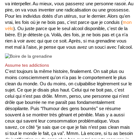
va interpeller. Au mieux, vous passerez une personne rasoir. Au 
pire, on va vous inventer une radicalisation ou une grossesse. 
Pour les individus dotés d'un utérus, sur le dernier. Alors qu'en 
vrai, les fois où je ne bois pas, c'est parce que je conduis (
mon 
vélo
). Ou juste parce que le seul alcool disponible, c'est de la 
bière. Et je déteste ça. Voilà, des fois, je ne bois pas et ça n'a 
rien à voir avec qui que ce soit. Après, si ma grenadine vous 
met mal à l'aise, je pense que vous avez un souci avec l'alcool.
Assume tes addictions
C'est toujours la même histoire, finalement. On sait plus ou 
moins consciemment qu'on n'a pas le comportement le plus 
clean du monde. Ou du moins, on culpabilise légèrement sur le 
sujet. Ce que je disais plus haut. Celui qui ne boit pas, c'est 
celui qui n'est pas drôle. Mmm, perso, une personne qui n'est 
drôle que bourrée ne me paraît pas fondamentalement 
désopilante. Puis “l’humour des gens bourrés” se résume 
souvent à se montrer très gênant et pénible. Mais y a aussi 
ceux qui savent leur consommation problématique. Vous 
savez, ce côté “je sais que ce que je fais n’est pas clean mais 
si tout le monde le fait, ça va”. Mmm. Là encore, si tu as besoin 