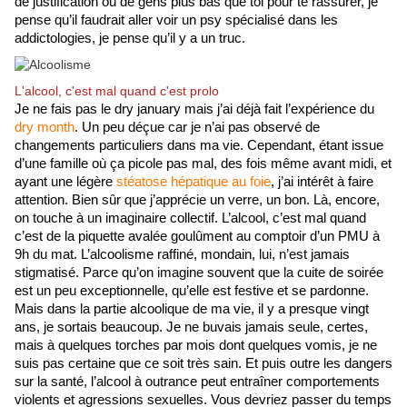
de justification ou de gens plus bas que toi pour te rassurer, je 
pense qu’il faudrait aller voir un psy spécialisé dans les 
addictologies, je pense qu’il y a un truc. 
L'alcool, c'est mal quand c'est prolo
Je ne fais pas le dry january mais j’ai déjà fait l’expérience du 
dry month
. Un peu déçue car je n’ai pas observé de 
changements particuliers dans ma vie. Cependant, étant issue 
d’une famille où ça picole pas mal, des fois même avant midi, et 
ayant une légère
 stéatose hépatique au foie
, j’ai intérêt à faire 
attention. Bien sûr que j’apprécie un verre, un bon. Là, encore, 
on touche à un imaginaire collectif. L’alcool, c’est mal quand 
c’est de la piquette avalée goulûment au comptoir d’un PMU à 
9h du mat. L’alcoolisme raffiné, mondain, lui, n’est jamais 
stigmatisé. Parce qu’on imagine souvent que la cuite de soirée 
est un peu exceptionnelle, qu’elle est festive et se pardonne. 
Mais dans la partie alcoolique de ma vie, il y a presque vingt 
ans, je sortais beaucoup. Je ne buvais jamais seule, certes, 
mais à quelques torches par mois dont quelques vomis, je ne 
suis pas certaine que ce soit très sain. Et puis outre les dangers 
sur la santé, l’alcool à outrance peut entraîner comportements 
violents et agressions sexuelles. Vous devriez passer du temps 