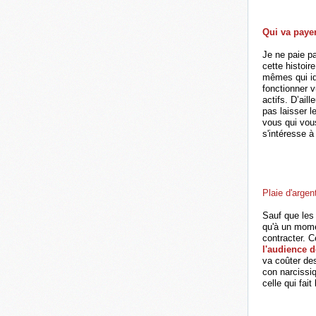
Qui va payer
Je ne paie pa
cette histoir
mêmes qui id
fonctionner v
actifs. D’ail
pas laisser 
vous qui vou
s'intéresse à
Plaie d'argen
Sauf que les
qu'à un mome
contracter. C
l'audience d
va coûter de
con narcissiq
celle qui fait