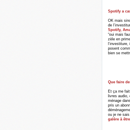
Spotify a ca
OK mais sinon
de l’investit
Spotify, Am
“oui mais fau
zèle en prime
l’investiture
posent comme
bien se mett
Que faire de
Et ça me fait
livres audio
ménage dans 
pris un abon
déménagement
ou je ne sais
galère à êtr