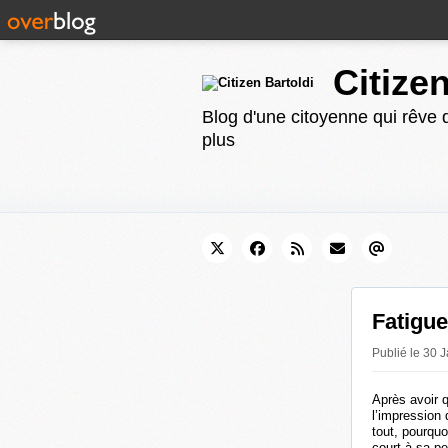
Citize
Blog d'une citoyenne qui rêve d
plus
Fatigue
Publié le 30 
​Après avoir 
l’impression 
tout, pourqu
court à sa pe