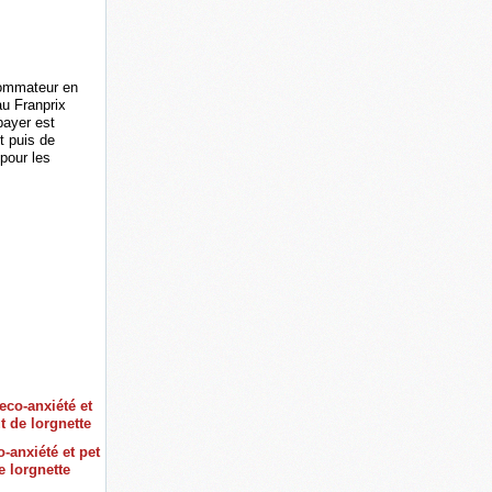
sommateur en
au Franprix
 payer est
t puis de
 pour les
-anxiété et pet
e lorgnette