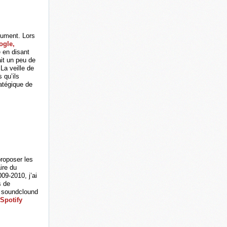
olument. Lors
ogle,
e en disant
ait un peu de
 La veille de
 qu’ils
atégique de
proposer les
ire du
9-2010, j’ai
s de
, soundclound
Spotify