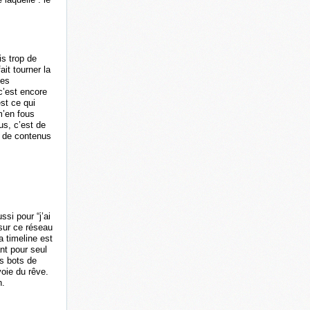
is trop de
it tourner la
es
c’est encore
st ce qui
m’en fous
us, c’est de
s de contenus
ssi pour “j’ai
 sur ce réseau
a timeline est
nt pour seul
s bots de
voie du rêve.
n.