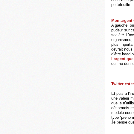
portefeuille.
Mon argent
A gauche, on 
pudeur sur ce
société. L’ox
organismes, 
plus importan
devrait nous 
d’être head o
l’argent que
qui me donne
Twitter est 
Et puis à l’in
une valeur mo
que je n’util
désormais re
modèle écono
type “prénom 
Je pense que 