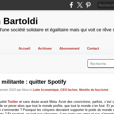
n Bartoldi
'une société solidaire et égalitaire mais qui voit ce rêve
Accueil
Archives
Abonnement
Contact
 militante : quitter Spotify
Janvier 2025 par Nina in
Lutte économique
,
CEO fachos
,
Montée du fascisme
quitté
Twitter
et sans doute avant Meta. Avoir des convictions, parfois, c’est 
de se priver alors que tout le monde profite, que tout le monde s’en fout. Et p
oi s’emmerder ? Pourquoi les citoyens devraient supporter le poids du monde q
rte ? Et pourtant, en tant que citoyenne, il me reste une arme et pas n’importe 