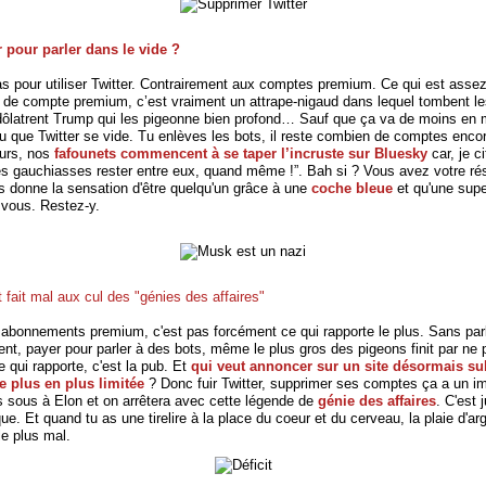
 pour parler dans le vide ?
s pour utiliser Twitter. Contrairement aux comptes premium. Ce qui est assez
e de compte premium, c’est vraiment un attrape-nigaud dans lequel tombent les
ôlatrent Trump qui les pigeonne bien profond… Sauf que ça va de moins en 
u que Twitter se vide. Tu enlèves les bots, il reste combien de comptes enco
leurs, nos
fafounets commencent à se taper l’incruste sur Bluesky
car, je ci
les gauchiasses rester entre eux, quand même !”. Bah si ? Vous avez votre rés
s donne la sensation d'être quelqu'un grâce à une
coche bleue
et qu'une sup
 vous. Restez-y.
t fait mal aux cul des "génies des affaires"
 abonnements premium, c'est pas forcément ce qui rapporte le plus. Sans parl
nt, payer pour parler à des bots, même le plus gros des pigeons finit par ne 
e qui rapporte, c'est la pub. Et
qui veut annoncer sur un site désormais su
e plus en plus limitée
? Donc fuir Twitter, supprimer ses comptes ça a un im
s sous à Elon et on arrêtera avec cette légende de
génie des affaires
. C'est 
ue. Et quand tu as une tirelire à la place du coeur et du cerveau, la plaie d'arg
 le plus mal.