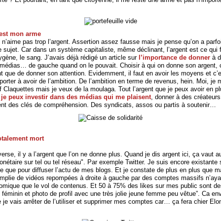
 est mon arme
n’aime pas trop l’argent. Assertion assez fausse mais je pense qu’on a parfo
 sujet. Car dans un système capitaliste, même déclinant, l’argent est ce qui fa
ygène, le sang. J’avais déjà rédigé un article sur
l’importance de donner
à d
médias… de gauche quand on le pouvait. Choisir à qui on donne son argent, 
t que de donner son attention. Evidemment, il faut en avoir les moyens et c’e
porter à avoir de l’ambition. De l’ambition en terme de revenus, hein. Moi, je 
f Claquettes mais je veux de la moulaga. Tout l’argent que je peux avoir en pl
 je peux investir dans des médias qui me plaisent
, donner à des créateur
nt des clés de compréhension. Des syndicats, assos ou partis à soutenir…
totalement mort
verse, il y a l’argent que l’on ne donne plus. Quand je dis argent ici, ça vaut au
nétaire sur tel ou tel réseau". Par exemple Twitter. Je suis encore existante
ise que pour diffuser l’actu de mes blogs. Et je constate de plus en plus que m
mplie de vidéos repompées à droite à gauche par des comptes massifs n’aya
mique que le vol de contenus. Et 50 à 75% des likes sur mes public sont de
féminin et photo de profil avec une très jolie jeune femme peu vêtue”. Ca en
je vais arrêter de l’utiliser et supprimer mes comptes car… ça fera chier Elo