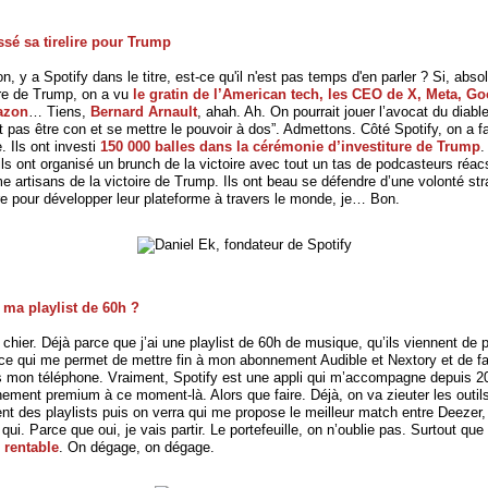
ssé sa tirelire pour Trump
, y a Spotify dans le titre, est-ce qu'il n'est pas temps d'en parler ? Si, abs
ure de Trump, on a vu
le gratin de l’American tech, les CEO de X, Meta, Go
azon
… Tiens,
Bernard Arnault
, ahah. Ah. On pourrait jouer l’avocat du diabl
t pas être con et se mettre le pouvoir à dos”. Admettons. Côté Spotify, on a f
. Ils ont investi
150 000 balles dans la cérémonie d’investiture de Trump
.
, ils ont organisé un brunch de la victoire avec tout un tas de podcasteurs réacs
 artisans de la victoire de Trump. Ils ont beau se défendre d’une volonté str
re pour développer leur plateforme à travers le monde, je… Bon.
 ma playlist de 60h ?
 chier. Déjà parce que j’ai une playlist de 60h de musique, qu’ils viennent de 
, ce qui me permet de mettre fin à mon abonnement Audible et Nextory et de fa
mon téléphone. Vraiment, Spotify est une appli qui m’accompagne depuis 200
nement premium à ce moment-là. Alors que faire. Déjà, on va zieuter les outil
 des playlists puis on verra qui me propose le meilleur match entre Deezer
 qui. Parce que oui, je vais partir. Le portefeuille, on n’oublie pas. Surtout que
e rentable
. On dégage, on dégage.