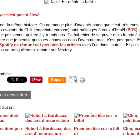
yer n'est pas si élevé
ment la même histoire. On ne mange plus d’avocats parce que c’est très con
s avocats du Chili (empreinte carbone) sont mélangés à ceux d’Israël (
BDS
) 
e parisienne, quittée il y a trois ans. Ca fait chier de se priver mais le prix à
être que je perdrai quelques chansons dans l’aventure mais c’est pas grave. E
Spotify ne rémunérait pas bien les artistes
alors l’un dans l’autre… Et puis
 on va tranquillement repartir sur Nextory.
article
Repost
0
à la newsletter
 aussi :
e dont je n
Robert à Bordeaux, des
Première tête sur le bill
Clim, eco
airs d’insurrection
ot
it bout d