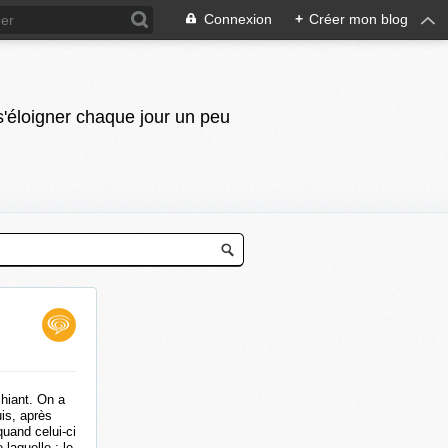
Connexion
+
Créer mon blog
 s'éloigner chaque jour un peu
chiant. On a
uis, après
uand celui-ci
laquelle : le