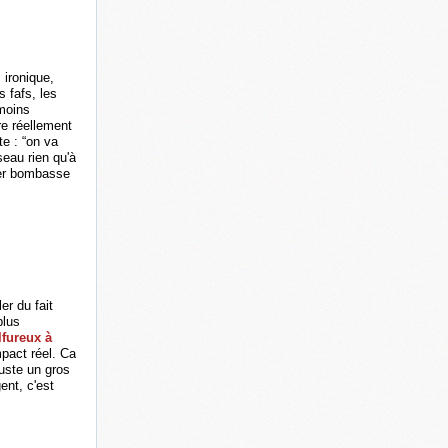
 ironique,
 fafs, les
moins
re réellement
te : “on va
eau rien qu'à
er bombasse
er du fait
plus
lfureux à
pact réel. Ca
juste un gros
ent, c'est