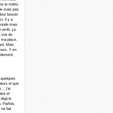
s le métro 
ie mais pas 
leur besoin 
 Il y a 
 monde mais 
 arrêt, ça 
 vue de 
 ma place. 
nt. Mais 
ours. Y en 
blement, 
 quelques 
tors et que 
s… j’ai 
tor et 
déjà le 
 Parfois, 
e fait 