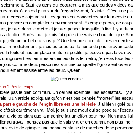
l sciemment. Sauf les gens qui écoutent la musique ou des vidéos dan
urs mais là, on est plus sur du “regardez-moi, j’existe”. C’est une pla
ous intéresse aujourd’hui. Les gens sont concentrés sur leur envie ou 
ns prendre en compte leur environnement. Exemple perso, ce coup-ci.
rs, je suis dans le métro et je suis posée, tranquille, à lire. Il y a du
as attention. Après tout, je suis fatiguée et je vais en bout de ligne. A un
, je jette un oeil et que vois-je ? Une femme enceinte. Très enceinte à
eurs. Immédiatement, je suis écrasée par la honte de pas lui avoir cédé
vu la foule et nos emplacements respectifs, je pouvais pas la voir ava
 qui ignorent les femmes enceintes dans le métro, j’en vois tous les j
tre jour, comme deux personnes sur une banquette l’ignoraient ostensi
tranquillement assise entre les deux. Queen. 
mun ? Pas le temps
dère pas le bien commun. Un dernier exemple : les escalators. Il y a
ais lu un article expliquant qu’on n’est pas censés “monter” les escala
la partie gauche de l’engin libre est une hérésie
. J’ai bien rigolé pui
 c’était carrément vrai. Moi, je suis une meuf qui se pose sur l’escala
sur la vie pendant que la machine fait un effort pour moi. Non mais j’ai 
ler au travail, pensez pas que je vais y aller en courant non plus, hein.
 vous évite de grimper une bonne centaine de marches donc personne n