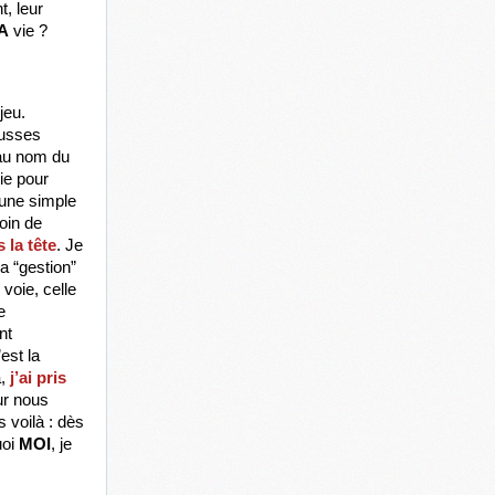
, leur 
A
 vie ? 
jeu. 
usses 
 au nom du 
e pour 
une simple 
in de 
 la tête
. Je 
 “gestion” 
voie, celle 
 
t 
st la 
,
 j’ai pris 
r nous 
s voilà : dès 
oi 
MOI
, je 