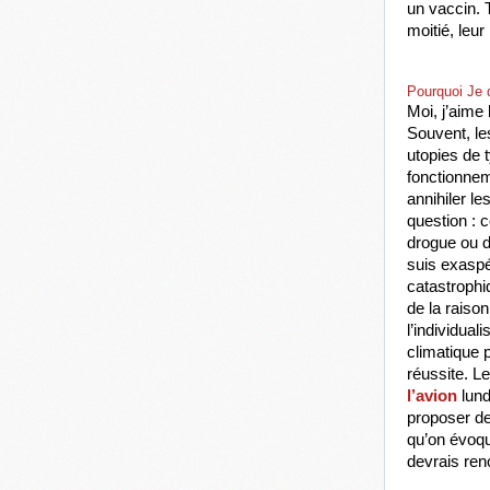
un vaccin. T
moitié, leu
Pourquoi Je 
Moi, j’aime 
Souvent, le
utopies de 
fonctionnem
annihiler le
question : 
drogue ou d
suis exaspé
catastrophiq
de la raison
l’individual
climatique p
réussite. Le
l’avion
 lun
proposer de
qu’on évoqu
devrais ren