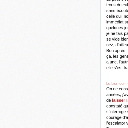
trous du cu
sans écoute
celle qui  n
immédiat sa
quelques jou
je ne fais p
se vide bien
nez, d’aill
Bon après, 
ça, les gens
a une, l’au
elle s’est 
Le bien com
On ne consi
années, j’av
de
 laisser 
constaté que
s’interroge 
courage d’al
l’escalator