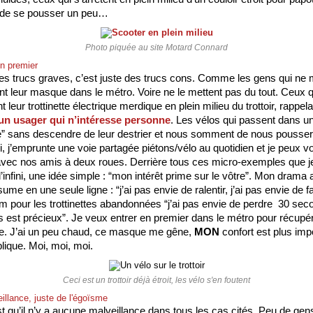
ort de se pousser un peu… 
Photo piquée au site Motard Connard
en premier
es trucs graves, c’est juste des trucs cons. Comme les gens qui ne m
t leur masque dans le métro. Voire ne le mettent pas du tout. Ceux qu
leur trottinette électrique merdique en plein milieu du trottoir, rappel
 un usager qui n’intéresse personne
. Les vélos qui passent dans un
re” sans descendre de leur destrier et nous somment de nous pousser 
, j’emprunte une voie partagée piétons/vélo au quotidien et je peux vo
 avec nos amis à deux roues. Derrière tous ces micro-exemples que je
 l’infini, une idée simple : “mon intérêt prime sur le vôtre”. Mon drama a
ume en une seule ligne : “j’ai pas envie de ralentir, j’ai pas envie de fa
 est précieux”. Je veux entrer en premier dans le métro pour récupér
e. J’ai un peu chaud, ce masque me gêne, 
MON
 confort est plus imp
lique. Moi, moi, moi. 
Ceci est un trottoir déjà étroit, les vélo s'en foutent
illance, juste de l'égoïsme
st qu’il n’y a aucune malveillance dans tous les cas cités. Peu de gen