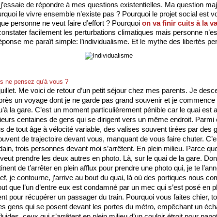
 j’essaie de répondre à mes questions existentielles. Ma question maj
rquoi le vivre ensemble n’existe pas ? Pourquoi le projet social est vo
que personne ne veut faire d’effort ? Pourquoi 
on va finir cuits à la 
constater facilement les perturbations climatiques mais personne n’est 
éponse me paraît simple: l’individualisme. Et le mythe des libertés pe
s ne pensez qu'à vous ?
uillet. Me voici de retour d’un petit séjour chez mes parents. Je desc
près un voyage dont je ne garde pas grand souvenir et je commence 
u’à la gare. C’est un moment particulièrement pénible car le quai est a
sieurs centaines de gens qui se dirigent vers un même endroit. Parmi 
us
 de tout âge à vélocité variable, des valises souvent tirées par des g
uvent de trajectoire devant vous, manquant de vous faire chuter. C’est
ain, trois personnes devant moi s’arrêtent. En plein milieu. Parce que 
veut prendre les deux autres en photo. Là, sur le quai de la gare. Donc 
inent de t’arrêter en plein afflux pour prendre une photo qui, je te l’an
, je contourne, j’arrive au bout du quai, là où des portiques nous com
out que l’un d’entre eux est condamné par un mec qui s’est posé en ple
 pour récupérer un passager du train. Pourquoi vous faites chier, tou
s gens qui se posent devant les portes du métro, empêchant un éch
uides, ceux qui s’arrêtent en plein milieu d’un couloir étroit pour papo