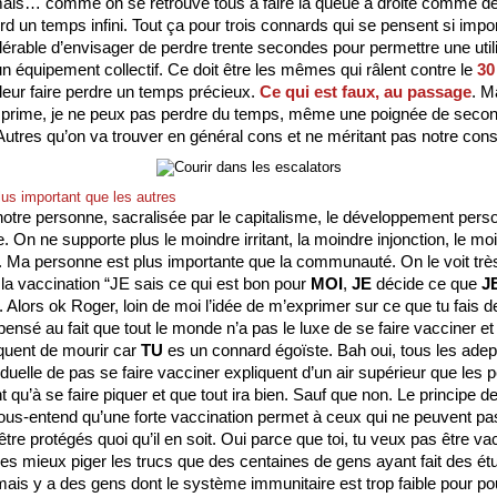
ais… comme on se retrouve tous à faire la queue à droite comme de
d un temps infini. Tout ça pour trois connards qui se pensent si import
olérable d’envisager de perdre trente secondes pour permettre une utili
n équipement collectif. Ce doit être les mêmes qui râlent contre le 
30
 leur faire perdre un temps précieux. 
Ce qui est faux, au passage
. Ma
 prime, je ne peux pas perdre du temps, même une poignée de second
 Autres qu’on va trouver en général cons et ne méritant pas notre cons
lus important que les autres
otre personne, sacralisée par le capitalisme, le développement personn
. On ne supporte plus le moindre irritant, la moindre injonction, le moi
Ma personne est plus importante que la communauté. On le voit très
e la vaccination “JE sais ce qui est bon pour 
MOI
, 
JE
 décide ce que 
J
 Alors ok Roger, loin de moi l’idée de m’exprimer sur ce que tu fais de
ensé au fait que tout le monde n’a pas le luxe de se faire vacciner et 
squent de mourir car 
TU
 es un connard égoïste. Bah oui, tous les adept
viduelle de pas se faire vacciner expliquent d’un air supérieur que les 
nt qu’à se faire piquer et que tout ira bien. Sauf que non. Le principe de
sous-entend qu’une forte vaccination permet à ceux qui ne peuvent pas
tre protégés quoi qu’il en soit. Oui parce que toi, tu veux pas être va
es mieux piger les trucs que des centaines de gens ayant fait des ét
mais y a des gens dont le système immunitaire est trop faible pour pou