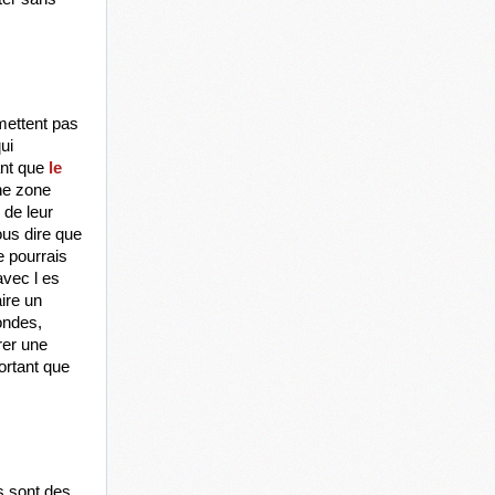
ettent pas 
i 
ant que
 le 
e zone 
de leur 
us dire que 
 pourrais 
vec l es 
ire un 
détour”. Idem pour les trottinettes abandonnées “j’ai pas envie de perdre  30 secondes, 
er une 
ortant que 
s sont des 