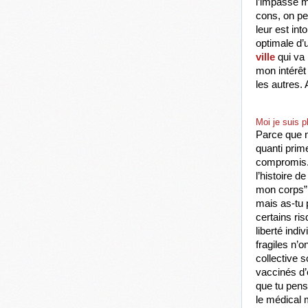
l’impasse m
cons, on per
leur est int
optimale d’u
ville
 qui va
mon intérêt
les autres.
Moi je suis p
Parce que n
quanti prime
compromis. 
l’histoire d
mon corps”.
mais as-tu p
certains ri
liberté indi
fragiles n’o
collective 
vaccinés d’ê
que tu pens
le médical 