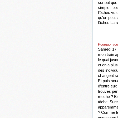
surtout que
simple : pou
l’échec vu 
qu’on peut 
lâcher. La r
Pourquoi vou
Samedi 17 j
mon train a
le quai jusq
et on a plu
des 
individ
changent so
Et puis soud
d’entre eux 
trouves pert
moche ? Bref
tâche. Surt
apparemment
? Comme le
voyageurs fl