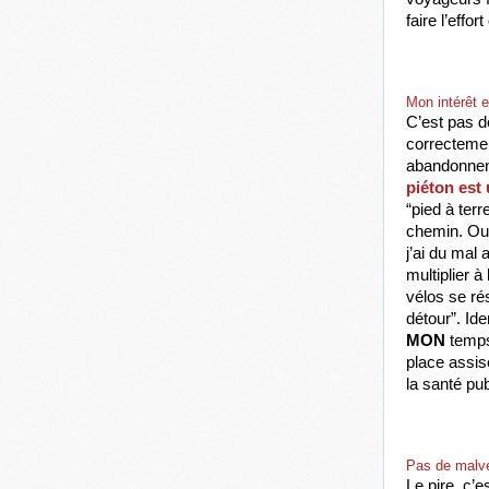
faire l’eff
Mon intérêt 
C’est pas d
correctemen
abandonnent 
piéton est
“pied à ter
chemin. Oui
j’ai du mal
multiplier à
vélos se rés
MON
 temps
place assis
la santé pub
Pas de malve
Le pire, c’e