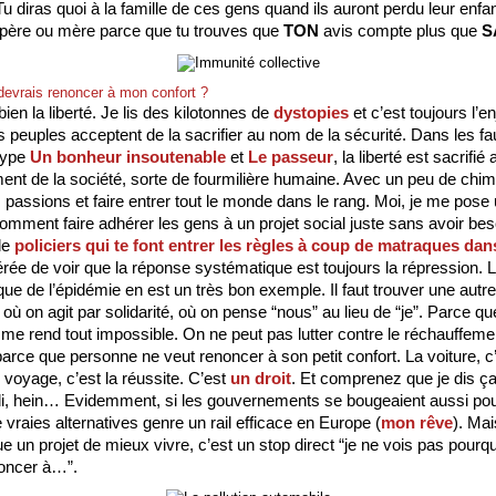
u diras quoi à la famille de ces gens quand ils auront perdu leur enfant
r père ou mère parce que tu trouves que 
TON
 avis compte plus que 
S
devrais renoncer à mon confort ?
bien la liberté. Je lis des kilotonnes de 
dystopies 
et c’est toujours l’en
s peuples acceptent de la sacrifier au nom de la sécurité. Dans les fa
type 
Un bonheur insoutenable
 et 
Le passeur
, la liberté est sacrifié
ent de la société, sorte de fourmilière humaine. Avec un peu de chimi
s passions et faire entrer tout le monde dans le rang. Moi, je me pose 
comment faire adhérer les gens à un projet social juste sans avoir beso
e 
policiers qui te font entrer les règles à coup de matraques dans
rée de voir que la réponse systématique est toujours la répression. La
ue de l’épidémie en est un très bon exemple. Il faut trouver une autre 
 où on agit par solidarité, où on pense “nous” au lieu de “je”. Parce que
isme rend tout impossible. On ne peut pas lutter contre le réchauffemen
arce que personne ne veut renoncer à son petit confort. La voiture, c’e
 voyage, c’est la réussite. C’est 
un droit
. Et comprenez que je dis ça
di, hein… Evidemment, si les gouvernements se bougeaient aussi pou
 vraies alternatives genre un rail efficace en Europe (
mon rêve
). Mai
e un projet de mieux vivre, c’est un stop direct “je ne vois pas pourqu
oncer à…”. 