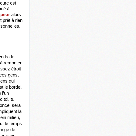
eure est 
ué à 
vapeur
 alors 
prêt à rien 
rsonnelles. 
ends de 
à remonter 
ssez étroit 
ces gens, 
ens qui 
 le bordel. 
l’un 
toi, tu 
nonce, sera 
pliquent la 
in milieu, 
t le temps 
ange de 
ter sans 