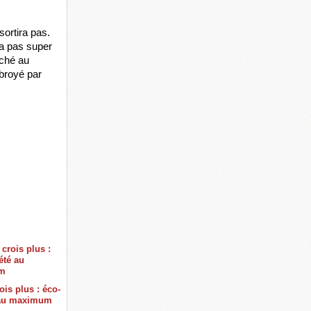
ortira pas. 
a pas super 
ché au 
broyé par 
ois plus : éco-
 au maximum