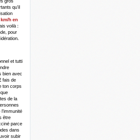
s gros 
ants qu’il 
sation 
 km/h en 
is voilà : 
e, pour 
idération.
el et tutti 
ndre 
 bien avec 
E 
fais de 
 ton corps 
que 
es de la 
personnes 
 l’immunité 
 être 
cciné parce 
udes dans 
voir subir 