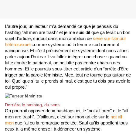
L’autre jour, un lecteur m’a demandé ce que je pensais du 
hashtag “all men are trash” et je me suis dit que ça ferait un bon 
sujet d’article, surtout dans mon ambition de 
série sur l’amour 
hétérosexuel
 comme système où la femme sort rarement 
vainqueuse. Et c’est précisément de système dont nous allons 
parler aujourd’hui car il va falloir intégrer une chose : quand on 
lutte contre le patriarcat, on ne lutte pas contre chacun des 
hommes. Et je pourrais sous-titrer cet article d’un “arrête d’être 
trigger par la parole féministe, Mec, tout ne tourne pas autour de 
toi. Quoi que si tu le prends si mal, c’est que tu dois pas avoir le 
cul propre.”
Derrière le hashtag, du sens
On pourrait opposer deux hashtags ici, le “not all men” et le “all 
men are trash”. D’ailleurs, c’est sur mon article sur le 
not all 
men
 que j’ai eu la remarque précitée. Sauf qu’ils appellent tous 
deux à la même chose : à dénoncer un système. 