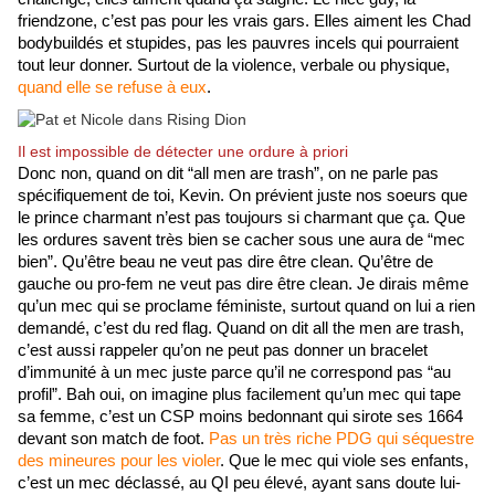
friendzone, c’est pas pour les vrais gars. Elles aiment les Chad 
bodybuildés et stupides, pas les pauvres incels qui pourraient 
tout leur donner. Surtout de la violence, verbale ou physique, 
quand elle se refuse à eux
.
Il est impossible de détecter une ordure à priori
Donc non, quand on dit “all men are trash”, on ne parle pas 
spécifiquement de toi, Kevin. On prévient juste nos soeurs que 
le prince charmant n’est pas toujours si charmant que ça. Que 
les ordures savent très bien se cacher sous une aura de “mec 
bien”. Qu’être beau ne veut pas dire être clean. Qu’être de 
gauche ou pro-fem ne veut pas dire être clean. Je dirais même 
qu’un mec qui se proclame féministe, surtout quand on lui a rien 
demandé, c’est du red flag. Quand on dit all the men are trash, 
c’est aussi rappeler qu’on ne peut pas donner un bracelet 
d’immunité à un mec juste parce qu’il ne correspond pas “au 
profil”. Bah oui, on imagine plus facilement qu’un mec qui tape 
sa femme, c’est un CSP moins bedonnant qui sirote ses 1664 
devant son match de foot. 
Pas un très riche PDG qui séquestre 
des mineures pour les violer
. Que le mec qui viole ses enfants, 
c’est un mec déclassé, au QI peu élevé, ayant sans doute lui-