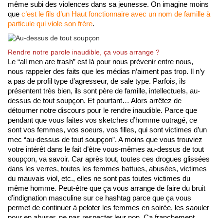
même subi des violences dans sa jeunesse. On imagine moins 
que 
c’est le fils d’un Haut fonctionnaire avec un nom de famille à 
particule qui viole son frère
. 
Rendre notre parole inaudible, ça vous arrange ?
Le “all men are trash” est là pour nous prévenir entre nous, 
nous rappeler des faits que les médias n’aiment pas trop. Il n’y 
a pas de profil type d’agresseur, de sale type. Parfois, ils 
présentent très bien, ils sont père de famille, intellectuels, au-
dessus de tout soupçon. Et pourtant… Alors arrêtez de 
détourner notre discours pour le rendre inaudible. Parce que 
pendant que vous faites vos sketches d’homme outragé, ce 
sont vos femmes, vos soeurs, vos filles, qui sont victimes d’un 
mec “au-dessus de tout soupçon”. A moins que vous trouviez 
votre intérêt dans le fait d’être vous-mêmes au-dessus de tout 
soupçon, va savoir. Car après tout, toutes ces drogues glissées 
dans les verres, toutes les femmes battues, abusées, victimes 
du mauvais viol, etc., elles ne sont pas toutes victimes du 
même homme. Peut-être que ça vous arrange de faire du bruit 
d’indignation masculine sur ce hashtag parce que ça vous 
permet de continuer à peloter les femmes en soirée, les saouler 
pour en abuser, ne pas respecter leur non. Ca franchement, 