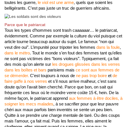
toutes les guerre, 
le viol est une arme
, quels que soient les 
belligérants. C’est pas juste un truc de guerriers africains. 
Parce que le patriarcat
Tous les types d’hommes sont trash caaaaaar… le patriarcat, 
évidemment. Comme par exemple la culture du viol puisque cet 
article tourne beaucoup autour du sujet. Le fameux “non qui 
veut dire oui”. L’impunité pour tripoter les femmes 
dans la foule
, 
dans le métro
. Tout le monde s’en fout des femmes tant qu’elles 
ne sont pas victimes des “bons violeurs”. Typiquement, ça fait 
des mois qu’on alerte sur
 les drogues glissées dans les verres 
dans les boîtes et bars 
parisiens mais 
ce sont aux femmes de 
se démerder.
 C’est toujours à nous de 
ne pas trop boire
 et 
de 
faire gaffe à nos verres
 et s’il nous arrive malheur, c’est sans 
doute qu’on l’avait bien cherché. Parce que bon, on sait qui 
fréquente ces lieux où le moindre verre coûte 15 €, hein. De la 
même façon, le patriarcat apprend 
aux femmes à être dociles, à 
soigner les mecs malades
, à se sacrifier pour que leur pauvre 
chéri aux maux parfois bien inventés se sente un peu bien. 
Quitte à se prendre une charge mentale de taré. Ou des coups 
mais l’amour, ça fait mal. Puis les femmes, elles aiment le 
challenge, elles aiment quand ça saigne. Le nice guy, la 