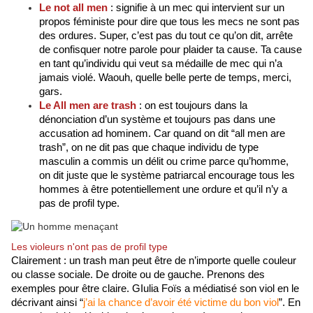
Le not all men
 : signifie à un mec qui intervient sur un 
propos féministe pour dire que tous les mecs ne sont pas 
des ordures. Super, c’est pas du tout ce qu’on dit, arrête 
de confisquer notre parole pour plaider ta cause. Ta cause 
en tant qu’individu qui veut sa médaille de mec qui n’a 
jamais violé. Waouh, quelle belle perte de temps, merci, 
gars.
Le All men are trash
 : on est toujours dans la 
dénonciation d’un système et toujours pas dans une 
accusation ad hominem. Car quand on dit “all men are 
trash”, on ne dit pas que chaque individu de type 
masculin a commis un délit ou crime parce qu’homme, 
on dit juste que le système patriarcal encourage tous les 
hommes à être potentiellement une ordure et qu’il n’y a 
pas de profil type.
Les violeurs n'ont pas de profil type
Clairement : un trash man peut être de n’importe quelle couleur 
ou classe sociale. De droite ou de gauche. Prenons des 
exemples pour être claire. GIulia Foïs a médiatisé son viol en le 
décrivant ainsi “
j’ai la chance d’avoir été victime du bon viol
”. En 