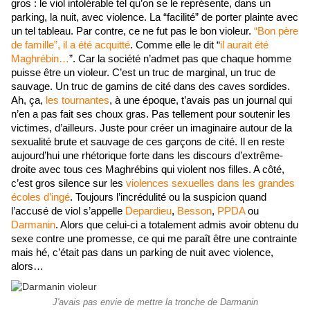
gros : le viol intolérable tel qu’on se le représente, dans un 
parking, la nuit, avec violence. La “facilité” de porter plainte avec 
un tel tableau. Par contre, ce ne fut pas le bon violeur. 
“Bon père 
de famille”, il a été acquitté
. Comme elle le dit “
il aurait été 
Maghrébin…
”. Car la société n’admet pas que chaque homme 
puisse être un violeur. C’est un truc de marginal, un truc de 
sauvage. Un truc de gamins de cité dans des caves sordides. 
Ah, ça,
 les tournantes
, à une époque, t’avais pas un journal qui 
n’en a pas fait ses choux gras. Pas tellement pour soutenir les 
victimes, d’ailleurs. Juste pour créer un imaginaire autour de la 
sexualité brute et sauvage de ces garçons de cité. Il en reste 
aujourd’hui une rhétorique forte dans les discours d’extrême-
droite avec tous ces Maghrébins qui violent nos filles. A côté, 
c’est gros silence sur les 
violences sexuelles dans les grandes 
écoles d’ingé
. Toujours l’incrédulité ou la suspicion quand 
l’accusé de viol s’appelle 
Depardieu
, 
Besson
, 
PPDA
 ou 
Darmanin
. Alors que celui-ci a totalement admis avoir obtenu du 
sexe contre une promesse, ce qui me paraît être une contrainte 
mais hé, c’était pas dans un parking de nuit avec violence, 
alors…
J'avais pas envie de mettre la tronche de Darmanin