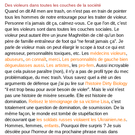
Des violeurs dans toutes les couches de la société
Quand on dit All men are trash, on n’est pas en train de pointer 
tous les hommes de notre entourage pour les traiter de violeur. 
Personne n’a jamais dit ça, calmez-vous. Ce que l’on dit, c’est 
que les violeurs sont dans toutes les couches sociales. Le 
violeur peut autant être un jeune Maghrébin de cité qu’un bon 
père de famille entraîneur de foot qui “ne ferait jamais ça”. Je 
parle de violeur mais on peut élargir le scope à tout ce qui est 
agresseur, personnalités toxiques, etc. Les 
médecins violeurs
, 
abuseurs
, 
on
connaît
, 
merci
. 
Les personnalités
de gauche
bien 
dégueulasses
aussi
.
 Les artistes
, les 
pro-fem
. Aussi incroyable 
que cela puisse paraître (non), il n’y a pas de profil type du mec 
problématique, du mec trash. Vous savez quel a été un des 
arguments de défense que j’ai pu lire sur 
l’histoire Dirty Biology
“il est trop beau pour avoir besoin de violer”. Mais le viol n’est 
pas une histoire de misère sexuelle. Elle est histoire de 
domination. 
Relisez le témoignage de sa victime Lisa
, c’est 
totalement une question de domination, de soumission. De la 
même façon, le monde est tombé de stupéfaction en 
découvrant que 
les soldats russes violaient les Ukrainien.ne.s
. 
Hommes, femmes, 
enfants
. Pourquoi être surpris ? Je suis 
désolée pour l’horreur de ma prochaine phrase mais dans 