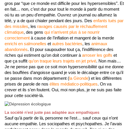
gros par “que ce monde est difficile pour les hypersensibles”. Et 
en fait… non, c’est dur pour tout le monde à partir du moment 
où tu as un peu d’empathie. Ouvrez un journal ou allumez la 
télé, y a de quoi chialer pendant des jours. Des 
enfants tués par 
des missiles
, les
 ravages causés par le réchauffement 
climatique
, des gens 
qui n’arrivent plus à se nourrir 
correctement
 à cause de l’inflation et mangent de la merde 
enrichi en salmonelles
 et 
autres bactéries
, les 
animaux 
abandonnés
. Et pour saupoudrer tout ça, l’indifférence des 
riches qui estiment qu’on doit continuer à 
arroser les golfs
 et 
que ça suffit 
qu’on traque leurs trajets en jet privé
. Non mais… 
Je ne pense pas que ce soit mon hypersensibilité qui me donne 
des bouffées d’angoisse quand je vois le décalage entre ce qu’il 
se passe dans mon département (
la Gironde
) et les différentes 
prises de parole de nos 
élites médiatico-politiques
. On va 
crever et ils s’en foutent. Oui, moi non plus, je ne suis pas faite 
pour cette société-là.
La société n'est juste pas adaptée aux empathiques
Sauf qu’à partir de là, personne ne l’est… sauf ceux qui n’ont 
aucune empathie. Les sociopathes et psychopathes. Je l’avais 