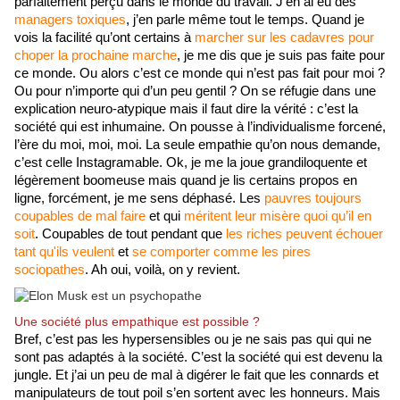
parfaitement perçu dans le monde du travail. J’en ai eu des 
managers toxiques
, j’en parle même tout le temps. Quand je 
vois la facilité qu’ont certains à 
marcher sur les cadavres pour 
choper la prochaine marche
, je me dis que je suis pas faite pour 
ce monde. Ou alors c’est ce monde qui n’est pas fait pour moi ? 
Ou pour n’importe qui d’un peu gentil ? On se réfugie dans une 
explication neuro-atypique mais il faut dire la vérité : c’est la 
société qui est inhumaine. On pousse à l’individualisme forcené, 
l’ère du moi, moi, moi. La seule empathie qu’on nous demande, 
c’est celle Instagramable. Ok, je me la joue grandiloquente et 
légèrement boomeuse mais quand je lis certains propos en 
ligne, forcément, je me sens déphasé. Les 
pauvres toujours 
coupables de mal faire
 et qui 
méritent leur misère quoi qu’il en 
soit
. Coupables de tout pendant que 
les riches peuvent échouer 
tant qu'ils veulent
 et 
se comporter comme les pires 
sociopathes
. Ah oui, voilà, on y revient. 
Une société plus empathique est possible ?
Bref, c’est pas les hypersensibles ou je ne sais pas qui qui ne 
sont pas adaptés à la société. C’est la société qui est devenu la 
jungle. Et j’ai un peu de mal à digérer le fait que les connards et 
manipulateurs de tout poil s’en sortent avec les honneurs. Mais 