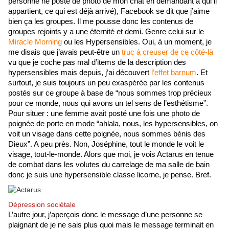
personne ne poste de photo de mon chat en demandant à qui il 
appartient, ce qui est déjà arrivé), Facebook se dit que j’aime 
bien ça les groupes. Il me pousse donc les contenus de 
groupes rejoints y a une éternité et demi. Genre celui sur le 
Miracle Morning
 ou les Hypersensibles. Oui, à un moment, je 
me disais que j’avais peut-être un 
truc à creuser de ce côté-là
vu que je coche pas mal d’items de la description des 
hypersensibles mais depuis, j’ai découvert 
l’effet barnum
. Et 
surtout, je suis toujours un peu exaspérée par les contenus 
postés sur ce groupe à base de “nous sommes trop précieux 
pour ce monde, nous qui avons un tel sens de l’esthétisme”. 
Pour situer : une femme avait posté une fois une photo de 
poignée de porte en mode “ahlala, nous, les hypersensibles, on 
voit un visage dans cette poignée, nous sommes bénis des 
Dieux”. A peu près. Non, Joséphine, tout le monde le voit le 
visage, tout-le-monde. Alors que moi, je vois Actarus en tenue 
de combat dans les volutes du carrelage de ma salle de bain 
donc je suis une hypersensible classe licorne, je pense. Bref.
Dépression sociétale
L’autre jour, j’aperçois donc le message d’une personne se 
plaignant de je ne sais plus quoi mais le message terminait en 