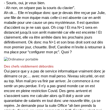
- Souris, oui, je veux bien.
- Ah non, on sépare pas la souris du clavier”.
Ah ok… Elle m’explique donc que je devais être reçue par Julie, 
une fille de mon équipe mais celle-ci est absente car en arrêt 
maladie pour une cause un peu mystérieuse. Il est question 
d’accident ou je ne sais quoi. Oh crap ! Et ma N+1 sera en 
distanciel jusqu’à son arrêt maternité car elle est enceinte ! Et 
clairement, elle va être arrêtée dans les prochains jours 
définitivement. Ok donc ma N+1 et son bras droit sont out dès 
mon premier jour, chouette. Bref, Caroline m’invite à retourner à 
ma place pour “configurer mon pc”. Quoi ? 
Des chefs visiblement débordés
Oui parce que y a pas de service informatique vraiment donc je 
démarre ce pc… avec mon mail perso. Niveau sécurité, on est 
au top. Mon mail pro va finir par arriver. Je commence à me 
sentir un peu perdue. Il n’y a pas grand monde car on est 
encore en pleine restriction Covid. Des gens arrivent et 
s’assoient sans me calculer alors qu’il doit y avoir une 
quarantaine de salariés en tout donc une nouvelle tête, ça se 
repère. Je demande pour la suite Office “ah ben prends la 