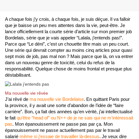
A chaque fois j’y crois, à chaque fois, je suis déçue. Il va falloir 
que je baisse un peu mes attentes dans la vie, peut-être. Je 
lance officiellement la courte série d’article sur mon premier job 
Bordelais, série que je vais appeler “Lalala, j’entends pas!”. 
Parce que “Le déni”, c’est un chouette titre mais un peu court. 
Une série qui devrait compter au moins cinq articles pour quasi 
sept mois de job, pas mal non ? Mais parce que là, on va entrer 
dans un nouveau genre de toxicité, celui du refus de la 
responsabilité. Quelque chose de moins frontal et presque plus 
déstabilisant.
Ma nouvelle vie rêvée
J’ai rêvé de 
ma nouvelle vie Bordelaise
. En quittant Paris pour 
la province, il y avait une sorte d’abandon de l’idée de “faire 
carrière”. Bon, ça fait des années qu’en vérité, j’ai intellectualisé 
le fait 
qu’être “head of” ou N++ de je ne sais qui ne m’intéressait 
pas
. Mon épanouissement ne passe pas par ça. Mon 
épanouissement ne passe actuellement pas par le travail 
salarié 
même si j’essaie de travailler là-dessus
. Je veux dire 