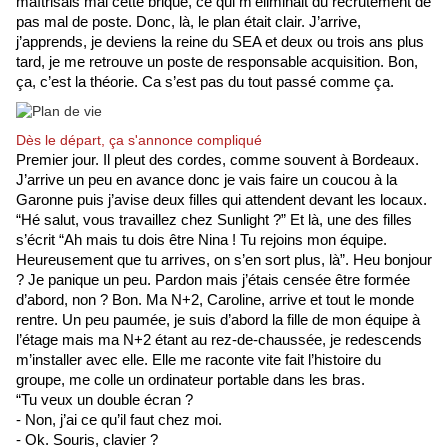
maîtrisais mal cette brique, ce qui m’éliminait du recrutement de 
pas mal de poste. Donc, là, le plan était clair. J’arrive, 
j’apprends, je deviens la reine du SEA et deux ou trois ans plus 
tard, je me retrouve un poste de responsable acquisition. Bon, 
ça, c’est la théorie. Ca s’est pas du tout passé comme ça.
Dès le départ, ça s'annonce compliqué
Premier jour. Il pleut des cordes, comme souvent à Bordeaux. 
J’arrive un peu en avance donc je vais faire un coucou à la 
Garonne puis j’avise deux filles qui attendent devant les locaux. 
“Hé salut, vous travaillez chez Sunlight ?” Et là, une des filles 
s’écrit “Ah mais tu dois être Nina ! Tu rejoins mon équipe. 
Heureusement que tu arrives, on s’en sort plus, là”. Heu bonjour 
? Je panique un peu. Pardon mais j’étais censée être formée 
d’abord, non ? Bon. Ma N+2, Caroline, arrive et tout le monde 
rentre. Un peu paumée, je suis d’abord la fille de mon équipe à 
l’étage mais ma N+2 étant au rez-de-chaussée, je redescends 
m’installer avec elle. Elle me raconte vite fait l’histoire du 
groupe, me colle un ordinateur portable dans les bras. 
“Tu veux un double écran ?
- Non, j’ai ce qu’il faut chez moi.
- Ok. Souris, clavier ?