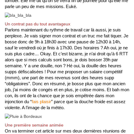
tomber. Elle me dit qu’on se verra fin de journée pour qu’elle me 
parle un peu de mes missions. Euké.
Un contrat pas du tout avantageux
Parlons maintenant du rythme de travail car là aussi, je suis 
perplexe. Je vais signer mon contrat et un truc me fait tiquer. Je 
bosse donc de 9h à 18h30 avec une pause de 12h30 à 14h, 
sauf le vendredi où je finis à 17h30. Des horaires ? Ah oui, je ne 
suis plus cadre… Okay. Et c’est bizarre, je n’ai droit qu’à 6 RTT 
alors que si mes calculs sont bons, je dois bosser 39h par 
semaine. Y a une douille, non ? Hé oui, la douille des heures 
supps défiscalisées ! Pour me proposer un salaire compétitif 
(mmm), une part de mes revenus sont des heures supp 
“obligatoires”. Donc en résumé, je bosse plus que mon ancien 
job, j’ai moins de congés et en plus, je cotise moins. Et bah mon 
con, ils ont de la chance que je sois empêtrée dans mon 
injonction du “
fais plaisir
” parce que la douche froide est assez 
violente. A l’image de la météo.
Une première semaine animée
On va terminer cet article sur mes deux dernières réunions de 