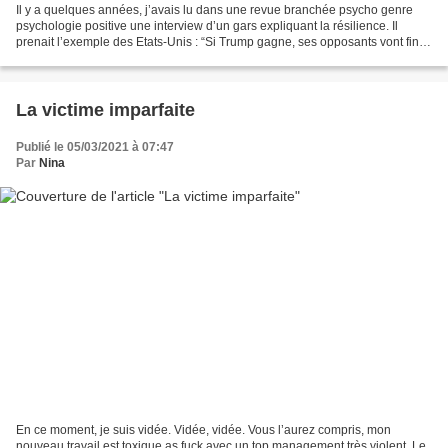
Il y a quelques années, j’avais lu dans une revue branchée psycho genre
psychologie positive une interview d’un gars expliquant la résilience. Il
prenait l’exemple des Etats-Unis : “Si Trump gagne, ses opposants vont finir
par s’habituer et ça ira mieux”....
La victime imparfaite
Publié le 05/03/2021 à 07:47
Par
Nina
En ce moment, je suis vidée. Vidée, vidée. Vous l’aurez compris, mon
nouveau travail est toxique as fuck avec un top management très violent. Le