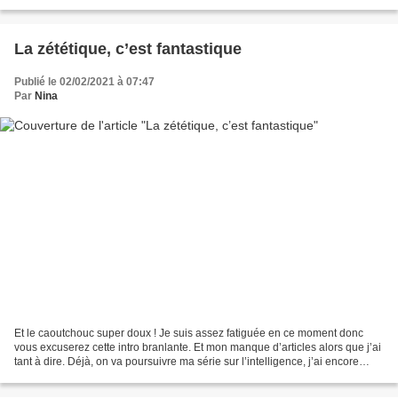
Parce que je croyais que c’était...
La zététique, c’est fantastique
Publié le 02/02/2021 à 07:47
Par
Nina
Et le caoutchouc super doux ! Je suis assez fatiguée en ce moment donc
vous excuserez cette intro branlante. Et mon manque d’articles alors que j’ai
tant à dire. Déjà, on va poursuivre ma série sur l’intelligence, j’ai encore
deux ou trois articles dans...