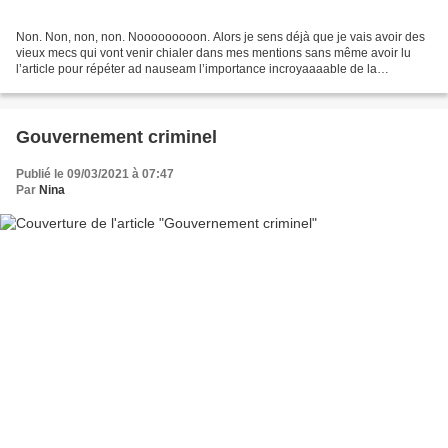
Non. Non, non, non. Nooooooooon. Alors je sens déjà que je vais avoir des
vieux mecs qui vont venir chialer dans mes mentions sans même avoir lu
l’article pour répéter ad nauseam l’importance incroyaaaable de la
présomption d’innocence. D'ailleurs " commentaire...
Gouvernement criminel
Publié le 09/03/2021 à 07:47
Par
Nina